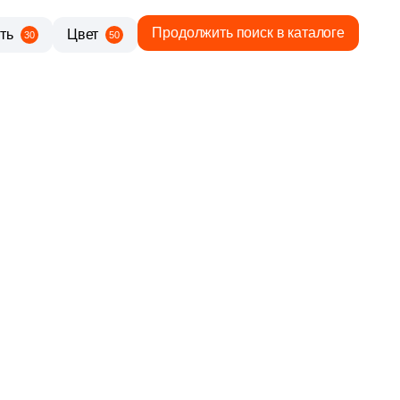
Продолжить поиск в каталоге
ть
Цвет
30
50
7 659 руб.
Общая стоимость
Минимальная сумма заказа