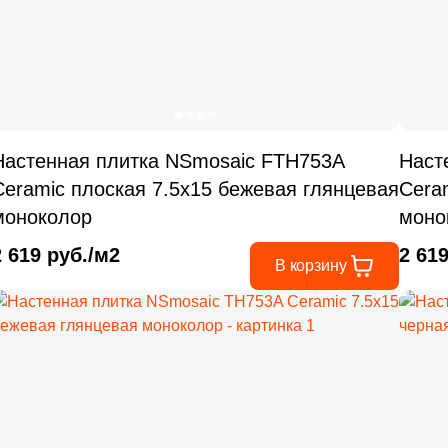
Настенная плитка NSmosaic FTH753A
Наст
Ceramic плоская 7.5x15 бежевая глянцевая
Cera
моноколор
моно
2 619 руб./м2
2 61
В корзину