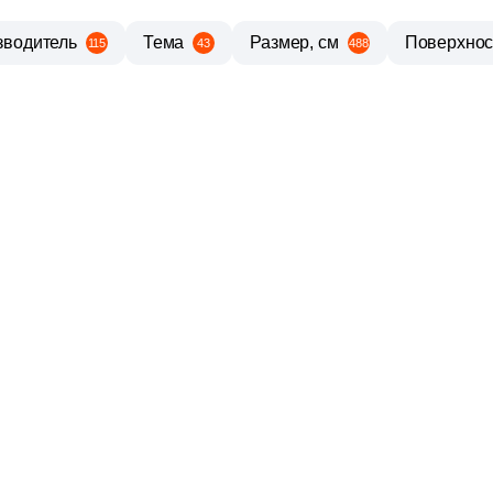
зводитель
Тема
Размер, см
Поверхнос
115
43
488