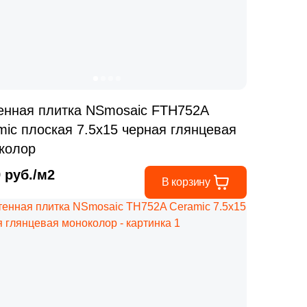
енная плитка NSmosaic FTH752A
mic плоская 7.5x15 черная глянцевая
колор
9 руб./м2
В корзину