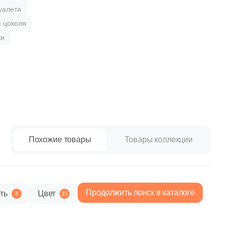
paret
Италия
уалета
Китай
 цоколя
ки
Россия
Похожие товары
Товары коллекции
Продолжить поиск в каталоге
ть
Цвет
8
15