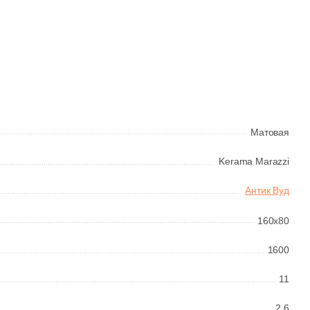
Общая стоимость
Минимальная сумма заказа
Матовая
Kerama Marazzi
Антик Вуд
160x80
1600
11
2.6