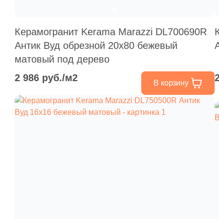
Керамогранит Kerama Marazzi DL700690R
Антик Вуд обрезной 20x80 бежевый
матовый под дерево
2 986 руб./м2
В корзину