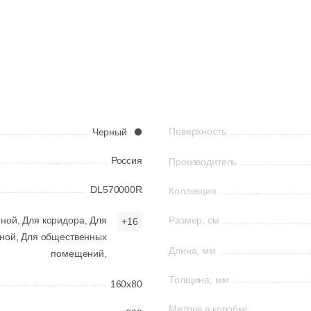
Поверхность
Черный
Россия
Производитель
DL570000R
Коллекция
нной,
Для коридора,
Для
Размер, см
+16
ной,
Для общественных
Длина, мм
помещений,
Толщина, мм
160x80
Метров в коробке