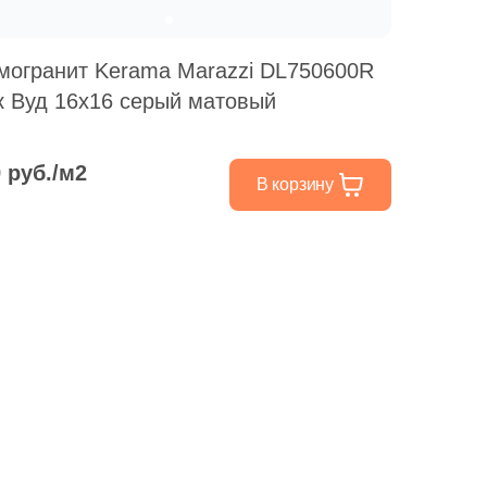
Ваше имя
могранит Kerama Marazzi DL750600R
к Вуд 16x16 серый матовый
Телефон
9 руб./м2
В корзину
E-mail
Комментарий