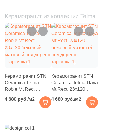
111
Creanza (
)
20
Cristacer (
)
Керамогранит из коллекции Telma
56
Cube Ceramica (
)
59
DEL CONCA (
)
86
DNA Tiles (
)
2
DVOMO (
)
116
Dado Ceramica (
)
Керамогранит STN
Керамогранит STN
47
Dako (
)
Ceramica Telma
Ceramica Telma Haya
Roble Mt Rect.
Mt Rect. 23x120
25
DeShun Ceramics (
)
23x120 бежевый
бежевый матовый
4 680 руб./м2
4 680 руб./м2
матовый под дерево
под дерево
16
Decocer (
)
57
Decovita (
)
302
Delacora (
)