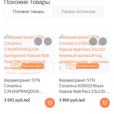
Похожие товары
Бетон
2
Atrivm (
)
31
Ava La Fabbrica (
)
Похожие товары
Товары коллекции
Размер, см
22
Avroria (
)
20x20
44
Azori (
)
90
Azteca (
)
20x40
151
Azulejos Benadresa (
)
40x80
2
Azulejos Borja (
)
Похожие
Похожие
21
Azulev (
)
30x60
13
Azuliber (
)
Керамогранит STN
Керамогранит STN
Ceramica
Ceramica N30033 Blaze
60x60
5
Azulindus&Marti (
)
CAH4SPRNQDOA
Natural Matt Rect 23x120
Springwood Natural Matt
бежевый матовый под
8
Azuvi (
)
3 001 руб./м2
3 900 руб./м2
60x120
Rect 23x120 бежевый
дерево / паркет
590
Baldocer (
)
матовый под дерево /
паркет