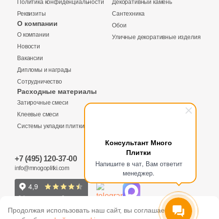
Политика конфиденциальности
Декоративный камень
3
Eefa Ceram (
)
Реквизиты
Сантехника
О компании
Обои
Купить в 1 клик
99
El Molino (
)
О компании
Уличные декоративные изделия
Новости
40
Elios Ceramica (
)
Вакансии
24
Emigres (
)
Дипломы и награды
Количество
Сотрудничество
27
Emil Ceramica (
)
Заявка на бесплатный 3D дизайн
Расходные материалы
Затирочные смеси
34
Emotion Ceramics (
)
Обратная связь
Клеевые смеси
145
Energie Ker (
)
Системы укладки плитки
2
м
шт
упак
Ваше имя
Консультант Много
273
Ennface (
)
Плитки
+7 (495) 120-37-00
Ваше имя
485
Equipe (
)
Напишите в чат, Вам ответит
info@mnogoplitki.com
4 680 руб.
Общая стоимость
менеджер.
18
Ermes Aurelia (
)
Телефон
4
EspinasCeram (
)
Телефон
15 000₽
Продолжая использовать наш сайт, вы соглашаетесь
Минимальная сумма заказа
24
Eternal (
)