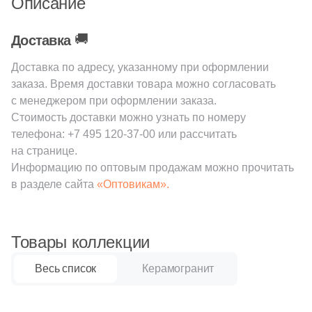
Описание
38
Cerrad (
)
6
Cicogres (
)
🚚
Доставка
103
Cifre (
)
Доставка по адресу, указанному при оформлении
34
Cl Ker (
)
заказа. Время доставки товара можно согласовать
с менеджером при оформлении заказа.
3
Click Ceramica (
)
Стоимость доставки можно узнать по номеру
23
Codicer (
)
телефона:
+7 495 120-37-00
или рассчитать
на странице.
5
Coem Ceramiche (
)
Информацию по оптовым продажам можно прочитать
в разделе сайта
«Оптовикам».
216
Coliseum (
)
83
Colorker (
)
Товары коллекции
87
Colortile (
)
18
Concor (
)
Весь список
Керамогранит
2
Cotto Petrus (
)