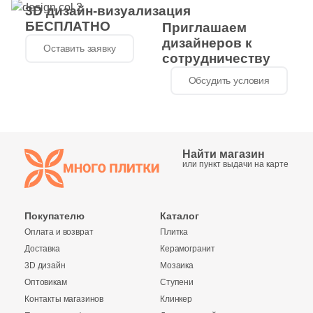
3D дизайн-визуализация
4
Diart (
)
БЕСПЛАТНО
Приглашаем
61
Dogma (
)
дизайнеров к
Оставить заявку
сотрудничеству
5
Domino (
)
Обсудить условия
62
DualGres (
)
64
Duna (
)
82
Dune (
)
Найти магазин
или пункт выдачи на карте
21
Durstone (
)
5
EM-TILE (
)
Покупателю
Каталог
669
ESTIMA (
)
Оплата и возврат
Плитка
Доставка
Керамогранит
33
Ecoceramic (
)
3D дизайн
Мозаика
6
Edilcuoghi Edilgres (
)
Оптовикам
Ступени
Контакты магазинов
Клинкер
149
Edimax Ceramiche Astor (
)