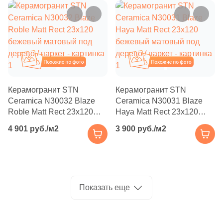
Производитель
114
Basconi Home (
)
5
Best Ceramic (
)
Kerama Marazzi
18
Best Point Ceramics (
)
Laparet
Похожие
Похожие
15
Bestile (
)
8
Bien Seramik (
)
Altacera
Керамогранит STN
Керамогранит STN
Ceramica N30032 Blaze
Ceramica N30031 Blaze
35
Bluezone (
)
Alma Ceramica
Roble Matt Rect 23x120
Haya Matt Rect 23x120
2
Blv Outdoor (
)
бежевый матовый под
бежевый матовый под
4 901 руб./м2
3 900 руб./м2
дерево / паркет
дерево / паркет
10
Bode (
)
Delacora
39
Bonaparte (
)
New Trend
56
Bonton Ceramica (
)
Показать еще
14
Bottega (
)
Страна
34
Bottega Ceramica (
)
Россия