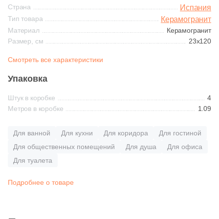
Синяя и голубая
Страна
Испания
365
Ariostea (
)
Тип товара
Керамогранит
Материал
Керамогранит
Коричневая
27
Arklam (
)
Размер, см
23x120
16
Armano (
)
Черная
Смотреть все характеристики
3
Art Ceramic (
)
Упаковка
Тема (рисунок на плитке)
69
Art&Natura Ceramica (
)
Штук в коробке
4
Метров в коробке
1.09
Моноколор
341
Artcer (
)
4
Artecera (
)
Для ванной
Для кухни
Для коридора
Для гостиной
Дерево
Для общественных помещений
Для душа
Для офиса
115
Ascale (
)
Для туалета
Мрамор
56
Ascot Ceramiche (
)
Подробнее о товаре
1
Atlantic Tiles (
)
Камень
2063
Atlas Concorde (Italy) (
)