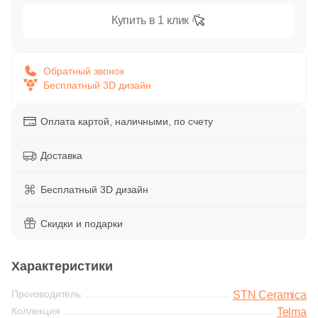
Глазурованная глянцевая
86
Купить в 1 клик
Alpas Euro (
)
Глазурованная матовая
27
Altacera (
)
Обратный звонок
1
Amadis (
)
Бесплатный 3D дизайн
Лаппатированная
5
Anka Seramic (
)
Оплата картой, наличными, по счету
Полированная
23
Antica Ceramica Rubiera (
)
49
Aparici (
Доставка
)
Цвет
45
Apavisa (
)
Бесплатный 3D дизайн
Белая
195
Arcadia Ceramica (
)
Скидки и подарки
89
Arcana Ceramica (
)
Бежевая
672
Arch Skin (
)
Характеристики
Серая
98
Argenta (
)
Производитель
STN Ceramica
Коллекция
Telma
34
Ariana (
)