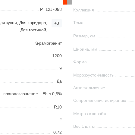
PT12J7058
Коллекция
ля кухни,
Для коридора,
Тема
+3
Для гостиной,
Размер, см
Керамогранит
Ширина, мм
1200
Форма
9
Морозоустойчивость
Да
Антискольжение
 – влагопоглощение – Eb ≤ 0,5%
Сопротивление истиранию
R10
Метров в коробке
2
Вес 1 шт, кг
0.72