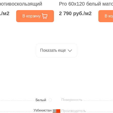
ротивоскользящий
Pro 60x120 белый мат
карвинг под мрамор
./м2
2 790 руб./м2
В корзину
В ко
Показать еще
Поверхность
Белый
Узбекистан
Производитель