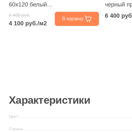
60x120 белый
черный п
противоскользящий под мрамор
6 400 руб
6 400 руб.
В корзину
4 100 руб./м2
Характеристики
Цвет
Страна