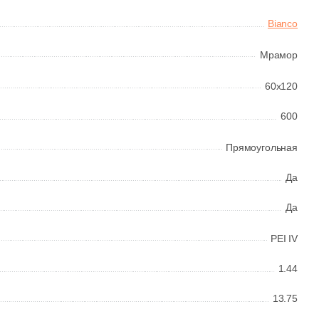
Bianco
Мрамор
60x120
600
Прямоугольная
Да
Да
PEI IV
1.44
13.75