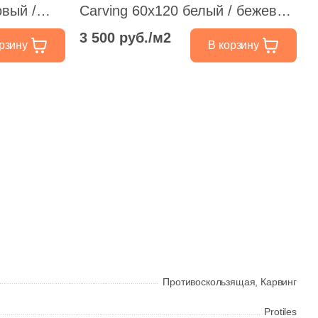
овый /
Carving 60x120 белый / бежевый
матовый карвинг под мрамор
3 500 руб./м2
рзину
В корзину
Противоскользящая,
Карвинг
Protiles