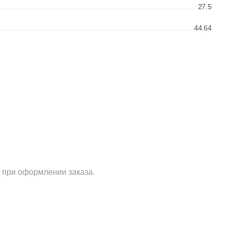
Ваше имя
27.5
44.64
Телефон
E-mail
 при оформлении заказа.
Комментарий