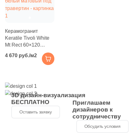
4
Diart (
)
61
Dogma (
)
5
Domino (
)
Керамогранит
Keratile Tivoli White
62
DualGres (
)
Mt Rect 60×120
белый матовый под
64
Duna (
)
4 670 руб./м2
травертин
82
Dune (
)
21
Durstone (
)
5
EM-TILE (
)
3D дизайн-визуализация
669
ESTIMA (
)
БЕСПЛАТНО
Приглашаем
дизайнеров к
Оставить заявку
33
Ecoceramic (
)
сотрудничеству
6
Edilcuoghi Edilgres (
)
Обсудить условия
149
Edimax Ceramiche Astor (
)