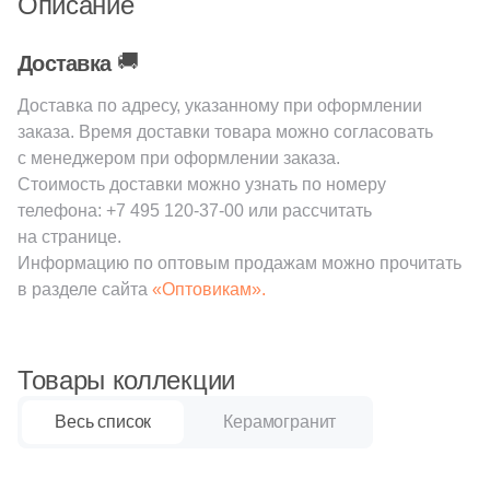
Описание
38
Cerrad (
)
6
Cicogres (
)
🚚
Доставка
103
Cifre (
)
Доставка по адресу, указанному при оформлении
34
Cl Ker (
)
заказа. Время доставки товара можно согласовать
с менеджером при оформлении заказа.
3
Click Ceramica (
)
Стоимость доставки можно узнать по номеру
23
Codicer (
)
телефона:
+7 495 120-37-00
или рассчитать
на странице.
5
Coem Ceramiche (
)
Информацию по оптовым продажам можно прочитать
в разделе сайта
«Оптовикам».
216
Coliseum (
)
83
Colorker (
)
Товары коллекции
87
Colortile (
)
18
Concor (
)
Весь список
Керамогранит
2
Cotto Petrus (
)