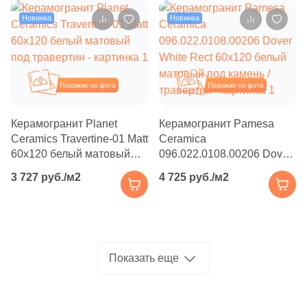
Производитель
114
Basconi Home (
)
Новинка
Новинка
5
Best Ceramic (
)
Kerama Marazzi
18
Best Point Ceramics (
)
Laparet
Похожие
Похожие
15
Bestile (
)
8
Bien Seramik (
)
Altacera
Керамогранит Рlanet
Керамогранит Pamesa
Сeramics Travertine-01 Matt
Ceramica
35
Bluezone (
)
Alma Ceramica
60x120 белый матовый
096.022.0108.00206 Dover
2
Blv Outdoor (
)
под травертин
White Rect 60x120 белый
3 727 руб./м2
4 725 руб./м2
матовый под камень /
10
Bode (
)
Delacora
травертин
39
Bonaparte (
)
New Trend
56
Bonton Ceramica (
)
Показать еще
14
Bottega (
)
Страна
34
Bottega Ceramica (
)
Россия