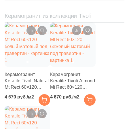
111
Creanza (
)
20
Cristacer (
)
Керамогранит из коллекции Tivoli
56
Cube Ceramica (
)
59
DEL CONCA (
)
86
DNA Tiles (
)
2
DVOMO (
)
116
Dado Ceramica (
)
Керамогранит
Керамогранит
47
Dako (
)
Keratile Tivoli Natural
Keratile Tivoli Almond
Mt Rect 60×120
Mt Rect 60×120
25
DeShun Ceramics (
)
белый матовый под
бежевый матовый
4 670 руб./м2
4 670 руб./м2
травертин
под травертин
16
Decocer (
)
57
Decovita (
)
302
Delacora (
)