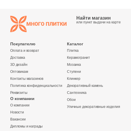
3
Eefa Ceram (
)
Найти магазин
99
El Molino (
)
или пункт выдачи на карте
40
Elios Ceramica (
)
24
Emigres (
)
Покупателю
Каталог
Оплата и возврат
Плитка
27
Emil Ceramica (
)
Доставка
Керамогранит
34
Emotion Ceramics (
)
3D дизайн
Мозаика
Оптовикам
Ступени
145
Energie Ker (
)
Контакты магазинов
Клинкер
273
Ennface (
)
Политика конфиденциальности
Декоративный камень
Реквизиты
Сантехника
485
Equipe (
)
О компании
Обои
Купить в 1 клик
О компании
18
Уличные декоративные изделия
Ermes Aurelia (
)
Новости
4
EspinasCeram (
)
Вакансии
Дипломы и награды
24
Eternal (
)