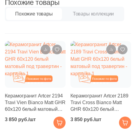
Похожие товары
Бетон
2
Atrivm (
)
31
Ava La Fabbrica (
)
Похожие товары
Товары коллекции
Размер, см
22
Avroria (
)
20x20
44
Azori (
)
90
Azteca (
)
20x40
151
Azulejos Benadresa (
)
40x80
2
Azulejos Borja (
)
Похожие
Похожие
21
Azulev (
)
30x60
13
Azuliber (
)
Керамогранит Artcer 2194
Керамогранит Artcer 2189
Travi Vien Bianco Matt GHR
Travi Cross Bianco Matt
60x60
5
Azulindus&Marti (
)
60x120 белый матовый
GHR 60x120 белый
под травертин
матовый под травертин
8
Azuvi (
)
3 850 руб./шт
3 850 руб./шт
60x120
590
Baldocer (
)