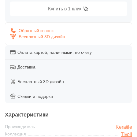
Глазурованная глянцевая
86
Купить в 1 клик
Alpas Euro (
)
Глазурованная матовая
27
Altacera (
)
Обратный звонок
1
Amadis (
)
Бесплатный 3D дизайн
Лаппатированная
5
Anka Seramic (
)
Оплата картой, наличными, по счету
Полированная
23
Antica Ceramica Rubiera (
)
49
Aparici (
Доставка
)
Цвет
45
Apavisa (
)
Бесплатный 3D дизайн
Белая
195
Arcadia Ceramica (
)
Скидки и подарки
89
Arcana Ceramica (
)
Бежевая
672
Arch Skin (
)
Характеристики
Серая
98
Argenta (
)
Производитель
Keratile
Коллекция
Tivoli
34
Ariana (
)