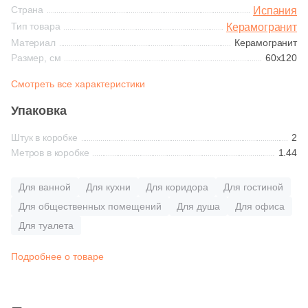
Синяя и голубая
Страна
Испания
365
Ariostea (
)
Тип товара
Керамогранит
Материал
Керамогранит
Коричневая
27
Arklam (
)
Размер, см
60x120
16
Armano (
)
Черная
Смотреть все характеристики
3
Art Ceramic (
)
Упаковка
Тема (рисунок на плитке)
69
Art&Natura Ceramica (
)
Штук в коробке
2
Метров в коробке
1.44
Моноколор
341
Artcer (
)
4
Artecera (
)
Для ванной
Для кухни
Для коридора
Для гостиной
Дерево
Для общественных помещений
Для душа
Для офиса
115
Ascale (
)
Для туалета
Мрамор
56
Ascot Ceramiche (
)
Подробнее о товаре
1
Atlantic Tiles (
)
Камень
2063
Atlas Concorde (Italy) (
)