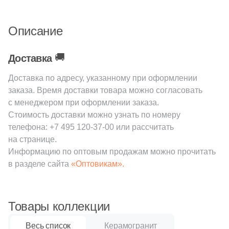
161
Ceradim (
)
Шестиугольная
Описание
10
Ceramica Colli (
)
615
Ceramica Fioranese (
)
Восьмиугольная
🚚
Доставка
59
Ceramiche Brennero (
)
Доставка по адресу, указанному при оформлении
Материал
заказа. Время доставки товара можно согласовать
24
Ceramiche Grazia (
)
с менеджером при оформлении заказа.
Керамическая
25
Ceramika Konskie (
)
Стоимость доставки можно узнать по номеру
телефона:
+7 495 120-37-00
или рассчитать
53
Cercom (
)
Из керамогранита
на странице.
Информацию по оптовым продажам можно прочитать
142
Cerdomus (
)
в разделе сайта
«Оптовикам».
Из белой глины
22
Cerim (
)
23
Cero Cuarenta (
)
Из красной глины
Товары коллекции
22
Cerpa (
)
Весь список
Керамогранит