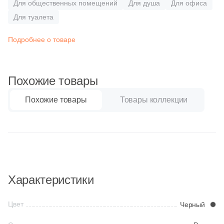
Бетон
Для общественных помещений
2
Для душа
Для офиса
Atrivm (
)
Для туалета
31
Ava La Fabbrica (
)
Размер, см
Подробнее о товаре
22
Avroria (
)
20x20
44
Azori (
)
Похожие товары
90
Azteca (
)
20x40
151
Azulejos Benadresa (
)
Похожие товары
Товары коллекции
40x80
2
Azulejos Borja (
)
21
Azulev (
)
30x60
13
Azuliber (
)
60x60
5
Azulindus&Marti (
)
Характеристики
8
Azuvi (
)
60x120
Цвет
Черный
590
Baldocer (
)