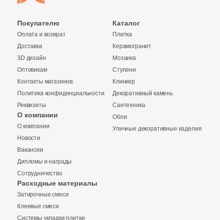
3
Eefa Ceram (
)
Покупателю
Каталог
99
El Molino (
)
Оплата и возврат
Плитка
Доставка
Керамогранит
40
Elios Ceramica (
)
3D дизайн
Мозаика
24
Emigres (
)
Оптовикам
Ступени
Контакты магазинов
Клинкер
27
Emil Ceramica (
)
Политика конфиденциальности
Декоративный камень
34
Emotion Ceramics (
)
Реквизиты
Сантехника
О компании
Обои
Купить в 1 клик
145
Energie Ker (
)
О компании
Уличные декоративные изделия
Новости
273
Ennface (
)
Вакансии
485
Equipe (
)
Дипломы и награды
Количество
Сотрудничество
Заявка на бесплатный 3D дизайн
18
Ermes Aurelia (
)
Расходные материалы
Затирочные смеси
Обратная связь
4
EspinasCeram (
)
Клеевые смеси
24
Eternal (
)
Системы укладки плитки