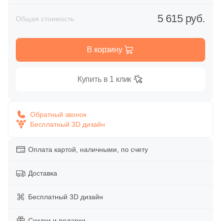
Глазурованная глянцевая
86
Alpas Euro (
)
5 615 руб.
Общая стоимость
Глазурованная матовая
27
Altacera (
)
В корзину
1
Amadis (
)
Лаппатированная
5
Anka Seramic (
)
Купить в 1 клик
Полированная
23
Antica Ceramica Rubiera (
)
49
Aparici (
)
Обратный звонок
Цвет
Бесплатный 3D дизайн
45
Apavisa (
)
Белая
195
Arcadia Ceramica (
)
Оплата картой, наличными, по счету
89
Arcana Ceramica (
)
Бежевая
Доставка
672
Arch Skin (
)
Серая
Бесплатный 3D дизайн
98
Argenta (
)
34
Ariana (
Скидки и подарки
)