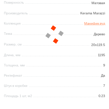
Поверхность
Матовая
78
Buono Ceramica (
)
Китай
Производитель
Kerama Marazzi
93
CIR Ceramiche (
)
Коллекция
Манифик вуд
139
Caesar (
)
Индия
12
Carmen (
)
Тема
Дерево
Испания
39
Casa dolce casa (
)
Размер, см
20x119.5
172
Casalgrande Padana (
)
Италия
Длина, мм
1195
127
Casati Ceramica (
)
Толщина, мм
9
Форма
10
Cayyenne (
)
Ректификат
Да
4
Ce.Si. (
)
Квадратная
Штук в коробке
7
2
Cedit (
)
Прямоугольная
Площадь 1 шт, м2
0.23
81
Century (
)
41
Ceracasa (
)
Формы шеврон