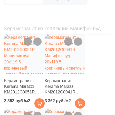
38
Cerrad (
)
6
Cicogres (
)
103
Cifre (
)
Керамогранит из коллекции Манифик вуд
34
Cl Ker (
)
3
Click Ceramica (
)
23
Codicer (
)
5
Coem Ceramiche (
)
216
Coliseum (
)
83
Colorker (
)
Керамогранит
Керамогранит
Kerama Marazzi
Kerama Marazzi
87
Colortile (
)
KM2012G0051R
KM2012G0041R
Манифик вуд
18
Манифик вуд
Concor (
)
3 362 руб./м2
3 362 руб./м2
20x119.5
20x119.5
2
Cotto Petrus (
)
коричневый
коричневый светлый
матовый под дерево
матовый под дерево