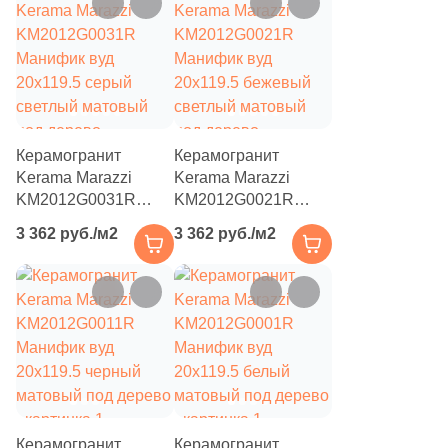
111
Creanza (
)
20
Cristacer (
)
56
Cube Ceramica (
)
59
DEL CONCA (
)
Керамогранит
Керамогранит
86
DNA Tiles (
)
Kerama Marazzi
Kerama Marazzi
2
DVOMO (
)
KM2012G0031R
KM2012G0021R
Манифик вуд
Манифик вуд
3 362 руб./м2
3 362 руб./м2
116
Dado Ceramica (
)
20x119.5 серый
20x119.5 бежевый
светлый матовый
светлый матовый
47
Dako (
)
под дерево
под дерево
25
DeShun Ceramics (
)
16
Decocer (
)
57
Decovita (
)
302
Delacora (
)
Керамогранит
Керамогранит