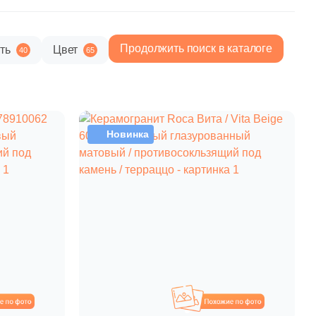
Продолжить поиск в каталоге
ть
Цвет
40
65
4 100 руб.
Общая стоимость
Минимальная сумма заказа
Новинка
охожие
Похожие