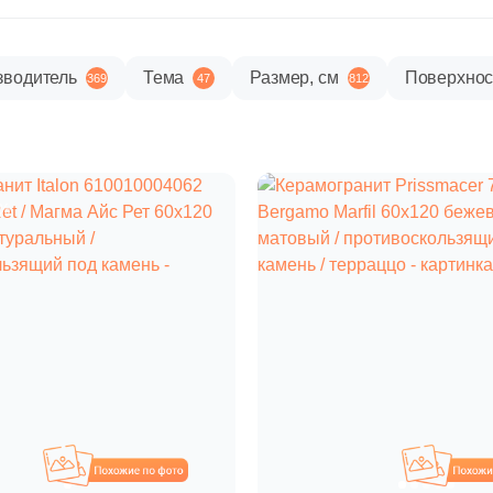
зводитель
Тема
Размер, см
Поверхнос
369
47
812
%
Похожие
П