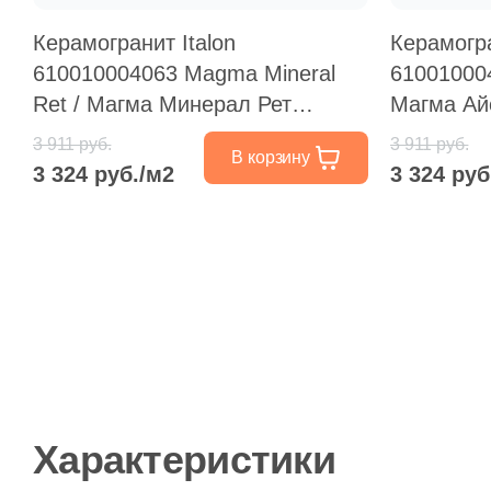
Керамогранит Italon
Керамогра
610010004063 Magma Mineral
61001000
Ret / Магма Минерал Рет
Магма Ай
60x120 бежевый натуральный /
натураль
3 911 руб.
3 911 руб.
В корзину
противоскользящий под камень
противос
3 324 руб./м2
3 324 руб
Характеристики