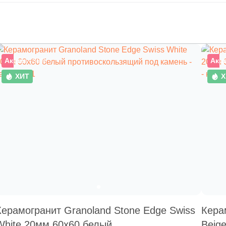
Акция
–36%
Акц
ХИТ
Х
Керамогранит Granoland Stone Edge Swiss
Кера
White 20мм 60x60 белый
Beig