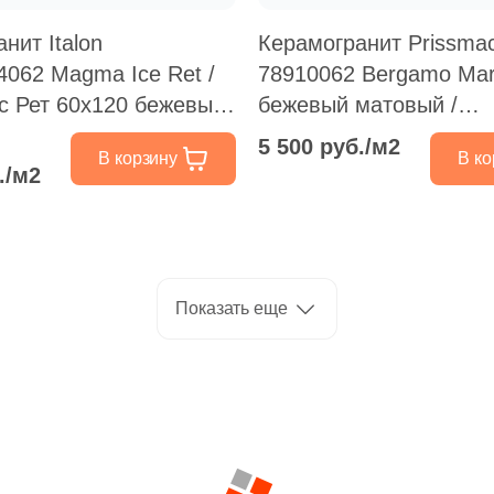
нит Italon
Керамогранит Prissma
4062 Magma Ice Ret /
78910062 Bergamo Marf
с Рет 60x120 бежевый
бежевый матовый /
ный /
противоскользящий по
5 500 руб./м2
В корзину
В ко
кользящий под камень
/ терраццо
./м2
Показать еще