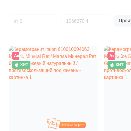
Прои
от
Акция
–15%
Акция
–15
ХИТ
ХИТ
Похожие