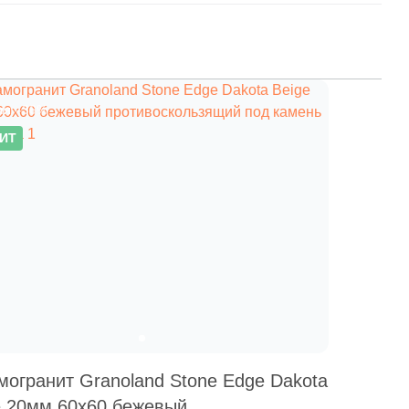
ия
–36%
ИТ
могранит Granoland Stone Edge Dakota
e 20мм 60x60 бежевый