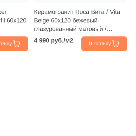
cer
Керамогранит Roca Вита / Vita
il 60x120
Beige 60х120 бежевый
глазурованный матовый /
д камень
противосокльзящий под камень
4 990 руб./м2
рзину
В корзину
/ терраццо