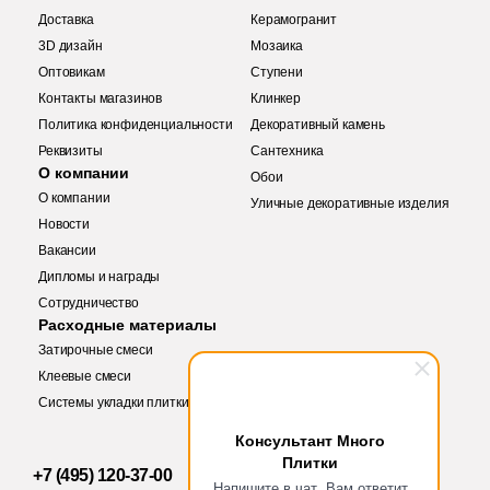
Доставка
Керамогранит
2
10.5x10.5 (
)
69
Etile (
)
3D дизайн
Мозаика
12
10.1x11.6 (
)
Оптовикам
Ступени
66
Etili Seramik (
)
Контакты магазинов
Клинкер
14
10x40 (
)
420
Eurotile Ceramica (
)
Политика конфиденциальности
Декоративный камень
Реквизиты
Сантехника
8
10x11.5 (
)
51
Evolution Ceramic (
)
О компании
Обои
19
10.7x60 (
)
О компании
Уличные декоративные изделия
83
Exagres (
)
Новости
8
10.7x119.5 (
)
42
Exterior Ceramica (
)
Вакансии
Дипломы и награды
8
10x52 (
)
46
FMAX (
)
Купить в 1 клик
Сотрудничество
Заявка на бесплатный 3D дизайн
63
10x10 (
)
Расходные материалы
57
Fakhar (
)
Затирочные смеси
Запрос аналогов
Обратная связь
7
10x23 (
)
119
Fanal (
)
Клеевые смеси
1
10x100 (
)
Системы укладки плитки
208
Fap Ceramiche (
)
Количество
Ваше имя
Консультант Много
3
10.8x12.5 (
)
43
Favania (
)
Плитки
+7 (495) 120-37-00
Ваше имя
Ваше имя
8
Напишите в чат, Вам ответит
10,7x119,5 (
)