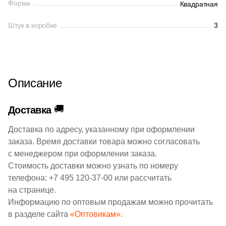
Форма
Квадратная
1
Синий (
)
12
6x18.6 (
)
161
Ceradim (
)
Штук в коробке
3
1
Сиреневый (
)
28
6x30 (
)
10
Ceramica Colli (
)
1
Слоновая кость (
)
7
6x26 (
)
615
Ceramica Fioranese (
)
1
Темно-коричневый (
)
3
6x5,2 (
)
59
Ceramiche Brennero (
)
Описание
1
Терракотовый (
)
1
6x12 (
)
24
Ceramiche Grazia (
)
1
Фиолетовый (
)
🚚
78
6x25 (
)
Доставка
25
Ceramika Konskie (
)
1
Фисташковый (
)
19
6x24.6 (
)
Доставка по адресу, указанному при оформлении
53
Cercom (
)
заказа. Время доставки товара можно согласовать
1
Хаки (
)
2
6x2 (
)
142
Cerdomus (
)
с менеджером при оформлении заказа.
1
Черный (
)
Стоимость доставки можно узнать по номеру
3
7,2x45 (
)
22
Cerim (
)
телефона:
+7 495 120-37-00
или рассчитать
1
Черный! (
)
5
7.2x7.2 (
)
на странице.
23
Cero Cuarenta (
)
1
Шоколадный (
)
Информацию по оптовым продажам можно прочитать
6
7х28 (
)
22
Cerpa (
)
в разделе сайта
«Оптовикам».
1
бклый (
)
8
7.2x60 (
)