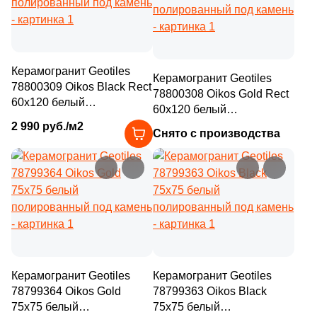
27
8x45 (
)
4
Diart (
)
4
8.5x39 (
)
61
Dogma (
)
8
8x2,9 (
)
5
Domino (
)
Керамогранит Geotiles
Керамогранит Geotiles
78800309 Oikos Black Rect
8
8x2,4 (
)
78800308 Oikos Gold Rect
62
DualGres (
)
60x120 белый
60x120 белый
13
8x40 (
)
полированный под камень
64
Duna (
)
полированный под камень
2 990 руб./м2
Снято с производства
4
8.15x33.15 (
)
82
Dune (
)
9
8x33 (
)
21
Durstone (
)
10
9.2x60 (
)
5
EM-TILE (
)
12
9.8x46.5 (
)
669
ESTIMA (
)
5
9.8x59.2 (
)
33
Ecoceramic (
)
Керамогранит Geotiles
Керамогранит Geotiles
18
9.2x36.8 (
)
6
Edilcuoghi Edilgres (
)
78799364 Oikos Gold
78799363 Oikos Black
6
9.8x59.8 (
)
75x75 белый
75x75 белый
149
Edimax Ceramiche Astor (
)