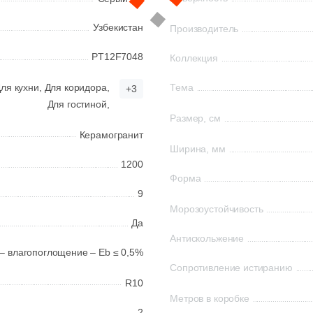
Узбекистан
Производитель
PT12F7048
Коллекция
ля кухни,
Для коридора,
Тема
+3
Для гостиной,
Размер, см
Керамогранит
Ширина, мм
1200
Форма
9
Морозоустойчивость
Да
Антискольжение
 – влагопоглощение – Eb ≤ 0,5%
Сопротивление истиранию
R10
Метров в коробке
2