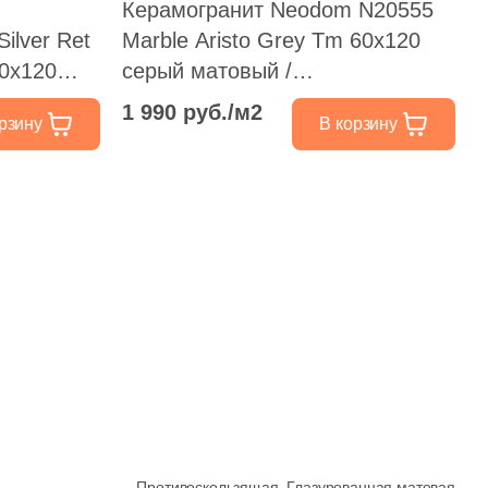
Керамогранит Neodom N20555
Marble Aristo Grey Tm 60x120
60x120
серый матовый /
противоскользящий под камень
1 990 руб./м2
рзину
В корзину
д камень
Противоскользящая,
Глазурованная матовая