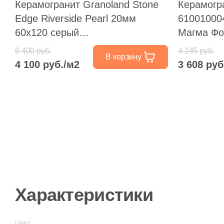
Керамогранит Granoland Stone
Керамогра
Edge Riverside Pearl 20мм
61001000
60x120 серый
Магма Фо
противоскользящий под камень
натураль
6 400 руб.
4 245 руб.
В корзину
противос
4 100 руб./м2
3 608 руб
Характеристики
Цвет