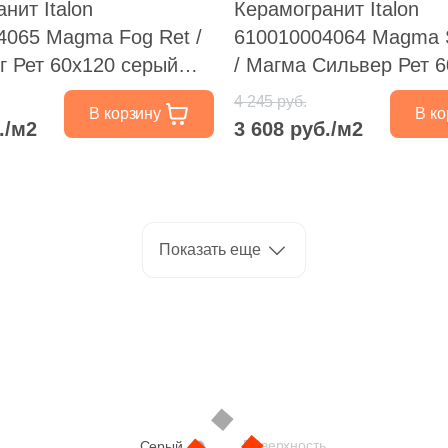
нит Italon
Керамогранит Italon
4065 Magma Fog Ret /
610010004064 Magma Silver Ret
г Рет 60x120 серый
/ Магма Сильвер Рет 
ный /
серый натуральный /
4 245 руб.
В корзину
В ко
кользящий под камень
противоскользящий по
./м2
3 608 руб./м2
Показать еще
Поверхность
Серый