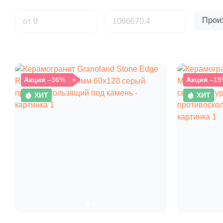
Прои
от
Акция
–36%
Акция
–15
ХИТ
ХИТ