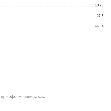
Ваше имя
13.75
27.5
44.64
Телефон
E-mail
Комментарий
 при оформлении заказа.