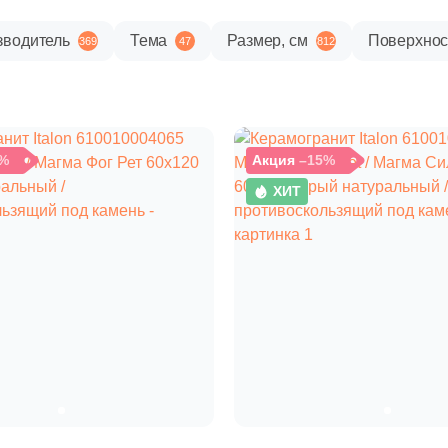
зводитель
Тема
Размер, см
Поверхнос
369
47
812
%
Акция
–15%
ХИТ