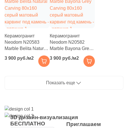
69
Etile (
)
66
Etili Seramik (
)
420
Eurotile Ceramica (
)
Керамогранит
Керамогранит
51
Evolution Ceramic (
)
Neodom N20583
Neodom N20582
Marble Belita Natural
Marble Bayona Grey
83
Exagres (
)
Carving 80x160
Carving 80x160
3 900 руб./м2
3 900 руб./м2
серый матовый
серый матовый
42
Exterior Ceramica (
)
карвинг под камень
карвинг под камень
46
FMAX (
)
Показать еще
57
Fakhar (
)
119
Fanal (
)
208
Fap Ceramiche (
)
3D дизайн-визуализация
43
Favania (
)
БЕСПЛАТНО
Приглашаем