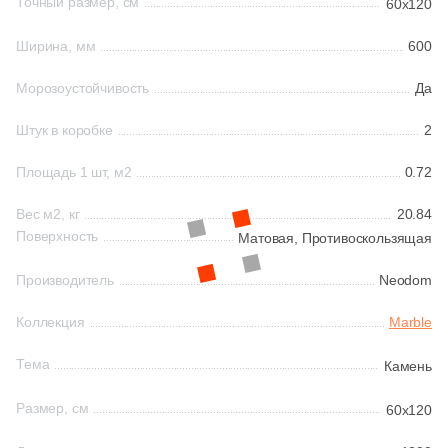
Точный размер, см
60x120
161
Ceradim (
)
Ширина, мм
600
Шестиугольная
10
Ceramica Colli (
)
Морозоустойчивость
Да
615
Ceramica Fioranese (
)
Восьмиугольная
Штук в коробке
2
59
Ceramiche Brennero (
)
Площадь 1 шт, м2
0.72
Материал
24
Ceramiche Grazia (
)
Керамическая
Вес м2, кг
20.84
25
Ceramika Konskie (
)
Поверхность
Матовая,
Противоскользящая
53
Cercom (
)
Из керамогранита
Производитель
Neodom
142
Cerdomus (
)
Коллекция
Marble
Из белой глины
22
Cerim (
)
Тема
Камень
23
Cero Cuarenta (
)
Из красной глины
Размер, см
22
60x120
Cerpa (
)