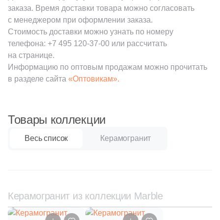
111
Creanza (
)
заказа. Время доставки товара можно согласовать
с менеджером при оформлении заказа.
20
Cristacer (
)
Стоимость доставки можно узнать по номеру
56
Cube Ceramica (
)
телефона:
+7 495 120-37-00
или рассчитать
на странице.
59
DEL CONCA (
)
Информацию по оптовым продажам можно прочитать
в разделе сайта
86
«Оптовикам».
DNA Tiles (
)
2
DVOMO (
)
116
Dado Ceramica (
)
Товары коллекции
47
Dako (
)
Весь список
Керамогранит
25
DeShun Ceramics (
)
16
Decocer (
)
57
Decovita (
)
Керамогранит из коллекции Marble
302
Delacora (
)