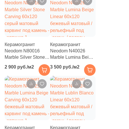
4
Diart (
)
61
Dogma (
)
5
Domino (
)
62
DualGres (
)
Керамогранит
Керамогранит
64
Duna (
)
Neodom N80016
Neodom N40026
Marble Silver Stone
Marble Lumina Beige
82
Dune (
)
Carving 60x120
Linear 60x120
2 900 руб./м2
3 500 руб./м2
серый матовый
бежевый матовый /
21
Durstone (
)
карвинг под камень
рельефный под
5
EM-TILE (
)
камень / полосы
669
ESTIMA (
)
33
Ecoceramic (
)
6
Edilcuoghi Edilgres (
)
149
Edimax Ceramiche Astor (
)
Керамогранит
Керамогранит