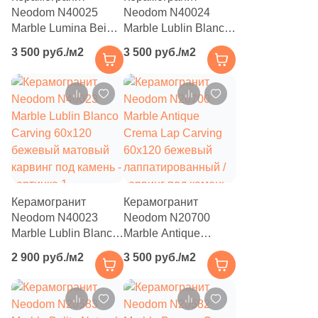
Neodom N40025
Neodom N40024
3
Eefa Ceram (
)
Marble Lumina Beige
Marble Lublin Blanco
Carving 60x120
Linear 60x120
99
El Molino (
)
3 500 руб./м2
3 500 руб./м2
бежевый матовый
бежевый матовый /
40
Elios Ceramica (
)
карвинг под камень
рельефный под
камень / полосы
24
Emigres (
)
27
Emil Ceramica (
)
34
Emotion Ceramics (
)
145
Energie Ker (
)
Керамогранит
Керамогранит
273
Ennface (
)
Neodom N40023
Neodom N20700
Marble Lublin Blanco
485
Marble Antique
Equipe (
)
Carving 60x120
Crema Lap Carving
2 900 руб./м2
3 500 руб./м2
18
Ermes Aurelia (
)
бежевый матовый
60x120 бежевый
карвинг под камень
лаппатированный /
4
EspinasCeram (
)
карвинг под камень
24
Eternal (
)