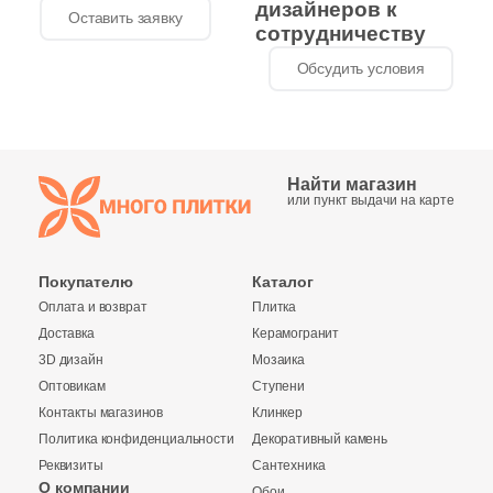
41
Fiandre (
)
дизайнеров к
Оставить заявку
сотрудничеству
1
Flais Granito (
)
Обсудить условия
78
Flaviker (
)
25
Floor Gres (
)
26
Florim (
)
Найти магазин
или пункт выдачи на карте
35
Fondovalle (
)
15
Fusure Ceramic (
)
Покупателю
Каталог
44
GIGA-Line (
)
Оплата и возврат
Плитка
Доставка
Керамогранит
1
Gala (
)
3D дизайн
Мозаика
76
Gambini (
)
Оптовикам
Ступени
Контакты магазинов
Клинкер
29
Gardenia Orchidea (
)
Политика конфиденциальности
Декоративный камень
151
Gayafores (
)
Реквизиты
Сантехника
О компании
Обои