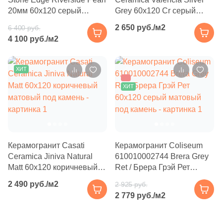
Производитель
114
Basconi Home (
)
20мм 60x120 серый
Grey 60x120 Cr серый
противоскользящий под
матовый под камень
5
Best Ceramic (
)
Kerama Marazzi
2 650 руб./м2
6 400 руб.
камень
4 100 руб./м2
18
Best Point Ceramics (
)
Laparet
15
Bestile (
)
ХИТ
–5%
8
Bien Seramik (
)
Altacera
ХИТ
35
Bluezone (
)
Alma Ceramica
2
Blv Outdoor (
)
10
Bode (
)
Delacora
Керамогранит Casati
Керамогранит Coliseum
Ceramica Jiniva Natural
610010002744 Brera Grey
39
Bonaparte (
)
Matt 60x120 коричневый
Ret / Брера Грэй Рет
New Trend
56
Bonton Ceramica (
)
матовый под камень
60x120 серый матовый
2 490 руб./м2
2 925 руб.
под камень
14
2 779 руб./м2
Bottega (
)
Страна
34
Bottega Ceramica (
)
Россия