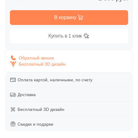
Глазурованная глянцевая
86
Alpas Euro (
)
В корзину
Глазурованная матовая
27
Altacera (
)
1
Amadis (
)
Купить в 1 клик
Лаппатированная
5
Anka Seramic (
)
Полированная
23
Antica Ceramica Rubiera (
)
Обратный звонок
Бесплатный 3D дизайн
49
Aparici (
)
Цвет
45
Apavisa (
)
Оплата картой, наличными, по счету
Белая
195
Arcadia Ceramica (
)
Доставка
89
Arcana Ceramica (
)
Бежевая
Бесплатный 3D дизайн
672
Arch Skin (
)
Серая
Скидки и подарки
98
Argenta (
)
34
Ariana (
)