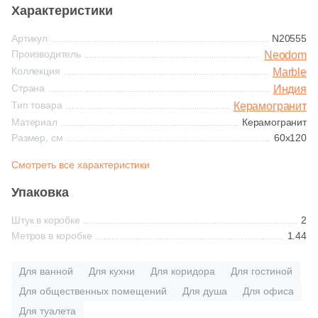
Синяя и голубая
Характеристики
365
Ariostea (
)
Артикул
N20555
Коричневая
27
Arklam (
)
Производитель
Neodom
Коллекция
Marble
16
Armano (
)
Черная
Страна
Индия
Тип товара
Керамогранит
3
Art Ceramic (
)
Материал
Керамогранит
Тема (рисунок на плитке)
69
Art&Natura Ceramica (
)
Размер, см
60x120
Моноколор
341
Artcer (
)
Смотреть все характеристики
4
Artecera (
)
Упаковка
Дерево
115
Ascale (
)
Штук в коробке
2
Метров в коробке
1.44
Мрамор
56
Ascot Ceramiche (
)
1
Atlantic Tiles (
)
Для ванной
Для кухни
Для коридора
Для гостиной
Камень
Для общественных помещений
Для душа
Для офиса
2063
Atlas Concorde (Italy) (
)
Для туалета