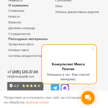
Реквизиты
Сантехника
256
El Molino (
)
О компании
Обои
Купить в 1 клик
О компании
243
Eletto Ceramica (
)
Уличные декоративные изделия
Новости
40
Elios Ceramica (
)
Вакансии
Дипломы и награды
255
Emigres (
)
Количество
Сотрудничество
Заявка на бесплатный 3D дизайн
Расходные материалы
28
Emil Ceramica (
)
Затирочные смеси
Обратная связь
34
Emotion Ceramics (
)
Клеевые смеси
Системы укладки плитки
145
Energie Ker (
)
2
м
шт
упак
Ваше имя
Консультант Много
289
Ennface (
)
Плитки
+7 (495) 120-37-00
Ваше имя
Напишите в чат, Вам ответит
2210
Equipe (
)
info@mnogoplitki.com
2 790 руб.
Общая стоимость
менеджер.
18
Ermes Aurelia (
)
Телефон
36
EspinasCeram (
)
Телефон
15 000₽
Продолжая использовать наш сайт, вы соглашаетесь
Минимальная сумма заказа
на обработку
файлов cookie
20
Estudio Ceramico (
)
E-Mail