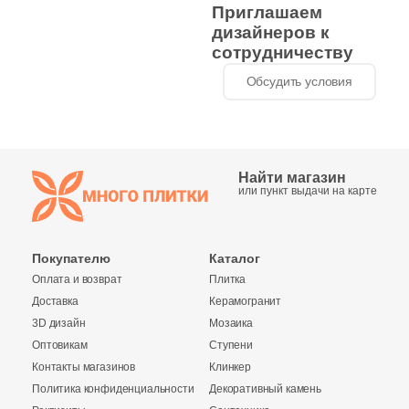
64
Duna (
)
Приглашаем
дизайнеров к
105
Dune (
)
сотрудничеству
50
Durstone (
)
Обсудить условия
214
EL BARCO (
)
73
EM-TILE (
)
1017
ESTIMA (
)
Найти магазин
или пункт выдачи на карте
16
EasyDecking (
)
122
Ecoceramic (
)
Покупателю
Каталог
6
Edilcuoghi Edilgres (
)
Оплата и возврат
Плитка
Доставка
Керамогранит
171
Edimax Ceramiche Astor (
)
3D дизайн
Мозаика
Оптовикам
Ступени
3
Eefa Ceram (
)
Контакты магазинов
Клинкер
8
Ekos Klinker (
)
Политика конфиденциальности
Декоративный камень