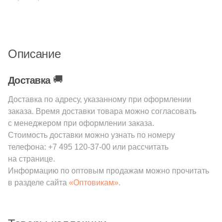
39
Casa dolce casa (
)
173
Casalgrande Padana (
)
127
Casati Ceramica (
)
Описание
10
Cayyenne (
)
10
Ce.Si. (
)
🚚
Доставка
2
Cedit (
)
Доставка по адресу, указанному при оформлении
заказа. Время доставки товара можно согласовать
87
Century (
)
с менеджером при оформлении заказа.
82
Ceracasa (
)
Стоимость доставки можно узнать по номеру
телефона:
+7 495 120-37-00
или рассчитать
161
Ceradim (
)
на странице.
10
Ceramica Colli (
)
Информацию по оптовым продажам можно прочитать
в разделе сайта
«Оптовикам».
640
Ceramica Fioranese (
)
477
Ceramicanova (
)