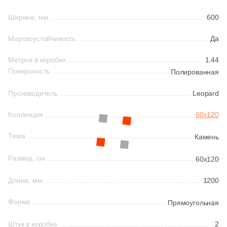
14
Bottega (
)
Ширина, мм
600
Шестиугольная
34
Bottega Ceramica (
)
Морозоустойчивость
Да
2
BronzoDecor (
)
Восьмиугольная
Метров в коробке
1.44
Поверхность
Полированная
78
Buono Ceramica (
)
Материал
212
CIR Ceramiche (
)
Производитель
Leopard
Керамическая
37
CM Decking (
)
Коллекция
60x120
36
CONCEPT GT (
)
Тема
Из керамогранита
Камень
139
Caesar (
)
Размер, см
60x120
Из белой глины
312
Caramelle Mosaic (
)
Длина, мм
1200
36
Carmen (
)
Из красной глины
Форма
Прямоугольная
15
Cas Ceramica (
)
Штук в коробке
2