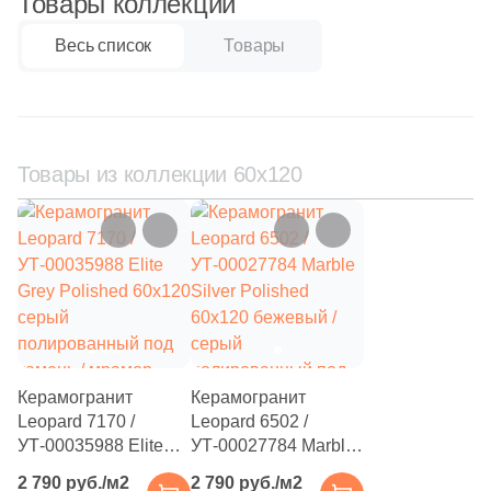
Товары коллекции
116
Ceramiche Brennero (
)
Весь список
Товары
86
Ceramiche Grazia (
)
153
Ceramika Konskie (
)
45
Ceramique Imperiale (
)
Товары из коллекции 60x120
8
Ceranosa (
)
55
Cercom (
)
463
Cerdomus (
)
22
Cerim (
)
23
Cero Cuarenta (
)
26
Cerpa (
)
Керамогранит
Керамогранит
Leopard 7170 /
Leopard 6502 /
174
Cerrad (
)
УТ-00035988 Elite
УТ-00027784 Marble
109
Cevica (
)
Grey Polished 60x120
Silver Polished
2 790 руб./м2
2 790 руб./м2