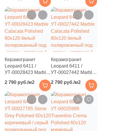
серый
60x120 бежевый /
6
Cicogres (
)
полированный под
серый
камень / мрамор
полированный под
419
Cifre (
)
камень
8
Cisa Ceramiche (
)
34
Cl Ker (
)
33
Click Ceramica (
)
Керамогранит
Керамогранит
48
Codicer (
)
Leopard 6411 /
Leopard 6411 /
5
Coem Ceramiche (
)
УТ-00028423 Marble
УТ-00027442 Marble
Calacata Polished
Calacata Polished
2 790 руб./м2
2 790 руб./м2
834
Coliseum (
)
60x120 белый
60x120 белый
полированный под
полированный под
115
Colorker (
)
камень
камень
92
Colortile (
)
29
Concor (
)
2
Cotto Petrus (
)