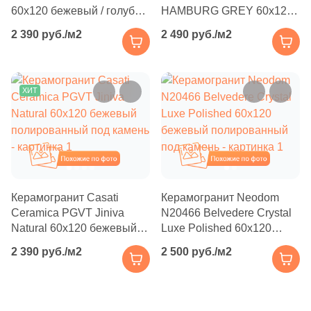
Производитель
235
Azteca (
)
60x120 бежевый / голубой
HAMBURG GREY 60x120
полированный под камень
серый полированный под
2 390 руб./м2
2 490 руб./м2
7
Azulejo Espanol (
)
Kerama Marazzi
камень | под мрамор
5
Azulejos Alcor (
)
Laparet
215
Azulejos Benadresa (
)
ХИТ
2
Azulejos Borja (
)
Altacera
105
Azulev (
)
Похожие
Похожие
Alma Ceramica
22
Azuliber (
)
5
Azulindus&Marti (
)
Delacora
Керамогранит Casati
Керамогранит Neodom
Ceramica PGVT Jiniva
N20466 Belvedere Crystal
8
Azuvi (
)
Natural 60x120 бежевый
Luxe Polished 60x120
New Trend
полированный под камень
бежевый полированный
18
BELMAR (
)
2 390 руб./м2
2 500 руб./м2
под камень
780
Baldocer (
)
Страна
114
Basconi Home (
)
Россия