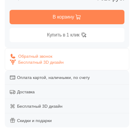
Глазурованная глянцевая
1
Alcora (
)
В корзину
Глазурованная матовая
7
Aleluia Ceramicas (
)
23
Alpas 2 CM (
)
Купить в 1 клик
Лаппатированная
12
Alpas Cera (
)
Полированная
99
Alpas Euro (
)
Обратный звонок
Бесплатный 3D дизайн
70
Alta Step (
)
Цвет
257
Altacera (
)
Оплата картой, наличными, по счету
Белая
239
Amadei (
)
Доставка
34
Amadis (
)
Бежевая
Бесплатный 3D дизайн
5
Anka Seramic (
)
Серая
Скидки и подарки
23
Antica Ceramica Rubiera (
)
131
Aparici (
)