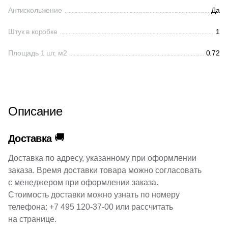
38
Cerrad (
)
Антискольжение
Да
6
Cicogres (
)
Штук в коробке
1
103
Cifre (
)
Площадь 1 шт, м2
0.72
34
Cl Ker (
)
3
Click Ceramica (
)
23
Codicer (
)
Описание
5
Coem Ceramiche (
)
216
Coliseum (
)
🚚
Доставка
83
Colorker (
)
Доставка по адресу, указанному при оформлении
заказа. Время доставки товара можно согласовать
87
Colortile (
)
с менеджером при оформлении заказа.
18
Concor (
)
Стоимость доставки можно узнать по номеру
телефона:
+7 495 120-37-00
или рассчитать
2
Cotto Petrus (
)
на странице.