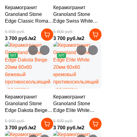
4
Diart (
)
Керамогранит
Керамогранит
Granoland Stone
Granoland Stone
61
Dogma (
)
Edge Classic Roman
Edge Swiss White
Travertine Beige
20мм 60x60 белый
5
Domino (
)
5 800 руб.
5 800 руб.
20мм 60x60
противоскользящий
3 700 руб./м2
3 700 руб./м2
62
DualGres (
)
бежевый
под камень
противоскользящий
–36%
–36%
64
Duna (
)
под травертин
ХИТ
ХИТ
82
Dune (
)
21
Durstone (
)
5
EM-TILE (
)
Керамогранит
Керамогранит
669
ESTIMA (
)
Granoland Stone
Granoland Stone
33
Ecoceramic (
)
Edge Dakota Beige
Edge Elite White
20мм 60x60
20мм 60x60
5 800 руб.
5 800 руб.
6
Edilcuoghi Edilgres (
)
бежевый
кремовый
3 700 руб./м2
3 700 руб./м2
противоскользящий
противоскользящий
149
Edimax Ceramiche Astor (
)