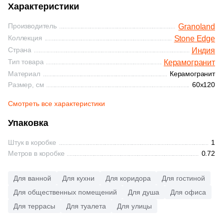
Синяя и голубая
Характеристики
365
Ariostea (
)
Производитель
Granoland
Коричневая
27
Arklam (
)
Коллекция
Stone Edge
Страна
Индия
16
Armano (
)
Черная
Тип товара
Керамогранит
Материал
Керамогранит
3
Art Ceramic (
)
Размер, см
60x120
Тема (рисунок на плитке)
69
Art&Natura Ceramica (
)
Смотреть все характеристики
Моноколор
341
Artcer (
)
Упаковка
4
Artecera (
)
Дерево
Штук в коробке
1
115
Ascale (
)
Метров в коробке
0.72
Мрамор
56
Ascot Ceramiche (
)
Для ванной
Для кухни
Для коридора
Для гостиной
1
Atlantic Tiles (
)
Для общественных помещений
Для душа
Для офиса
Камень
Для террасы
Для туалета
Для улицы
2063
Atlas Concorde (Italy) (
)