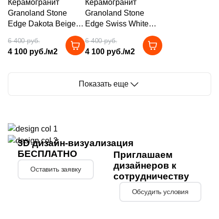
Керамогранит
Керамогранит
Granoland Stone
Granoland Stone
69
Etile (
)
Edge Dakota Beige
Edge Swiss White
20мм 60x120
66
20мм 60x120 белый
Etili Seramik (
)
6 400 руб.
6 400 руб.
бежевый
противоскользящий
4 100 руб./м2
4 100 руб./м2
420
Eurotile Ceramica (
)
противоскользящий
под камень
под камень
51
Evolution Ceramic (
)
Показать еще
83
Exagres (
)
42
Exterior Ceramica (
)
46
FMAX (
)
3D дизайн-визуализация
57
Fakhar (
)
БЕСПЛАТНО
Приглашаем
119
дизайнеров к
Fanal (
)
Оставить заявку
сотрудничеству
208
Fap Ceramiche (
)
Обсудить условия
43
Favania (
)