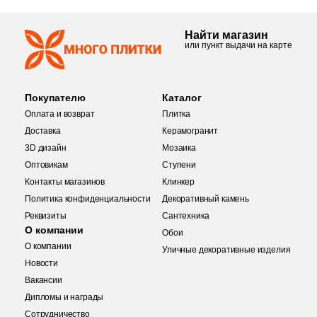
41
Fiandre (
)
1
Flais Granito (
)
Найти магазин
или пункт выдачи на карте
78
Flaviker (
)
25
Floor Gres (
)
Покупателю
Каталог
26
Florim (
)
Оплата и возврат
Плитка
Доставка
Керамогранит
35
Fondovalle (
)
3D дизайн
Мозаика
15
Fusure Ceramic (
)
Оптовикам
Ступени
Контакты магазинов
Клинкер
44
GIGA-Line (
)
Политика конфиденциальности
Декоративный камень
Реквизиты
1
Сантехника
Gala (
)
О компании
Обои
Купить в 1 клик
76
Gambini (
)
О компании
Уличные декоративные изделия
Новости
29
Gardenia Orchidea (
)
Вакансии
151
Gayafores (
)
Дипломы и награды
Количество
Сотрудничество