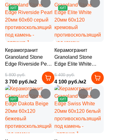
под камень
под камень
–36%
–35%
3
Eefa Ceram (
)
ХИТ
ХИТ
99
El Molino (
)
40
Elios Ceramica (
)
24
Emigres (
)
Керамогранит
Керамогранит
27
Emil Ceramica (
)
Granoland Stone
Granoland Stone
Edge Riverside Pearl
Edge Elite White
34
Emotion Ceramics (
)
20мм 60x60 серый
20мм 60x120
5 800 руб.
6 400 руб.
противоскользящий
кремовый
145
Energie Ker (
)
3 700 руб./м2
4 100 руб./м2
под камень
противоскользящий
273
Ennface (
)
под камень
–35%
–35%
ХИТ
ХИТ
485
Equipe (
)
18
Ermes Aurelia (
)
4
EspinasCeram (
)
24
Eternal (
)