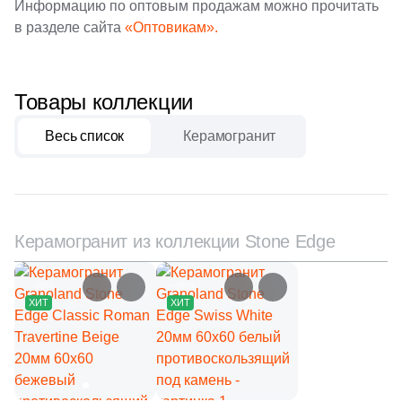
Информацию по оптовым продажам можно прочитать
111
Creanza (
)
в разделе сайта
«Оптовикам».
20
Cristacer (
)
56
Cube Ceramica (
)
Товары коллекции
59
DEL CONCA (
)
Весь список
Керамогранит
86
DNA Tiles (
)
2
DVOMO (
)
116
Dado Ceramica (
)
Керамогранит из коллекции Stone Edge
47
Dako (
)
25
DeShun Ceramics (
)
–36%
–36%
ХИТ
ХИТ
16
Decocer (
)
57
Decovita (
)
302
Delacora (
)