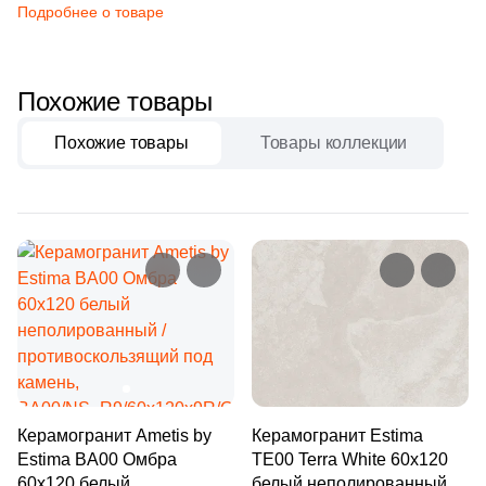
Бетон
2
Atrivm (
)
Подробнее о товаре
31
Ava La Fabbrica (
)
Размер, см
22
Avroria (
)
Похожие товары
20x20
44
Azori (
)
Похожие товары
Товары коллекции
90
Azteca (
)
20x40
151
Azulejos Benadresa (
)
40x80
2
Azulejos Borja (
)
21
Azulev (
)
30x60
13
Azuliber (
)
60x60
5
Azulindus&Marti (
)
8
Azuvi (
)
60x120
Керамогранит Ametis by
Керамогранит Estima
Estima BA00 Омбра
TE00 Terra White 60x120
590
Baldocer (
)
60x120 белый
белый неполированный /