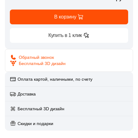
Глазурованная глянцевая
86
Alpas Euro (
)
В корзину
Глазурованная матовая
27
Altacera (
)
1
Amadis (
)
Купить в 1 клик
Лаппатированная
5
Anka Seramic (
)
Полированная
23
Antica Ceramica Rubiera (
)
Обратный звонок
Бесплатный 3D дизайн
49
Aparici (
)
Цвет
45
Apavisa (
Оплата картой, наличными, по счету
)
Белая
195
Arcadia Ceramica (
)
Доставка
89
Arcana Ceramica (
)
Бежевая
Бесплатный 3D дизайн
672
Arch Skin (
)
Серая
Скидки и подарки
98
Argenta (
)
34
Ariana (
)