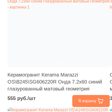
Керамогранит Kerama Marazzi
OS\B245\SG606220R Онда 7.2x60 синий
глазурованный матовый геометрия
555 руб./шт
В корзину