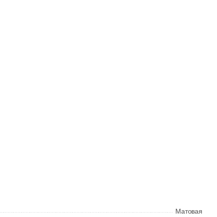
Общая стоимость
Минимальная сумма заказа
Матовая