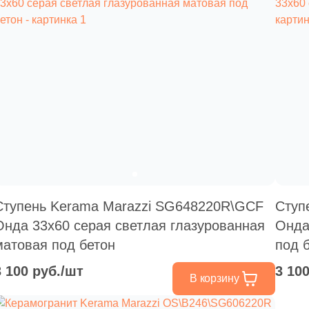
Ступень Kerama Marazzi SG648220R\GCF
Ступ
Онда 33x60 серая светлая глазурованная
Онда
матовая под бетон
под 
3 100 руб./шт
3 10
В корзину