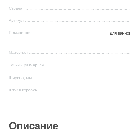
Страна
Артикул
Помещение
Для ванно
Материал
Точный размер, см
Ширина, мм
Штук в коробке
Описание