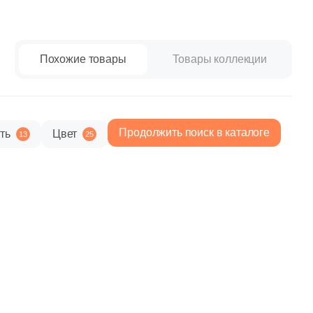
paret
Италия
Китай
Россия
Похожие товары
Товары коллекции
Продолжить поиск в каталоге
ть
Цвет
13
25