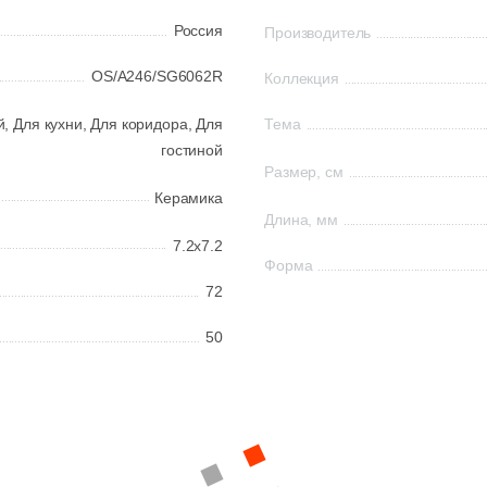
Россия
Производитель
OS/A246/SG6062R
Коллекция
й,
Для кухни,
Для коридора,
Для
Тема
гостиной
Размер, см
Керамика
Длина, мм
7.2x7.2
Форма
72
50