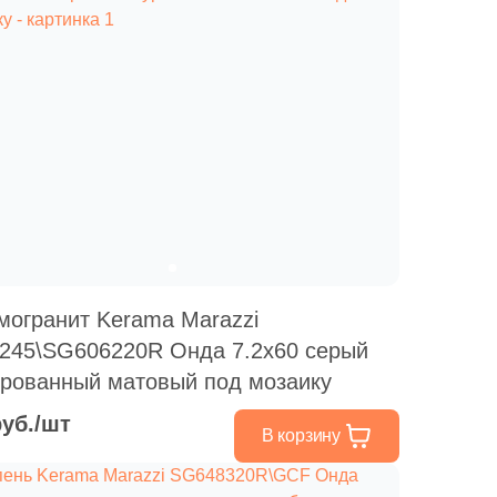
Ваше имя
Телефон
E-mail
могранит Kerama Marazzi
245\SG606220R Онда 7.2x60 серый
урованный матовый под мозаику
Комментарий
руб./шт
В корзину