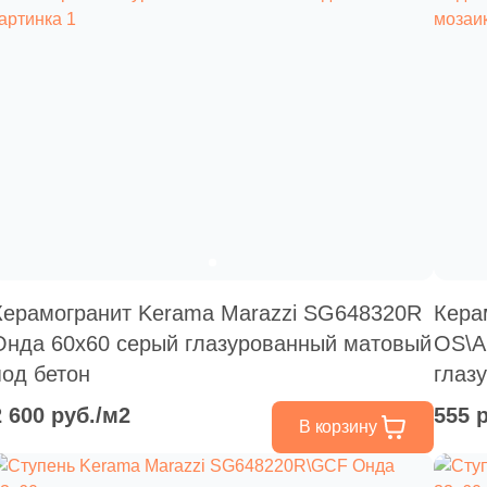
Керамогранит Kerama Marazzi SG648320R
Кера
Онда 60x60 серый глазурованный матовый
OS\A
под бетон
глаз
2 600 руб./м2
555 
В корзину