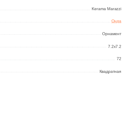
Kerama Marazzi
Онда
Орнамент
7.2x7.2
72
Квадратная