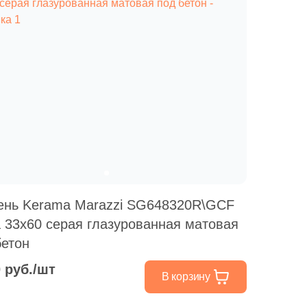
ень Kerama Marazzi SG648320R\GCF
 33x60 серая глазурованная матовая
бетон
0 руб./шт
В корзину