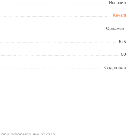
Испания
Kavarti
Орнамент
5x5
50
Квадратная
 при оформлении заказа.