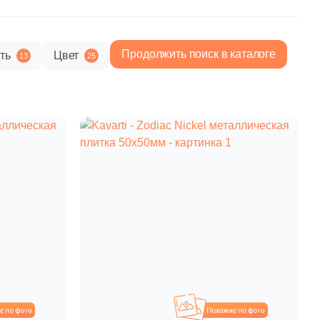
paret
Италия
Китай
Продолжить поиск в каталоге
ть
Цвет
13
25
Россия
охожие
Похожие