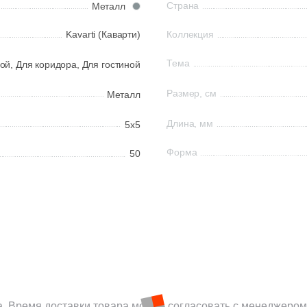
Страна
Металл
Kavarti (Каварти)
Коллекция
Тема
ой,
Для коридора,
Для гостиной
Размер, см
Металл
Длина, мм
5x5
Форма
50
а. Время доставки товара можно согласовать с менеджером