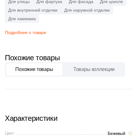
Для улицы
Для фартука
Для фасада
Для цоколя
Синяя и голубая
Для внутренней отделки
Для наружной отделки
25
Ceramica Fioranese (
)
Для хаммама
Коричневая
46
Ceramiche Brennero (
)
Подробнее о товаре
1
Ceramiche Grazia (
)
Черная
5
Ceramika Konskie (
)
Похожие товары
Тема (рисунок на плитке)
14
Ceramique Imperiale (
)
Моноколор
Похожие товары
1
Товары коллекции
Ceranosa (
)
5
Cerdomus (
)
Дерево
1
Cerpa (
)
Мрамор
38
Cifre (
)
1
Click Ceramica (
)
Характеристики
Камень
4
Codicer (
)
Цвет
Бежевый