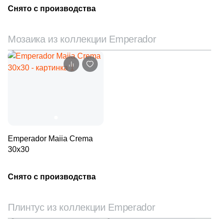
Снято с производства
28
Rocersa (
)
5
Rovese Rus (
)
Мозаика из коллекции Emperador
4
Royal (
)
11
STN Ceramica (
)
8
Sadon (
)
8
Saloni (
)
2
Sanchis (
)
Emperador Maiia Crema
2
Serenissima Cir (
)
30х30
8
Siena Granito (
)
Снято с производства
3
Sina Tile (
)
4
Smile Tile (
)
Плинтус из коллекции Emperador