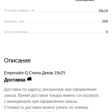
Производитель
21
EM-TILE (
)
Точный размер, см
25x19
14
ESTIMA (
)
Kerama Marazzi
Ширина, мм
250
2
Ecoceramic (
)
Laparet
Штук в коробке
6
20
Edimax Ceramiche Astor (
)
14
El Molino (
)
Altacera
43
Eletto Ceramica (
)
Alma Ceramica
Описание
4
Elios Ceramica (
)
3
Emigres (
)
Delacora
Emperador-Q Crema Декор 19х25
🚚
Доставка
14
Equipe (
)
New Trend
18
EspinasCeram (
)
Доставка по адресу, указанному при оформлении
заказа. Время доставки товара можно согласовать
52
Eurotile Ceramica (
)
Страна
с менеджером при оформлении заказа.
Стоимость доставки можно узнать по номеру
23
Evolution Ceramic (
)
Россия