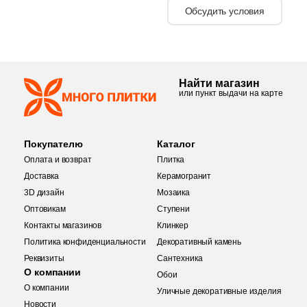
12
Villeroy&Boch (
)
Обсудить условия
27
Vitra (
)
6
WOW (
)
Найти магазин
2
ZYX (
)
или пункт выдачи на карте
91
Нефрит Керамика (
)
Тема
Покупателю
Каталог
Оплата и возврат
Плитка
8
3D мозаика (
)
Доставка
Керамогранит
3D дизайн
48
Мозаика
3D узор (
)
Оптовикам
Ступени
1
Diamond (
)
Контакты магазинов
Клинкер
Политика конфиденциальности
Декоративный камень
15
Абстракция (
)
Реквизиты
Сантехника
43
Античность (
)
О компании
Обои
О компании
Уличные декоративные изделия
8
Арт (
)
Купить в 1 клик
Новости