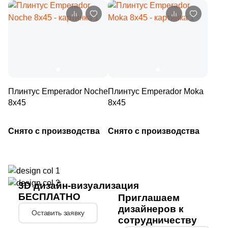
14
Sol (
)
1
Staro Slim (
)
50
Stone4Home (
)
6
Stynul (
)
1
Tagina (
)
Плинтус Emperador Noche
Плинтус Emperador Moka
10
Tau Ceramica (
)
8х45
8х45
6
Terracotta (
)
Снято с производства
Снято с производства
17
Undefasa (
)
12
Unicer (
)
12
Unitile (Шахтинская Плитка) (
)
3D дизайн-визуализация
3
Vallelunga (
)
БЕСПЛАТНО
Приглашаем
дизайнеров к
Оставить заявку
5
Versace (
)
сотрудничеству