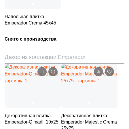
1
La Platera (
)
371
Laparet (
)
Напольная плитка
Emperador Crema 45х45
150
Living Ceramics (
)
7
Lotus (
)
Снято с производства
5
MEI (
)
Декор из коллекции Emperador
61
Mainzu (
)
6
Mallol (
)
1
Marble Mosaic (
)
20
Marca Corona (
)
2
Marmocer (
)
5
Mayolica (
)
Декоративная плитка
Декоративная плитка
Emperador-Q marfil 19х25
Emperador Majestic Crema
7
Metropol (
)
25х75