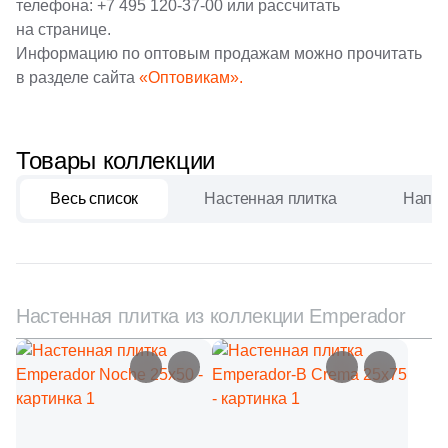
телефона:
+7 495 120-37-00
или рассчитать
5
Exagres (
)
на странице.
Китай
Информацию по оптовым продажам можно прочитать
14
Fabresa (
)
в разделе сайта
«Оптовикам».
38
Factoria (
)
Индия
4
Fanal (
)
Товары коллекции
Испания
17
Fap Ceramiche (
)
Весь список
Настенная плитка
Напол
2
Favania (
)
Италия
6
Gambini (
)
Форма
10
Gayafores (
)
Настенная плитка из коллекции Emperador
8
Geotiles (
)
Квадратная
9
Glazurker (
)
Прямоугольная
37
Global Tile (
)
3
Goetan Ceramica (
)
Формы шеврон