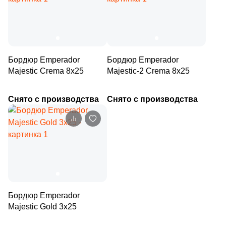
2
Pardis Ceram Pazh (
)
18
Peronda (
)
21
Petracers (
)
Бордюр Emperador
Бордюр Emperador
14
Plaza (
)
Majestic Crema 8х25
Majestic-2 Crema 8х25
7
Porcelanite Dos (
)
Снято с производства
Снято с производства
2
Porcelanosa (
)
40
Primavera (
)
8
Prissmacer (
)
6
Ragno (
)
1
Realonda (
)
Бордюр Emperador
25
Ribesalbes Ceramica (
)
Majestic Gold 3х25
2
Roca (
)