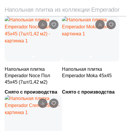
9
Italgraniti (
)
Напольная плитка из коллекции Emperador
243
Italon (Италон) (
)
3
Keraben (
)
1688
Kerama Marazzi (
)
4
Keramika Modus (
)
30
Keramin (
)
3
Keratile (
)
Напольная плитка
Напольная плитка
Emperador Noce Пол
Emperador Moka 45х45
71
Kerlife (Керлайф) (
)
45х45 (7шт/1,42 м2)
7
Keros Ceramica (
)
Снято с производства
Снято с производства
9
Kerranova (
)
146
LASSELSBERGER CERAMICS (
)
11
La Fenice (
)