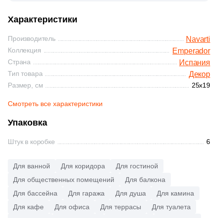
Глазурованная глянцевая
74
Atlas Concorde (Italy) (
)
Характеристики
Глазурованная матовая
4
Ava La Fabbrica (
)
Производитель
Navarti
Коллекция
193
Emperador
Azori (
)
Лаппатированная
Страна
Испания
11
Azteca (
)
Тип товара
Декор
Размер, см
25x19
Полированная
3
Azulejo Espanol (
)
Смотреть все характеристики
9
Azulejos Benadresa (
)
Цвет
Упаковка
15
Azulev (
)
Белая
Штук в коробке
6
27
Baldocer (
)
6
CIR Ceramiche (
)
Бежевая
Для ванной
Для коридора
Для гостиной
Для общественных помещений
Для балкона
8
CONCEPT GT (
)
Для бассейна
Для гаража
Для душа
Для камина
Серая
6
Cas Ceramica (
)
Для кафе
Для офиса
Для террасы
Для туалета
17
Ceracasa (
)