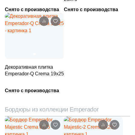
6
Mico (
)
Снято с производства
Снято с производства
10
Moneli Decor (
)
68
Monopole (
)
41
Motto Ceramic (
)
2
Museum (
)
2
Myr Ceramica (
)
Декоративная плитка
Emperador-Q Crema 19х25
3
NSmosaic (
)
15
Navarti (
)
Снято с производства
17
New Trend (
)
2
NovaBell (
)
Бордюры из коллекции Emperador
37
Pamesa Ceramica (
)
19
Paradyz (
)