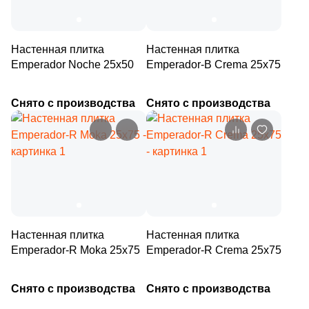
2
Goldencer (
)
Шестиугольная
23
Gracia Ceramica (
)
Настенная плитка
Настенная плитка
Emperador Noche 25х50
Emperador-B Crema 25х75
2
Gresmanc (
)
Восьмиугольная
4
Grespania (
)
Снято с производства
Снято с производства
Материал
4
Halcon (
)
Керамическая
9
Heralgi (
)
3
ITT Ceramica (
)
Из керамогранита
113
Ibero (
)
Из белой глины
1
Idalgo (Керамика Будущего) (
)
Настенная плитка
Настенная плитка
Emperador-R Moka 25х75
Emperador-R Crema 25х75
13
Imola Ceramica (
)
Из красной глины
1
Isla (
)
Снято с производства
Снято с производства