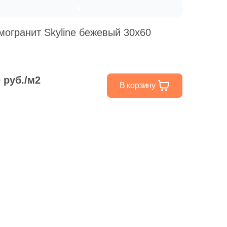
Ваше имя
могранит Skyline бежевый 30х60
Телефон
0 руб./м2
В корзину
E-mail
Комментарий