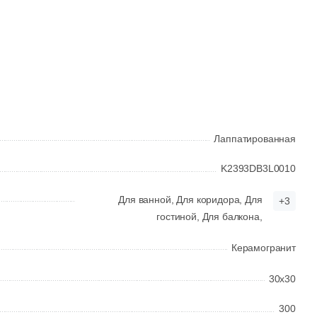
1 050 руб.
Общая стоимость
Минимальная сумма заказа
Лаппатированная
K2393DB3L0010
Для ванной,
Для коридора,
Для
+3
гостиной,
Для балкона,
Керамогранит
30x30
300