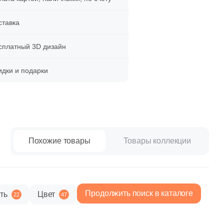
paret
Италия
Китай
ставка
Россия
сплатный 3D дизайн
идки и подарки
Похожие товары
Товары коллекции
Продолжить поиск в каталоге
ть
Цвет
22
47