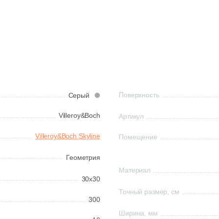
Поверхность
Серый
Villeroy&Boch
Артикул
Villeroy&Boch Skyline
Помещение
Геометрия
Материал
30x30
Точный размер, см
300
Ширина, мм