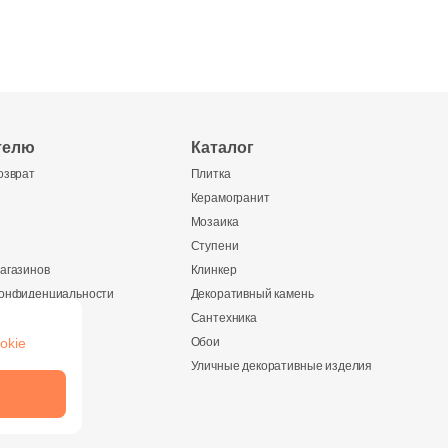
телю
Каталог
озврат
Плитка
Керамогранит
Мозаика
Ступени
агазинов
Клинкер
конфиденциальности
Декоративный камень
Сантехника
okie
Обои
ании
Уличные декоративные изделия
и