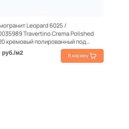
могранит Leopard 6025 /
0035989 Travertino Crema Polished
20 кремовый полированный под
ертин
0 руб./м2
В корзину