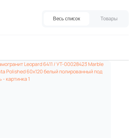
w Trend
paret
Италия
Китай
Весь список
Товары
Россия