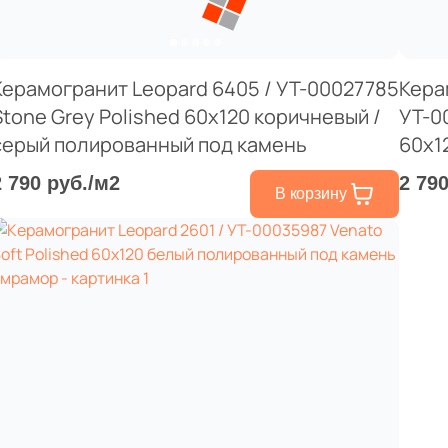
Керамогранит Leopard 6405 / УТ-00027785
Кера
Stone Grey Polished 60x120 коричневый /
УТ-0
серый полированный под камень
60x1
трав
2 790 руб./м2
2 79
В корзину