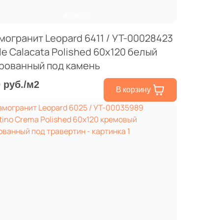
могранит Leopard 6411 / УТ-00028423
le Calacata Polished 60x120 белый
рованный под камень
0 руб./м2
В корзину