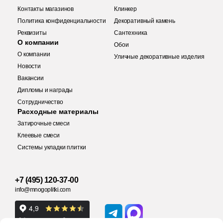
Контакты магазинов
Клинкер
22
La Platera (
)
Политика конфиденциальности
Декоративный камень
1
Laminam (
)
Реквизиты
Сантехника
О компании
Обои
Купить в 1 клик
4
LandDecor (
)
О компании
Уличные декоративные изделия
Новости
475
Laparet (
)
Вакансии
18
Leonardo (
)
Дипломы и награды
Количество
Сотрудничество
4
Lotus (
)
Заявка на бесплатный 3D дизайн
Расходные материалы
Затирочные смеси
33
Love Ceramic Tiles (
)
Запрос аналогов
Обратная связь
Клеевые смеси
8
MEI (
)
Системы укладки плитки
2
м
шт
упак
Ваше имя
48
Maimoon Ceramica (
)
+7 (495) 120-37-00
Ваше имя
Ваше имя
38
Mainzu (
)
Общая стоимость
info@mnogoplitki.com
3
Mallol (
)
Телефон
5
Mapisa (
)