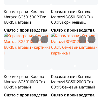
15
Halcon (
)
1
Керамогранит Kerama
Керамогранит Kerama
ITT Ceramica (
)
Marazzi SG301300R Тик
Marazzi SG301500R Тик
38
Ibero (
)
60x15 матовый
60x15 коричневый
матовый
3
Idalgo (Керамика Будущего) (
)
Снято с производства
Снято с производства
30
Imola Ceramica (
)
23
Infinity Ceramica (
)
74
Inter Gres (
)
5
Interbau (
)
17
Italgraniti (
)
Керамогранит Kerama
Керамогранит Kerama
Marazzi SG301100R Тик
Marazzi SG301200R Тик
55
Italica Tiles (
)
60x15 матовый
60x15 бежевый матовый
331
Italon (Италон) (
)
Снято с производства
Снято с производства
12
Keope (
)