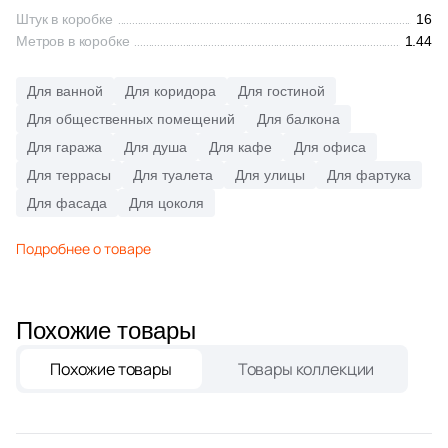
Синяя и голубая
Штук в коробке
16
10
Bode (
)
Метров в коробке
1.44
Коричневая
33
CIR Ceramiche (
)
Для ванной
Для коридора
Для гостиной
5
CONCEPT GT (
)
Для общественных помещений
Для балкона
Черная
Для гаража
Для душа
Для кафе
Для офиса
11
Casa dolce casa (
)
Для террасы
Для туалета
Для улицы
Для фартука
Тема (рисунок на плитке)
6
Century (
)
Для фасада
Для цоколя
7
Ceracasa (
)
Моноколор
Подробнее о товаре
615
Ceramica Fioranese (
)
Дерево
16
Ceramiche Brennero (
)
Похожие товары
24
Ceramiche Grazia (
)
Мрамор
Похожие товары
Товары коллекции
1
Ceramika Konskie (
)
Камень
4
Ceramique Imperiale (
)