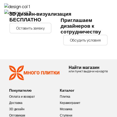
70
Keraben (
)
3D дизайн-визуализация
804
Kerama Marazzi (
)
БЕСПЛАТНО
Приглашаем
4
Keramika Modus (
)
дизайнеров к
Оставить заявку
сотрудничеству
4
Keramikos (
)
Обсудить условия
19
Keramo Rosso (
)
14
Keratile (
)
42
Kerlife (Керлайф) (
)
Найти магазин
или пункт выдачи на карте
6
Keros Ceramica (
)
4
Kerranova (
)
Покупателю
Каталог
145
LASSELSBERGER CERAMICS (
)
Оплата и возврат
Плитка
17
Доставка
Керамогранит
LEXA Klinker (SDS Keramik) (
)
3D дизайн
Мозаика
8
La Fenice (
)
Оптовикам
Ступени