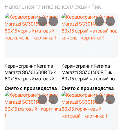
3
Gambini (
)
Напольная плитка из коллекции Тик
18
Gardenia Orchidea (
)
11
Gayafores (
)
22
Geotiles (
)
194
Global Tile (
)
3
Goetan Ceramica (
)
Керамогранит Kerama
Керамогранит Kerama
7
Golden State (
)
Marazzi SG301600R Тик
Marazzi SG301400R Тик
1
Gomez (
)
60x15 черный матовый
60x15 серый матовый под
под камень
камень
1
Gracia Ceramica (
)
Снято с производства
Снято с производства
10
Gres De Aragon (
)
6
Gresmanc (
)
2
Grespania (
)