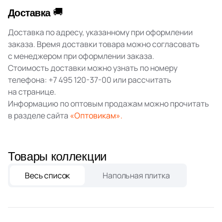
🚚
Доставка
2
Etile (
)
Шестиугольная
Доставка по адресу, указанному при оформлении
18
Etili Seramik (
)
заказа. Время доставки товара можно согласовать
153
Eurotile Ceramica (
)
Восьмиугольная
с менеджером при оформлении заказа.
Стоимость доставки можно узнать по номеру
28
Evolution Ceramic (
)
телефона:
+7 495 120-37-00
или рассчитать
Материал
38
Exagres (
)
на странице.
Информацию по оптовым продажам можно прочитать
Керамическая
22
FMAX (
)
в разделе сайта
«Оптовикам».
2
Fabresa (
)
Из керамогранита
5
Fakhar (
)
Товары коллекции
Из белой глины
45
Fap Ceramiche (
)
Весь список
Напольная плитка
29
Fondovalle (
)
Из красной глины
44
GIGA-Line (
)