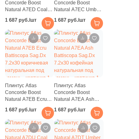
Concorde Boost
Concorde Boost
519
33x60 (
)
Natural A7ED Coal
Natural A7EC Umber
Battiscopa Sag.Dx
Battiscopa Sag.Dx
3
34.3x34.3 (
)
1 687 руб./шт
1 687 руб./шт
7.2x30 черная
7.2x30 коричневая
натуральная под
натуральная под
6
34x40.2 (
)
камень
камень
23
34x34 (
)
3
36x32 (
)
16
36x36 (
)
36
37.5x150 (
)
Плинтус Atlas
Плинтус Atlas
41
37.5x37.5 (
)
Concorde Boost
Concorde Boost
Natural A7EB Ecru
Natural A7EA Ash
20
37.5x75 (
)
Battiscopa Sag.Dx
Battiscopa Sag.Dx
1 687 руб./шт
1 687 руб./шт
7.2x30 коричневая
7.2x30 кофейная
2
40.2x30 (
)
натуральная под
натуральная под
4
40.2x9.6 (
)
камень
камень
2
40.2x34 (
)