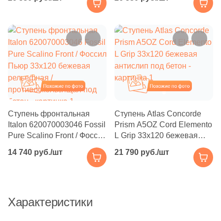
бежевая рельефная /
бежевая рельефная /
Производитель
58
Уральский Гранит (
)
противоскользящая под
противоскользящая под
бетон
бетон
Kerama Marazzi
Тема
804
Бетон (
)
Laparet
14
Гранит (
)
Altacera
Похожие
Похожие
813
Дерево (
)
3844
Камень (
)
Alma Ceramica
Ступень фронтальная
Ступень Atlas Concorde
10
Кварц (
)
Italon 620070003046 Fossil
Prism A5OZ Cord Elemento
Pure Scalino Front / Фоссил
L Grip 33x120 бежевая
Delacora
24
Котто (
)
Пьюр 33x120 бежевая
антислип под бетон
14 740 руб./шт
21 790 руб./шт
рельефная /
290
Лофт (
)
New Trend
противоскользящая под
бетон
19
Металл (
)
1
Мозаика (
)
Страна
Характеристики
111
Моноколор (
)
Россия