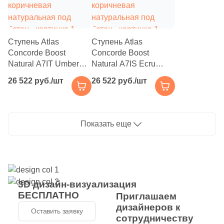
10
120x15 (
)
2
120x60 (
)
Ступень Atlas
Ступень Atlas
3
120x20 (
)
Concorde Boost
Concorde Boost
Natural A7IT Umber
Natural A7IS Ecru
2
120x30 (
)
Scalino 120 33x120
Scalino 120 33x120
26 522 руб./шт
26 522 руб./шт
313
120x32 (
)
коричневая
коричневая
натуральная под
натуральная под
7
150x37.5 (
)
бетон
бетон
3
150x33 (
)
Показать еще
3
150x18.5 (
)
4
160x15 (
)
126
160x33 (
)
3D дизайн-визуализация
БЕСПЛАТНО
Приглашаем
4
160x160 (
)
дизайнеров к
Оставить заявку
сотрудничеству
9
160x32 (
)