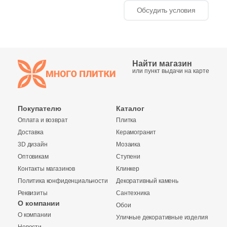
Обсудить условия
1
300х300 (
)
1
0 (
)
Поверхность
Найти магазин
или пункт выдачи на карте
846
Противоскользящая (
)
4
Glossy (
)
Покупателю
Каталог
67
Глазурованная (
)
Оплата и возврат
Плитка
412
Глазурованная матовая (
)
Доставка
Керамогранит
3D дизайн
Мозаика
33
Глянцевая (
)
Оптовикам
Ступени
Контакты магазинов
Клинкер
181
Лаппатированная (
)
Политика конфиденциальности
Декоративный камень
3534
Матовая (
)
Реквизиты
Сантехника
О компании
Обои
1373
Натуральная (
)
О компании
Уличные декоративные изделия