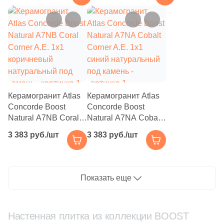
под бетон
под бетон
12
17.5x80 (
)
1
17x61 (
)
23
17.5x39.5 (
)
1
19.5x120 (
)
1
20x80 (
)
Керамогранит Atlas
Керамогранит Atlas
Concorde Boost
Concorde Boost
15
20x120 (
)
Natural A7NB Coral
Natural A7NA Cobalt
Corner A.E. 1x1
Corner A.E. 1x1
8
20x100 (
)
3 383 руб./шт
3 383 руб./шт
коричневый
синий натуральный
натуральный под
под камень
15
22.5x90 (
)
камень
26
22.5x22.5 (
)
Показать еще
1
24.5x33.4 (
)
3
24.5x33 (
)
Настенная плитка из коллекции BOOST