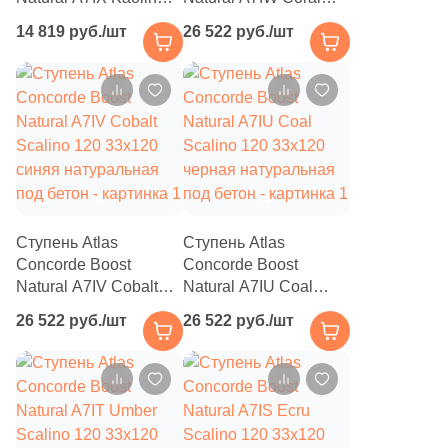
4
90x60 (
)
Scalino Angolare
Scalino 120 33x120
14 819 руб./шт
26 522 руб./шт
33x33 бежевая
коричневая
40
90x33 (
)
натуральная под
натуральная под
бетон
бетон
3
90x90 (
)
4
119.5x33 (
)
1
119.5x14.5 (
)
2
119.5x12.5 (
)
4
119.5x10.7 (
)
Ступень Atlas
Ступень Atlas
Concorde Boost
Concorde Boost
1
119.5x30 (
)
Natural A7IV Cobalt
Natural A7IU Coal
Scalino 120 33x120
Scalino 120 33x120
2
119.5x34 (
)
26 522 руб./шт
26 522 руб./шт
синяя натуральная
черная натуральная
под бетон
206
под бетон
120x33 (
)
5
120x32.5 (
)
3
120x23 (
)