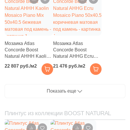
8
33x30 (
)
4
33x34 (
)
4
33x119.7 (
)
29
33.3x33.3 (
)
Мозаика Atlas
Мозаика Atlas
10
33x75 (
)
Concorde Boost
Concorde Boost
Natural AHHH Kaolin
Natural AHHG Ecru
9
33.5x33.5 (
)
Mosaico Piano Mix
Mosaico Piano 50x40.5
22 807 руб./м2
21 476 руб./м2
76
33x45 (
)
50x40.5 бежевая
коричневая матовая
матовая под камень
под камень
10
33.5х33 (
)
1
33x12 (
)
Показать еще
18
33х80 (
)
Плинтус из коллекции BOOST NATURAL
5
33x36 (
)
39
33x100 (
)