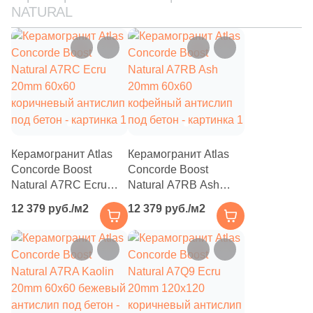
NATURAL
9
10.7х119.5 (
)
22
10.7x80 (
)
2
12x61 (
)
5
12x33 (
)
4
12x24.5 (
)
21
13.5x24.5 (
)
Керамогранит Atlas
Керамогранит Atlas
Concorde Boost
Concorde Boost
43
14.5x60 (
)
Natural A7RC Ecru
Natural A7RB Ash
20mm 60x60
17
20mm 60x60
14.5x120 (
)
12 379 руб./м2
12 379 руб./м2
коричневый антислип
кофейный антислип
1
14.8x120 (
)
под бетон
под бетон
1
14.8x60 (
)
12
14.8x30 (
)
8
14.5x80 (
)