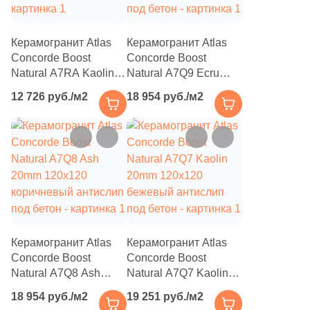
23
15x120 (
)
Керамогранит Atlas
Керамогранит Atlas
9
15x31 (
)
Concorde Boost
Concorde Boost
28
15x60 (
)
Natural A7RA Kaolin
Natural A7Q9 Ecru
20mm 60x60 бежевый
20mm 120x120
12 726 руб./м2
18 954 руб./м2
2
15.5x31 (
)
антислип под бетон
коричневый антислип
под бетон
3
15x33 (
)
8
15x75 (
)
10
15x30 (
)
2
15.5x30 (
)
1
15x24.5 (
)
Керамогранит Atlas
Керамогранит Atlas
1
15x160 (
)
Concorde Boost
Concorde Boost
Natural A7Q8 Ash
Natural A7Q7 Kaolin
1
16х67 (
)
20mm 120x120
20mm 120x120
18 954 руб./м2
19 251 руб./м2
коричневый антислип
бежевый антислип
3
16.2x66.5 (
)