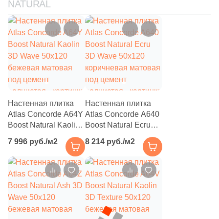
NATURAL
1
24.5x33.3 (
)
3
24.5x24.5 (
)
3
24.4x32.8 (
)
1
25х25 (
)
3
25x33 (
)
5
26x35 (
)
Настенная плитка
Настенная плитка
Atlas Concorde A64Y
Atlas Concorde A640
2
27x30.5 (
)
Boost Natural Kaolin
Boost Natural Ecru
2
29.5x29.5 (
)
3D Wave 50x120
3D Wave 50x120
7 996 руб./м2
8 214 руб./м2
бежевая матовая
коричневая матовая
1
29.7x59.7 (
)
под цемент
под цемент
волнистая
волнистая
2
29.3x33 (
)
7
29.7x33 (
)
43
29.5x120 (
)