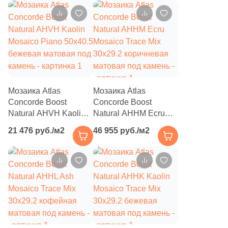
9
31x33 (
)
8
31.7x31.7 (
)
8
31.7x120 (
)
21
31x32 (
)
Мозаика Atlas
Мозаика Atlas
32
31x31 (
)
Concorde Boost
Concorde Boost
2
31x15 (
)
Natural AHVH Kaolin
Natural AHHM Ecru
Mosaico Piano 50x40.5
Mosaico Trace Mix
21 476 руб./м2
46 955 руб./м2
2
31.2x31.2 (
)
бежевая матовая под
30x29.2 коричневая
камень
матовая под камень
5
31.5x119.7 (
)
2
31x33.4 (
)
4
31.2x33 (
)
4
31.5x31.5 (
)