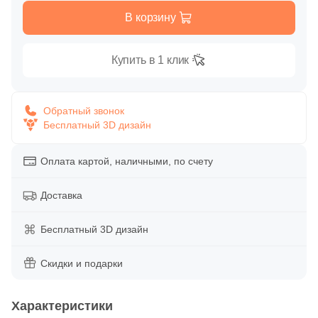
Глазурованная глянцевая
В корзину
306
Exagres (
)
Глазурованная матовая
9
Flaviker (
)
Купить в 1 клик
6
GRES TEJO (
)
Лаппатированная
14
GRESAN (
)
Обратный звонок
Бесплатный 3D дизайн
Полированная
9
Global Tile (
)
10
Greco Gres (
)
Оплата картой, наличными, по счету
Цвет
172
Gres De Aragon (
)
Доставка
Белая
81
Gresmanc (
)
Бесплатный 3D дизайн
52
Interbau (
)
Бежевая
1
Italgraniti (
Скидки и подарки
)
Серая
1590
Italon (Италон) (
)
Характеристики
6
Keope (
)