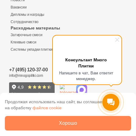
Купить в 1 клик
Новости
179
Неполированная (
)
Вакансии
64
Патинированная (
)
Дипломы и награды
Сотрудничество
180
Полированная (
)
Заявка на бесплатный 3D дизайн
Расходные материалы
Количество
Затирочные смеси
414
Рельефная (
)
Обратная связь
Клеевые смеси
181
Сатинированная (
)
Системы укладки плитки
2
Сахарная (Sugar) (
)
Ваше имя
Консультант Много
Плитки
21 790 руб.
Общая стоимость
+7 (495) 120-37-00
228
Структурированная (
)
Ваше имя
Напишите в чат, Вам ответит
info@mnogoplitki.com
менеджер.
Цвет
Телефон
15 000₽
Минимальная сумма заказа
228
Бежевый (
)
Телефон
Продолжая использовать наш сайт, вы соглашаетесь
228
Антрацитовый (
)
на обработку
файлов cookie
Ваше имя
E-Mail
228
Белый (
)
2005-2026 © Много плитки. Цены и информация,
Хорошо
E-Mail
указанные на сайте не являются публичной офертой
228
Бирюзовый (
)