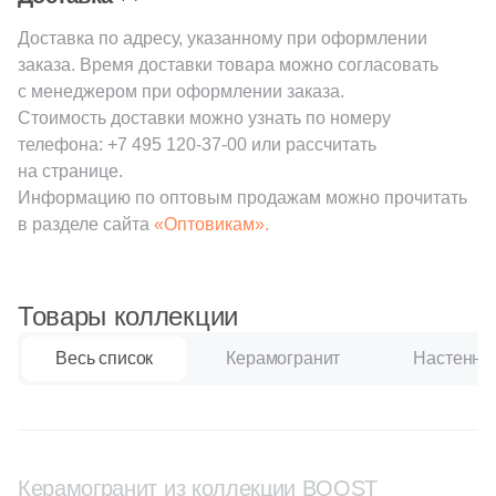
2
80x80 (
)
Доставка по адресу, указанному при оформлении
4
3.2x33 (
)
заказа. Время доставки товара можно согласовать
с менеджером при оформлении заказа.
24
3x33 (
)
Стоимость доставки можно узнать по номеру
10
4.8x60 (
)
телефона:
+7 495 120-37-00
или рассчитать
на странице.
4
5x36 (
)
Информацию по оптовым продажам можно прочитать
в разделе сайта
6
«Оптовикам».
6.5x30 (
)
3
7.2x60 (
)
7
7.2x30 (
)
Товары коллекции
3
9.6x30 (
)
Весь список
Керамогранит
Настенная
6
9.6x40.2 (
)
37
10.7x60 (
)
38
10.7x119.5 (
)
Керамогранит из коллекции BOOST