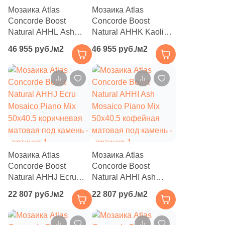
2
32.8x32.8 (
)
Мозаика Atlas
Мозаика Atlas
11
32x31 (
)
Concorde Boost
Concorde Boost
Natural AHHL Ash
Natural AHHK Kaolin
9
32.3x32.3 (
)
Mosaico Trace Mix
Mosaico Trace Mix
46 955 руб./м2
46 955 руб./м2
30x29.2 кофейная
30x29.2 бежевая
2
32.4x32.4 (
)
матовая под камень
матовая под камень
35
32x120 (
)
7
32.5x32.5 (
)
1
32x160 (
)
7
32.5x33 (
)
3
32x30 (
)
Мозаика Atlas
Мозаика Atlas
Concorde Boost
Concorde Boost
46
32x32 (
)
Natural AHHJ Ecru
Natural AHHI Ash
Mosaico Piano Mix
Mosaico Piano Mix
2
32.4x60.8 (
)
22 807 руб./м2
22 807 руб./м2
50x40.5 коричневая
50x40.5 кофейная
матовая под камень
33
матовая под камень
33х120 (
)