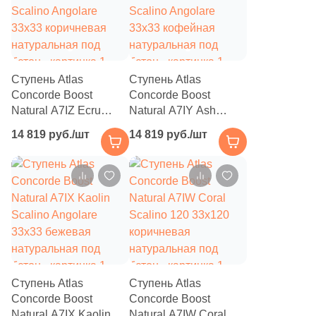
17
60x14.5 (
)
7
60x29.4 (
)
2
60x40 (
)
Ступень Atlas
Ступень Atlas
2
60х10.7 (
)
Concorde Boost
Concorde Boost
6
60х14.5 (
)
Natural A7IZ Ecru
Natural A7IY Ash
Scalino Angolare
Scalino Angolare
14 819 руб./шт
14 819 руб./шт
1
62.6x31.7 (
)
33x33 коричневая
33x33 кофейная
натуральная под
натуральная под
2
66.5x33 (
)
бетон
бетон
4
75x15 (
)
11
75x37.5 (
)
6
75x33 (
)
6
80x35 (
)
Ступень Atlas
Ступень Atlas
96
80x33 (
)
Concorde Boost
Concorde Boost
Natural A7IX Kaolin
Natural A7IW Coral