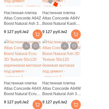
1
29.7x59.8 (
)
Настенная плитка
2
Настенная плитка
30.4x30.4 (
)
Atlas Concorde A64Z
Atlas Concorde A64V
5
30x32.5 (
)
Boost Natural Ash 3D
Boost Natural Kaolin
Wave 50x120
3D Texture 50x120
4
30x31.5 (
)
9 127 руб./м2
9 127 руб./м2
бежевая матовая
бежевая матовая
под цемент
под цемент
2
30x14.8 (
)
волнистая
2
30x119.5 (
)
2
30х119.5 (
)
2
30.5x31.4 (
)
5
30x32 (
)
Настенная плитка
Настенная плитка
4
30x160 (
)
Atlas Concorde A64X
Atlas Concorde A64W
Boost Natural Ecru
Boost Natural Ash 3D
8
30x80 (
)
3D Texture 50x120
Texture 50x120
9 127 руб./м2
9 127 руб./м2
коричневая матовая
бежевая матовая
44
30x33 (
)