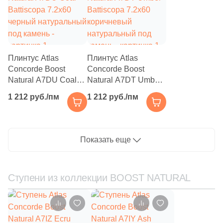
4
40.2х10.6 (
)
6
40.2x40.2 (
)
2
40.2х33 (
)
Плинтус Atlas
Плинтус Atlas
Concorde Boost
Concorde Boost
7
45x33 (
)
Natural A7DU Coal
Natural A7DT Umber
Battiscopa 7.2x60
Battiscopa 7.2x60
12
59x33 (
)
1 212 руб./пм
1 212 руб./пм
черный натуральный
коричневый
24
60x10.7 (
)
под камень
натуральный под
камень
169
60x33 (
)
Показать еще
9
60x10,7 (
)
29
60x30 (
)
Ступени из коллекции BOOST NATURAL
3
60x34 (
)
3
60x12.5 (
)