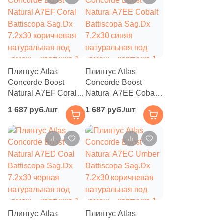
155
33x80 (
)
83
33x90 (
)
33
33x119.5 (
)
520
33x33 (
)
Плинтус Atlas
Плинтус Atlas
Concorde Boost
Concorde Boost
49
33x150 (
)
Natural A7EF Coral
Natural A7EE Cobalt
3
33.4x33.4 (
)
Battiscopa Sag.Dx
Battiscopa Sag.Dx
1 687 руб./шт
1 687 руб./шт
7.2x30 коричневая
7.2x30 синяя
1
33x67.5 (
)
натуральная под
натуральная под
камень
камень
5
33х33 (
)
6
33x66.5 (
)
320
33x160 (
)
24
33х60 (
)
Плинтус Atlas
2
Плинтус Atlas
33.3x46 (
)