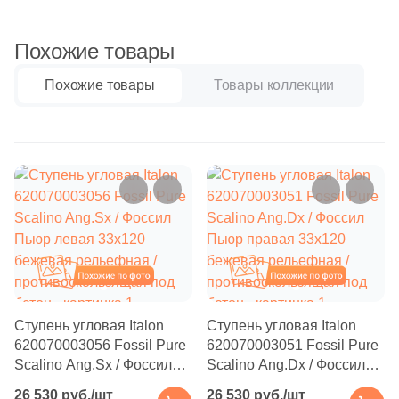
Бетон
3
Quadro Decor (
)
17
ROSAGRES (
)
Похожие товары
Размер, см
9
Rex Ceramiche (
)
Похожие товары
Товары коллекции
20x20
5
SERANIT (
)
5
Sierragres (
)
20x40
17
Staro (
)
40x80
1
Unitile (Шахтинская Плитка) (
)
52
Venatto (
)
30x60
Похожие
Похожие
20
Weeco (
)
60x60
24
Westerwalder Klinker (
)
Ступень угловая Italon
Ступень угловая Italon
4
White Hills (
)
620070003056 Fossil Pure
620070003051 Fossil Pure
60x120
Scalino Ang.Sx / Фоссил
Scalino Ang.Dx / Фоссил
26
Zikkurat (
)
Пьюр левая 33x120
Пьюр правая 33x120
26 530 руб./шт
26 530 руб./шт