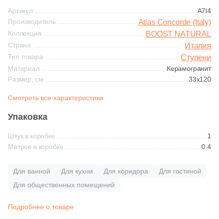
Синяя и голубая
Артикул
A7I4
658
Kerama Marazzi (
)
Производитель
Atlas Concorde (Italy)
Коричневая
Коллекция
BOOST NATURAL
1
Keratile (
)
Страна
Италия
103
Kerranova (
)
Тип товара
Ступени
Черная
Материал
Керамогранит
37
LEXA Klinker (SDS Keramik) (
)
Размер, см
33x120
Тема (рисунок на плитке)
12
Mayor (
)
Смотреть все характеристики
Моноколор
16
Mykonos (
)
Упаковка
68
NATUCER (
)
Штук в коробке
1
Дерево
Метров в коробке
0.4
15
New Tiles (
)
Мрамор
7
Pamesa Ceramica (
)
Для ванной
Для кухни
Для коридора
Для гостиной
Для общественных помещений
262
Paradyz (
)
Камень
15
ProGRES Ceramica (
)
Подробнее о товаре