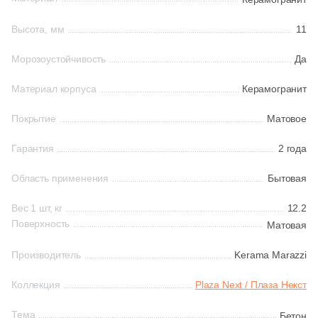
Высота, мм
11
Китай
Морозоустойчивость
Да
Индия
Материал корпуса
Керамогранит
Испания
Покрытие
Матовое
Гарантия
2 года
Италия
Область применения
Бытовая
Форма
Вес 1 шт, кг
12.2
Поверхность
Матовая
Квадратная
Производитель
Kerama Marazzi
Прямоугольная
Коллекция
Plaza Next / Плаза Некст
Формы шеврон
Тема
Бетон