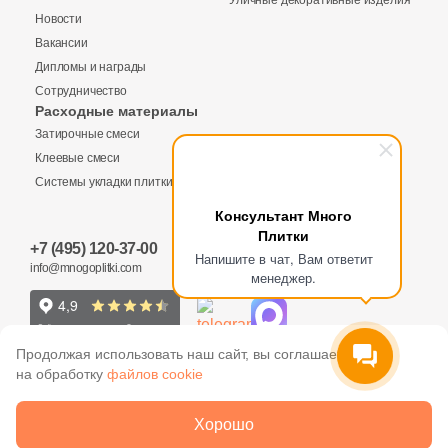
Уличные декоративные изделия
Купить в 1 клик
Новости
Вакансии
Дипломы и награды
Сотрудничество
Заявка на бесплатный 3D дизайн
Расходные материалы
Количество
Затирочные смеси
Запрос аналогов
Обратная связь
Клеевые смеси
Системы укладки плитки
Ваше имя
Консультант Много
Плитки
Общая стоимость
+7 (495) 120-37-00
Ваше имя
Ваше имя
Напишите в чат, Вам ответит
info@mnogoplitki.com
менеджер.
Телефон
15 000₽
Минимальная сумма заказа
Телефон
Телефон
Продолжая использовать наш сайт, вы соглашаетесь
на обработку
файлов cookie
Ваше имя
E-Mail
2005-2026 © Много плитки. Цены и информация,
Хорошо
E-Mail
E-Mail
указанные на сайте не являются публичной офертой