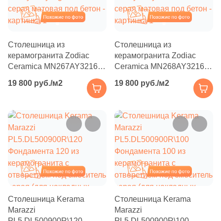
Бетон
Похожие
Похожие
Размер, см
Столешница из
Столешница из
20x20
керамогранита Zodiac
керамогранита Zodiac
Ceramica MN267AY321612
Ceramica MN268AY321612
Sandy Grey Light 160x320
Sandy Grey Med 160x320
20x40
19 800 руб./м2
19 800 руб./м2
серая матовая под бетон
серая матовая под бетон
40x80
30x60
60x60
Похожие
Похожие
60x120
Столешница Kerama
Столешница Kerama
Marazzi
Marazzi
PL5.DL500900R\120
PL5.DL500900R\100