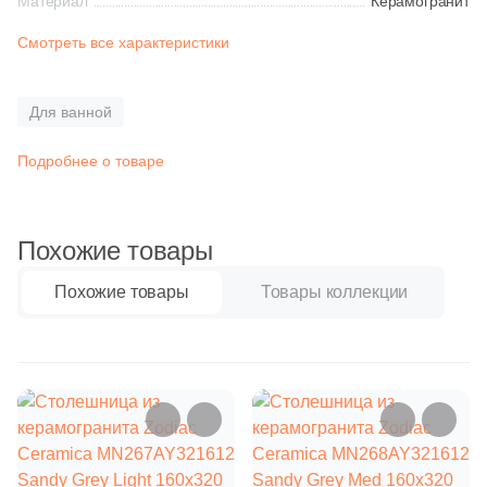
Материал
Керамогранит
Синяя и голубая
4
Розовый (
)
Смотреть все характеристики
4
Синий (
)
Коричневая
4
Черный (
)
Для ванной
Черная
Продолжить поиск в каталоге
Подробнее о товаре
Тема (рисунок на плитке)
Похожие товары
Моноколор
Похожие товары
Товары коллекции
Дерево
Мрамор
Камень