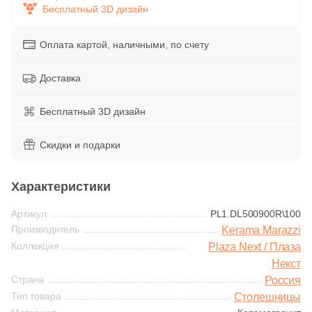
Глазурованная глянцевая
3
Глянцевая (
)
Бесплатный 3D дизайн
14
Лаппатированная (
)
Оплата картой, наличными, по счету
Глазурованная матовая
24
Натуральная (
)
Доставка
Лаппатированная
4
Полированная (
)
Бесплатный 3D дизайн
Цвет
Полированная
4
Серый (
)
Скидки и подарки
4
Антрацитовый (
)
Цвет
Характеристики
4
Бежевый (
)
Белая
Артикул
PL1.DL500900R\100
4
Белый (
)
Производитель
Kerama Marazzi
Бежевая
Коллекция
Plaza Next / Плаза
4
Коричневый (
)
Некст
4
Кремовый (
)
Серая
Страна
Россия
Тип товара
Столешницы
4
Песочный (
)