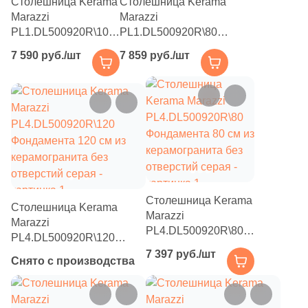
Столешница Kerama
Столешница Kerama
Marazzi
Marazzi
PL1.DL500920R\100
PL1.DL500920R\80
Фондамента 100 см
Фондамента 80 см из
7 590 руб./шт
7 859 руб./шт
из керамогранита с
керамогранита с
отверстием под
отверстием под
смеситель серая
смеситель серая
(для накладных
(для накладных
раковин)
раковин)
Столешница Kerama
Столешница Kerama
Marazzi
Marazzi
PL4.DL500920R\80
PL4.DL500920R\120
Фондамента 80 см из
Фондамента 120 см из
7 397 руб./шт
Снято с производства
керамогранита без
керамогранита без
отверстий серая
отверстий серая