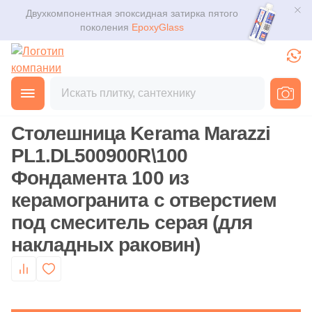
Двухкомпонентная эпоксидная затирка пятого
Для помещения
Плитка
поколения
EpoxyGlass
Для ванной
Керамогранит
Фильтры
Каталог
Для кухни
Главная
Каталог
Товары
Сантехника
Столешницы дл
от
Мозаика
3D дизайн
Для кафе
Столешница Kerama Marazzi
Ступени
Производитель
Доставка
PL1.DL500900R\100
Для офиса
237
Kerama Marazzi (
)
Фондамента 100 из
Клинкер
Оплата и возврат
28
Sancos (
)
керамогранита с отверстием
Для улицы
под смеситель серая (для
Декоративный камень
20
Zodiac Ceramica (
)
Контакты магазинов
накладных раковин)
Тема
Назначение плитки
Напольные покрытия
О компании
31
Бетон (
)
Настенная
Новости
Сантехника
9
Дерево (
)