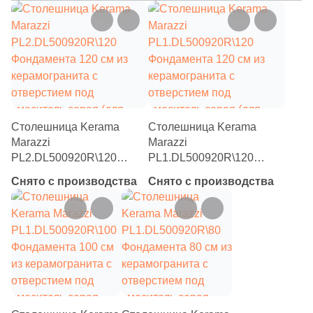
Столешница Kerama
Столешница Kerama
Marazzi
Marazzi
PL2.DL500920R\120
PL1.DL500920R\120
Фондамента 120 см из
Фондамента 120 см из
Снято с производства
Снято с производства
керамогранита с
керамогранита с
отверстием под
отверстием под
смеситель серая (для
смеситель серая (для
раковин, встраиваемых
накладных раковин)
сверху)