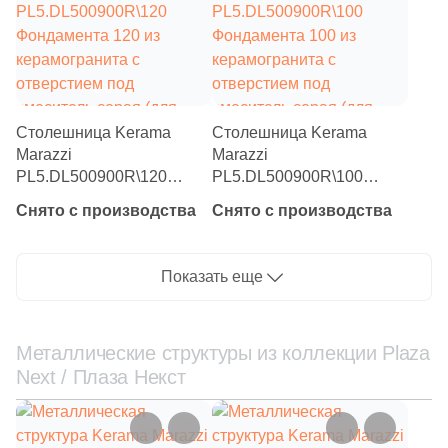
Столешница Kerama
Столешница Kerama
Marazzi
Marazzi
PL5.DL500900R\120
PL5.DL500900R\100
Фондамента 120 из
Фондамента 100 из
Снято с производства
Снято с производства
керамогранита с
керамогранита с
отверстием под
отверстием под
смеситель серая (для
смеситель серая (для
Показать еще
накладных раковин)
накладных раковин)
Металлические структуры из коллекции Plaza
Next / Плаза Некст