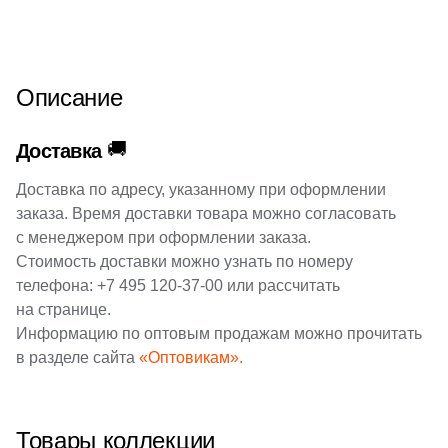
3
Gambini (
)
1
16.25x66.5 (
)
18
Gardenia Orchidea (
)
12
16.3x51.7 (
)
11
Gayafores (
)
Описание
3
16x100 (
)
22
Geotiles (
)
16
🚚
17.5x20 (
)
Доставка
194
Global Tile (
)
8
17.5x60 (
)
Доставка по адресу, указанному при оформлении
3
Goetan Ceramica (
)
заказа. Время доставки товара можно согласовать
9
17.3x15 (
)
7
Golden State (
)
с менеджером при оформлении заказа.
6
19.3x120.2 (
)
Стоимость доставки можно узнать по номеру
1
Gomez (
)
телефона:
+7 495 120-37-00
или рассчитать
4
19.4x160 (
)
1
Gracia Ceramica (
)
на странице.
Информацию по оптовым продажам можно прочитать
7
19.3x180 (
)
10
Gres De Aragon (
)
в разделе сайта
«Оптовикам».
3
19.3x120 (
)
6
Gresmanc (
)
10
19.8x22.8 (
)
2
Grespania (
)
Товары коллекции