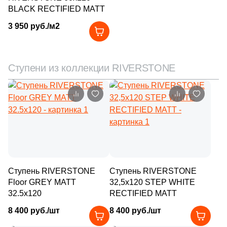
BLACK RECTIFIED MATT
1
25.1x12 (
)
3
Marble Mosaic (
)
3 950 руб./м2
4
25x150 (
)
19
Mariner (
)
1
25x22 (
)
34
Marmocer (
)
Ступени из коллекции RIVERSTONE
3
25x50 (
)
7
Mayolica (
)
2
25x29 (
)
15
Metropol (
)
6
26.5x180 (
)
7
Monocibec (
)
2
27x27 (
)
25
Monopole (
)
3
28.3x29.4 (
)
6
Myr Ceramica (
)
1
28x30 (
)
Ступень RIVERSTONE
Ступень RIVERSTONE
6
NABEL (
)
Floor GREY MATT
32,5х120 STEP WHITE
8
29.4x180 (
)
17
NATUCER (
)
32.5x120
RECTIFIED MATT
3
29.4x120 (
)
8 400 руб./шт
8 400 руб./шт
2
NSmosaic (
)
5
29.7x29.7 (
)