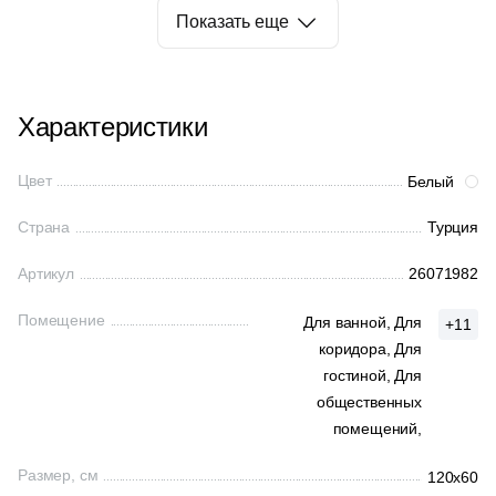
3
Фиолетовый (
)
8
12x12 (
)
Показать еще
8
EL BARCO (
)
3
Черный (
)
9
12.3x12.3 (
)
43
ESTIMA (
)
11
12.5x12.5 (
)
6
Edilcuoghi Edilgres (
)
Характеристики
3
12x24.5 (
)
149
Edimax Ceramiche Astor (
)
Цвет
Белый
3
13.8x13.8 (
)
43
El Molino (
)
Страна
Турция
2
14.8x59.7 (
)
27
Eletto Ceramica (
)
6
14.5x16.7 (
)
Артикул
26071982
18
Elios Ceramica (
)
7
14.7x59.4 (
)
Помещение
Для ванной,
Для
24
Emigres (
)
+11
коридора,
Для
4
14.5x120 (
)
6
Emotion Ceramics (
)
гостиной,
Для
4
14x16 (
)
общественных
145
Equipe (
)
помещений,
2
14.3x90 (
)
18
Ermes Aurelia (
)
Размер, см
120x60
5
14.8x14.8 (
)
4
EspinasCeram (
)