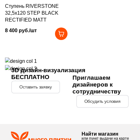
5
30x120 (
)
271
Peronda (
)
Ступень RIVERSTONE
32,5х120 STEP BLACK
3
30.3x61.3 (
)
2
Petracers (
)
RECTIFIED MATT
6
30.5x30.5 (
)
2
Piemme Valentino (
)
8 400 руб./шт
5
30x15 (
)
3
Plaza (
)
2
30x45.3 (
)
1
Porcelanicos HDC (
)
3
30x180 (
)
13
Porcelanite Dos (
)
3D дизайн-визуализация
3
30.2х30.2 (
)
96
Porcelanosa (
)
БЕСПЛАТНО
Приглашаем
дизайнеров к
1
30х30 (
)
Оставить заявку
4
Porsixty (
)
сотрудничеству
28
31.6x31.6 (
)
127
Primavera (
)
Обсудить условия
2
31x62 (
)
28
Prissmacer (
)
33
31x31 (
)
11
QUA Granite (
)
1
31x62.5 (
)
Найти магазин
87
Ragno (
)
или пункт выдачи на карте