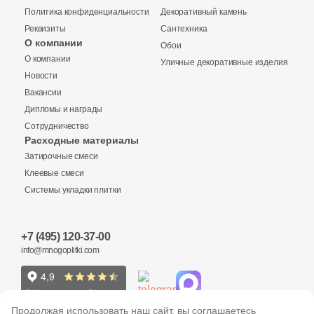
Политика конфиденциальности
Декоративный камень
Реквизиты
Сантехника
О компании
Обои
Купить в 1 клик
О компании
Уличные декоративные изделия
Новости
Вакансии
Дипломы и награды
Количество
Сотрудничество
Заявка на бесплатный 3D дизайн
Расходные материалы
Затирочные смеси
Обратная связь
Клеевые смеси
Системы укладки плитки
2
м
шт
упак
Ваше имя
+7 (495) 120-37-00
Ваше имя
info@mnogoplitki.com
3 220 руб.
Общая стоимость
Телефон
Телефон
15 000₽
Продолжая использовать наш сайт, вы соглашаетесь
Минимальная сумма заказа