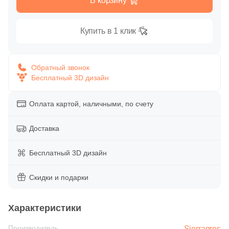
В корзину
Глазурованная глянцевая
8
Westerwalder Klinker (
)
Купить в 1 клик
Глазурованная матовая
5
Zikkurat (
)
Тема
Лаппатированная
Обратный звонок
119
Камень (
)
Бесплатный 3D дизайн
Полированная
37
Бетон (
)
Оплата картой, наличными, по счету
26
Дерево (
)
Цвет
Доставка
11
Лофт (
)
Белая
Бесплатный 3D дизайн
2
Металл (
)
3
Моноколор (
)
Бежевая
Скидки и подарки
3
Мрамор (
)
Серая
Характеристики
8
Паркет (
)
Производитель
Sierragres