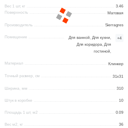
191
Матовая (
)
Вес 1 шт, кг
3.46
45
Глазурованная матовая (
)
Поверхность
Матовая
Китай
1
Глянцевая (
)
Производитель
Sierragres
Индия
6
Полированная (
)
Помещение
Для ванной,
Для кухни,
+4
50
Противоскользящая (
)
Для коридора,
Для
Испания
гостиной,
15
Рельефная (
)
Материал
Италия
Клинкер
18
Структурированная (
)
Точный размер, см
31x31
Цвет
Форма
Ширина, мм
310
18
Коричневый (
)
Квадратная
18
Антрацитовый (
)
Штук в коробке
10
Прямоугольная
18
Бежевый (
)
Площадь 1 шт, м2
0.09
18
Белый (
)
Вес м2, кг
36
Формы шеврон