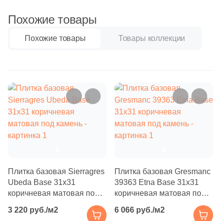
Бетон
1
15x33 (
)
Похожие товары
1
16х67 (
)
Размер, см
Похожие товары
Товары коллекции
3
16.2x66.5 (
)
20x20
12
17.5x80 (
)
20x40
1
19.5x120 (
)
3
24.5x24.5 (
)
40x80
1
25х25 (
)
30x60
1
29.5x29.5 (
)
1
29.7x59.7 (
)
60x60
Плитка базовая Sierragres
Плитка базовая Gresmanc
1
30.5x31.4 (
)
Ubeda Base 31x31
39363 Etna Base 31x31
коричневая матовая под
коричневая матовая под
60x120
2
30.5x30.5 (
)
камень
камень
3 220 руб./м2
6 066 руб./м2
3
31х31 (
)