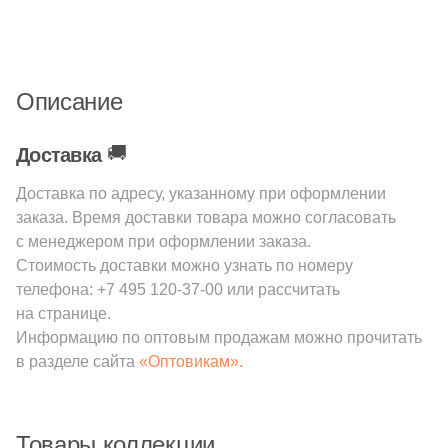
18
Бордовый (
)
Шестиугольная
18
Горчичный (
)
18
Графит (
)
Описание
Восьмиугольная
18
Каштановый (
)
🚚
Доставка
18
Красный (
)
Материал
Доставка по адресу, указанному при оформлении
18
Кремовый (
)
Керамическая
заказа. Время доставки товара можно согласовать
с менеджером при оформлении заказа.
18
Оранжевый (
)
Стоимость доставки можно узнать по номеру
Из керамогранита
18
Песочный (
)
телефона:
+7 495 120-37-00
или рассчитать
на странице.
18
Розовый (
)
Из белой глины
Информацию по оптовым продажам можно прочитать
18
Серый (
)
в разделе сайта
«Оптовикам».
Из красной глины
18
Терракотовый (
)
18
Фиолетовый (
)
Товары коллекции