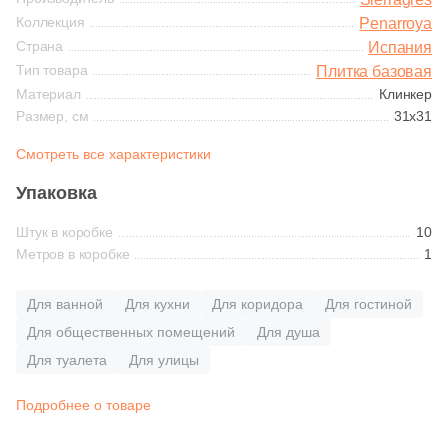
1
Растительность (
)
Синяя и голубая
Коллекция
Penarroya
1
Травертин (
)
Страна
Испания
Коричневая
Тип товара
Плитка базовая
Размер, см
Материал
Клинкер
Размер, см
31x31
Черная
23
31x31 (
)
Смотреть все характеристики
2
25x25 (
)
Тема (рисунок на плитке)
Упаковка
71
30x30 (
)
Моноколор
Штук в коробке
10
21
30x60 (
)
Метров в коробке
1
7
40x40 (
)
Дерево
Для ванной
Для кухни
Для коридора
Для гостиной
23
60x120 (
)
Для общественных помещений
Для душа
Мрамор
5
60x60 (
)
Для туалета
Для улицы
10
14.5x120 (
)
Камень
Подробнее о товаре
2
15x60 (
)