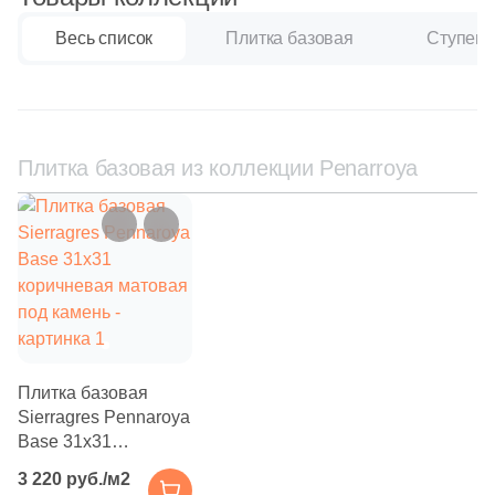
18
Черный (
)
Весь список
Плитка базовая
Ступень
18
Шоколадный (
)
Продолжить поиск в каталоге
Плитка базовая из коллекции Penarroya
Плитка базовая
Sierragres Pennaroya
Base 31x31
коричневая матовая
3 220 руб./м2
под камень