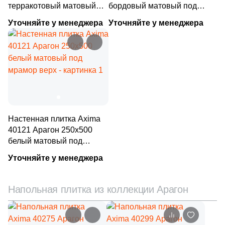
терракотовый матовый
бордовый матовый под
2
Etile (
)
под мрамор низ
мрамор низ
Уточняйте у менеджера
Уточняйте у менеджера
Шестиугольная
18
Etili Seramik (
)
153
Eurotile Ceramica (
)
Восьмиугольная
28
Evolution Ceramic (
)
Материал
38
Exagres (
)
Керамическая
22
FMAX (
)
Настенная плитка Axima
40121 Арагон 250x500
2
Fabresa (
)
Из керамогранита
белый матовый под
5
Fakhar (
)
мрамор верх
Уточняйте у менеджера
Из белой глины
45
Fap Ceramiche (
)
29
Fondovalle (
)
Напольная плитка из коллекции Арагон
Из красной глины
44
GIGA-Line (
)