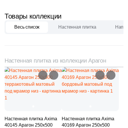
8
EL BARCO (
)
Товары коллекции
Китай
43
ESTIMA (
)
Весь список
Настенная плитка
Напол
6
Edilcuoghi Edilgres (
)
Индия
149
Edimax Ceramiche Astor (
)
Испания
43
El Molino (
)
Настенная плитка из коллекции Арагон
27
Eletto Ceramica (
)
Италия
18
Elios Ceramica (
)
Форма
24
Emigres (
)
6
Emotion Ceramics (
)
Квадратная
145
Equipe (
)
Прямоугольная
18
Ermes Aurelia (
)
Настенная плитка Axima
Настенная плитка Axima
40145 Арагон 250x500
40169 Арагон 250x500
4
EspinasCeram (
)
Формы шеврон