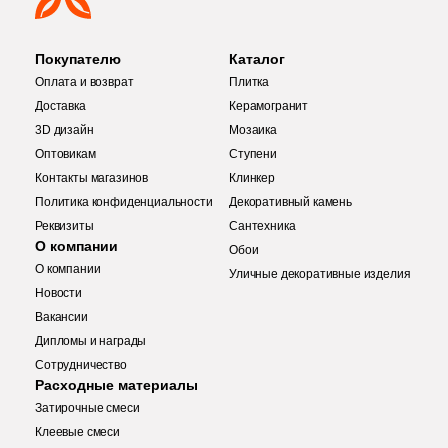
70
Keraben (
)
804
Kerama Marazzi (
)
Покупателю
Каталог
Оплата и возврат
Плитка
4
Keramika Modus (
)
Доставка
Керамогранит
4
Keramikos (
)
3D дизайн
Мозаика
Оптовикам
Ступени
19
Keramo Rosso (
)
Контакты магазинов
Клинкер
Политика конфиденциальности
Декоративный камень
14
Keratile (
)
Реквизиты
Сантехника
42
Kerlife (Керлайф) (
)
О компании
Обои
Купить в 1 клик
О компании
Уличные декоративные изделия
6
Keros Ceramica (
)
Новости
Вакансии
4
Kerranova (
)
Дипломы и награды
145
LASSELSBERGER CERAMICS (
)
Количество
Сотрудничество
Заявка на бесплатный 3D дизайн
Расходные материалы
17
LEXA Klinker (SDS Keramik) (
)
Затирочные смеси
Запрос аналогов
Обратная связь
Клеевые смеси
8
La Fenice (
)