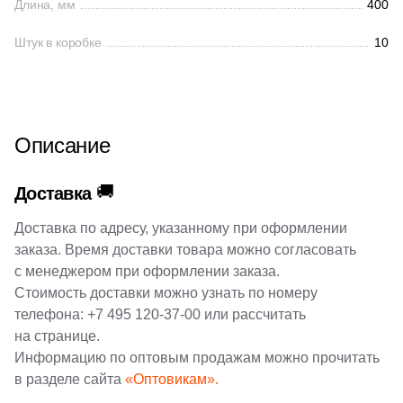
Длина, мм
400
Производитель
18
Concor (
)
Штук в коробке
10
5
Cristacer (
)
Kerama Marazzi
41
DEL CONCA (
)
Laparet
49
DNA Tiles (
)
Описание
17
DVOMO (
)
Altacera
48
Dado Ceramica (
)
🚚
Доставка
Alma Ceramica
41
Dako (
)
Доставка по адресу, указанному при оформлении
заказа. Время доставки товара можно согласовать
1
Decocer (
)
Delacora
с менеджером при оформлении заказа.
8
Delacora (
)
Стоимость доставки можно узнать по номеру
New Trend
телефона:
+7 495 120-37-00
или рассчитать
13
Dogma (
)
на странице.
6
Domino (
)
Информацию по оптовым продажам можно прочитать
Страна
в разделе сайта
«Оптовикам».
91
DualGres (
)
Россия