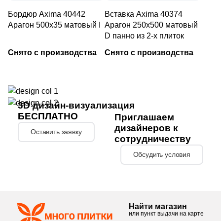
15
Halcon (
)
Бордюр Axima 40442
Вставка Axima 40374
1
ITT Ceramica (
)
Арагон 500x35 матовый I
Арагон 250x500 матовый
D панно из 2-х плиток
38
Ibero (
)
Снято с производства
Снято с производства
3
Idalgo (Керамика Будущего) (
)
30
Imola Ceramica (
)
23
Infinity Ceramica (
)
3D дизайн-визуализация
БЕСПЛАТНО
Приглашаем
74
Inter Gres (
)
дизайнеров к
Оставить заявку
5
Interbau (
)
сотрудничеству
17
Italgraniti (
)
Обсудить условия
55
Italica Tiles (
)
331
Italon (Италон) (
)
Найти магазин
12
Keope (
)
или пункт выдачи на карте