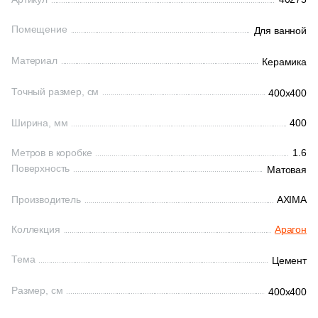
Бетон
2
Ceranosa (
)
Помещение
Для ванной
43
Cercom (
)
Размер, см
47
Cerdomus (
)
Материал
Керамика
20x20
1
Cerpa (
)
Точный размер, см
400x400
34
Cerrad (
)
20x40
Ширина, мм
400
6
Cicogres (
)
Метров в коробке
1.6
40x80
38
Cifre (
)
Поверхность
Матовая
3
Cisa Ceramiche (
)
Производитель
AXIMA
30x60
13
Click Ceramica (
)
Коллекция
Арагон
60x60
11
Codicer (
)
Тема
Цемент
59
Coliseum (
)
60x120
Размер, см
400x400
9
Colortile (
)