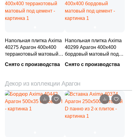
3
Gambini (
)
18
Gardenia Orchidea (
)
11
Gayafores (
)
22
Geotiles (
)
Напольная плитка Axima
Напольная плитка Axima
194
Global Tile (
)
40275 Арагон 400x400
40299 Арагон 400x400
терракотовый матовый
бордовый матовый под
3
Goetan Ceramica (
)
под цемент
цемент
Снято с производства
Снято с производства
7
Golden State (
)
1
Gomez (
)
Декор из коллекции Арагон
1
Gracia Ceramica (
)
10
Gres De Aragon (
)
6
Gresmanc (
)
2
Grespania (
)