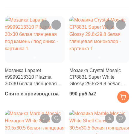
Бетон
473
Ezarri (
)
21
FK Marble (
)
Размер, см
116
Fap Ceramiche (
)
20x20
3
Global Tile (
)
9
Golden Effect (
)
20x40
6
Grespania (
)
40x80
29
HK Pearl (
)
Мозаика Laparet
Мозаика Crystal Mosaic
х9999213310 Plazma
CP8831 Super White
2
Halcon (
)
30x30 белая глянцевая
Glossy 29.8x29.8 белая
30x60
под камень / под оникс
глянцевая моноколор
1
Harmony (
)
Снято с производства
990 руб./м2
60x60
23
Ibero (
)
325
Imagine Lab (
)
60x120
161
Imola Ceramica (
)