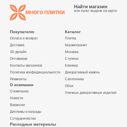
112
Металл (
)
Найти магазин
1975
Мозаика (
)
или пункт выдачи на карте
1134
Моноколор (
)
Покупателю
Каталог
6
Морские мотивы (
)
Оплата и возврат
Плитка
625
Мрамор (
)
Доставка
Керамогранит
3D дизайн
Мозаика
1
Надписи (
)
Оптовикам
Ступени
6
Обои (
)
Контакты магазинов
Клинкер
Политика конфиденциальности
Декоративный камень
41
Оникс (
)
Реквизиты
Сантехника
О компании
166
Обои
Орнамент (
)
Купить в 1 клик
О компании
Уличные декоративные изделия
312
Оттенки цвета (
)
Новости
Вакансии
18
Паркет (
)
Дипломы и награды
Количество
179
Перламутр (
)
Сотрудничество
Заявка на бесплатный 3D дизайн
Расходные материалы