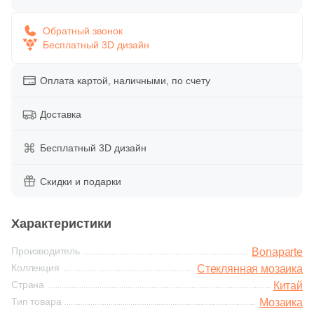
Глазурованная глянцевая
158
Caramelle Mosaic (
)
Обратный звонок
Бесплатный 3D дизайн
Глазурованная матовая
1
Casalgrande Padana (
)
6
Ce.Si. (
)
Оплата картой, наличными, по счету
Лаппатированная
1
Ceracasa (
)
Доставка
Полированная
9
Ceramiche Brennero (
)
Бесплатный 3D дизайн
2
Ceramika Konskie (
)
Цвет
15
Cerdomus (
)
Скидки и подарки
Белая
1
Codicer (
)
Характеристики
92
Coliseum (
)
Бежевая
Производитель
Bonaparte
1
Crystal Mosaic (
)
Коллекция
Стеклянная мозаика
Серая
Страна
Китай
128
DAO (
)
Тип товара
Мозаика
1
DEL CONCA (
)