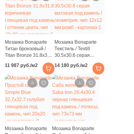
6
Нефрит Керамика (
)
71
Роскошная мозаика (
)
31
ТОНОМОЗАИК ООО (
)
Тема
Мозаика Bonaparte
Мозаика Bonaparte
Титан бронзовый /
Текстиль / Textill
17
3D мозаика (
)
Titan Bronze 31.8x31.8
30.5x30.6 серая
коричневая
матовая под камень /
28
3D узор (
)
11 987 руб./м2
14 180 руб./м2
глянцевая под камень
геометрия, чип 12x12
/ оттенки цвета, чип
6
мм ромб
Абстракция (
)
30x30 мм квадратный
369
Авантюрин (
)
4
Агат (
)
1
Акварель (
)
341
Бетон (
)
Мозаика Bonaparte
Мозаика Bonaparte
1
Волнистая (
)