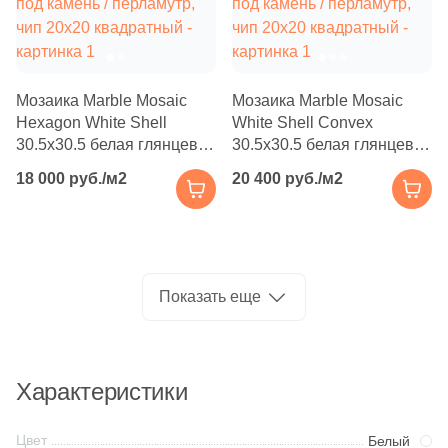
Производитель
7
Inter Gres (
)
26
Italgraniti (
)
Kerama Marazzi
390
Italon (Италон) (
)
Мозаика Marble Mosaic
Мозаика Marble Mosaic
Laparet
Hexagon White Shell
White Shell Convex
20
JNJ Mosaic (
)
30.5x30.5 белая глянцевая
30.5x30.5 белая глянцевая
под камень / перламутр,
3
под камень / перламутр,
Keraben (
)
Altacera
18 000 руб./м2
20 400 руб./м2
чип 20х20 квадратный
чип 20х20 квадратный
288
Kerama Marazzi (
)
Alma Ceramica
1
Keratile (
)
10
Kerlife (Керлайф) (
)
Delacora
Показать еще
32
Kerranova (
)
New Trend
32
LIYA Mosaic (
)
Характеристики
124
La Faenza (
)
Страна
4
La Platera (
)
Цвет
Белый
Россия