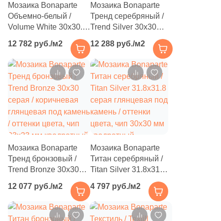
4
Tau Ceramica (
)
Мозаика Bonaparte
Мозаика Bonaparte
Объемно-белый /
Тренд серебряный /
35
Togama (
)
Volume White 30x30.3
Trend Silver 30x30
белая матовая под
серая глянцевая под
4
Undefasa (
)
12 782 руб./м2
12 288 руб./м2
мрамор, чип 48x48 мм
камень / оттенки
шестиугольник
цвета, чип 23x23 мм
354
VIDREPUR (
)
квадратный
14
VIVERE (
)
3
Vallelunga (
)
9
Varmora (
)
41
Velsaa (
)
Мозаика Bonaparte
Мозаика Bonaparte
3
Villeroy&Boch (
)
Тренд бронзовый /
Титан серебряный /
Trend Bronze 30x30
Titan Silver 31.8x31.8
82
Vitra (
)
серая / коричневая
серая глянцевая под
12 077 руб./м2
4 797 руб./м2
глянцевая под камень
камень / оттенки
5
Zodiac Ceramica (
)
/ оттенки цвета, чип
цвета, чип 30x30 мм
3
Керамогранит из Китая (
)
23x23 мм квадратный
квадратный