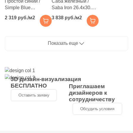
Простой синий /
Саба железный /
Simple Blue
Saba Iron 26.4x30.4
60
Геометрия (
)
32.7x32.7 голубая
черная глянцевая
2 319 руб./м2
3 838 руб./м2
1
Гранит (
)
глянцевая под
под камень / полосы,
камень, чип 20x20
чип 73x73 мм
127
Дерево (
)
мм квадратный
шестиугольник
2580
Камень (
)
Показать еще
11
Кирпич (
)
5
Классика (
)
21
Кожа (
)
3D дизайн-визуализация
БЕСПЛАТНО
Приглашаем
9
Котто (
)
дизайнеров к
Оставить заявку
сотрудничеству
5
Кракелюр (
)
Обсудить условия
67
Лофт (
)
6
Майолика (
)