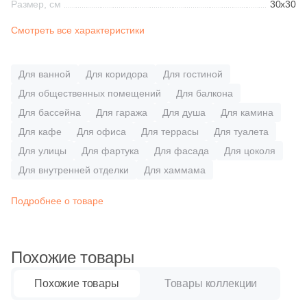
Размер, см
30x30
Синяя и голубая
84
Decor Mosaic (
)
Смотреть все характеристики
Коричневая
1
Delacora (
)
Для ванной
Для коридора
Для гостиной
1
Domino (
)
Черная
Для общественных помещений
Для балкона
2
DualGres (
)
Для бассейна
Для гаража
Для душа
Для камина
Тема (рисунок на плитке)
5
Dune (
)
Для кафе
Для офиса
Для террасы
Для туалета
Для улицы
Для фартука
Для фасада
Для цоколя
Моноколор
107
ESTIMA (
)
Для внутренней отделки
Для хаммама
2
El Molino (
)
Дерево
Подробнее о товаре
8
Eletto Ceramica (
)
Мрамор
1
Emil Ceramica (
)
Похожие товары
4
Equipe (
)
Камень
Похожие товары
Товары коллекции
20
Eurotile Ceramica (
)