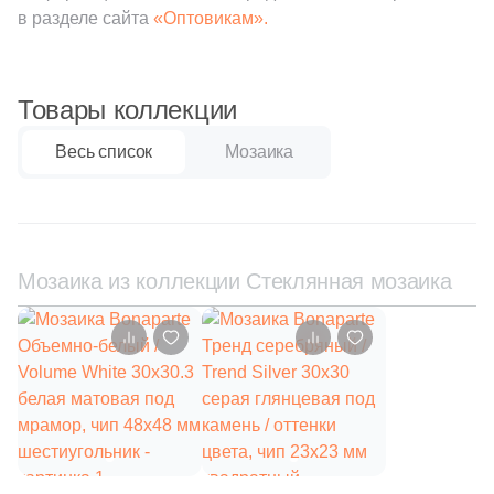
59
Q-Stones (
)
в разделе сайта
«Оптовикам».
925
ROSE MOSAIC (
)
38
Rex Ceramiche (
)
Товары коллекции
1
Roca (
)
Весь список
Мозаика
1
Rondine (
)
137
STAR MOSAIC (
)
30
Safran (
)
Мозаика из коллекции Стеклянная мозаика
1
Saloni (
)
1
Settecento (
)
19
Stone4Home (
)
1
Stynul (
)
2
TGT Ceramics (
)