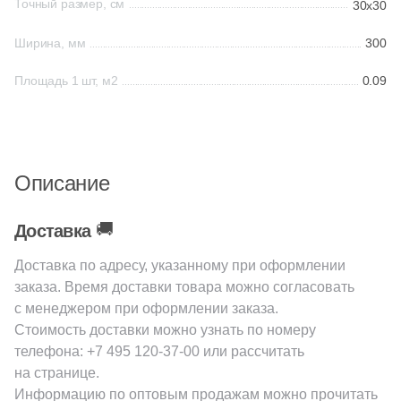
Точный размер, см
30x30
1
New Tiles (
)
Ширина, мм
300
Шестиугольная
34
Onix (
)
Площадь 1 шт, м2
0.09
135
Orro mosaic (
)
Восьмиугольная
20
Pamesa Ceramica (
)
Материал
40
Paradyz (
)
Описание
Керамическая
4
Peronda (
)
🚚
Доставка
3
Piemme Valentino (
)
Из керамогранита
Доставка по адресу, указанному при оформлении
270
Pixel mosaic (
)
заказа. Время доставки товара можно согласовать
Из белой глины
18
Porcelain Mosaic (
)
с менеджером при оформлении заказа.
Стоимость доставки можно узнать по номеру
2
Porcelanosa (
)
Из красной глины
телефона:
+7 495 120-37-00
или рассчитать
40
Prado group (
)
на странице.
Информацию по оптовым продажам можно прочитать