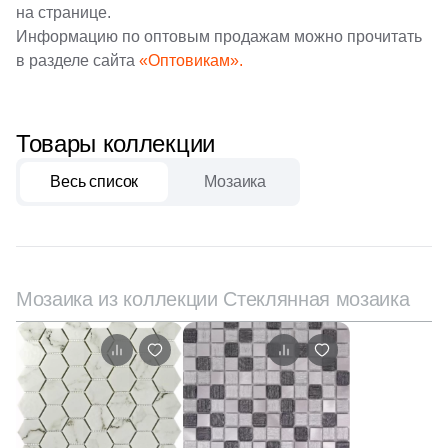
59
Q-Stones (
)
на странице.
Информацию по оптовым продажам можно прочитать
925
ROSE MOSAIC (
)
в разделе сайта
«Оптовикам».
38
Rex Ceramiche (
)
1
Roca (
)
Товары коллекции
1
Rondine (
)
Весь список
Мозаика
137
STAR MOSAIC (
)
30
Safran (
)
1
Saloni (
)
Мозаика из коллекции Стеклянная мозаика
1
Settecento (
)
19
Stone4Home (
)
1
Stynul (
)
2
TGT Ceramics (
)