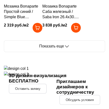
Мозаика Bonaparte
Мозаика Bonaparte
60
Геометрия (
)
Простой синий /
Саба железный /
1
Гранит (
)
Simple Blue
Saba Iron 26.4x30.4
32.7x32.7 голубая
черная глянцевая
2 319 руб./м2
3 838 руб./м2
127
Дерево (
)
глянцевая под
под камень / полосы,
камень, чип 20x20
чип 73x73 мм
2580
Камень (
)
мм квадратный
шестиугольник
11
Кирпич (
)
Показать еще
5
Классика (
)
21
Кожа (
)
9
Котто (
)
3D дизайн-визуализация
БЕСПЛАТНО
Приглашаем
5
Кракелюр (
)
дизайнеров к
Оставить заявку
67
Лофт (
)
сотрудничеству
6
Обсудить условия
Майолика (
)