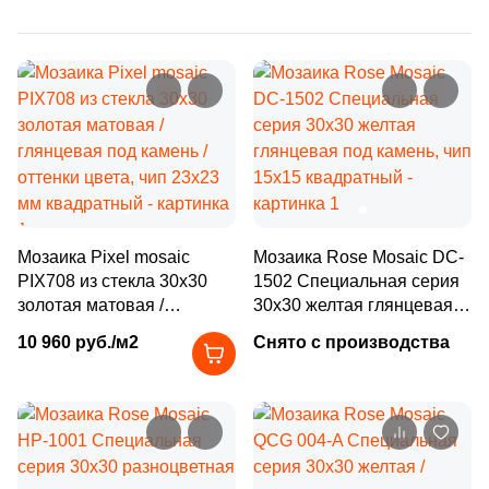
Бетон
473
Ezarri (
)
21
FK Marble (
)
Размер, см
116
Fap Ceramiche (
)
20x20
3
Global Tile (
)
9
Golden Effect (
)
20x40
6
Grespania (
)
40x80
29
HK Pearl (
)
Мозаика Pixel mosaic
Мозаика Rose Mosaic DC-
PIX708 из стекла 30x30
1502 Специальная серия
2
Halcon (
)
золотая матовая /
30x30 желтая глянцевая
30x60
глянцевая под камень /
под камень, чип 15x15
1
Harmony (
)
10 960 руб./м2
Снято с производства
оттенки цвета, чип 23x23
квадратный
60x60
мм квадратный
23
Ibero (
)
325
Imagine Lab (
)
60x120
161
Imola Ceramica (
)