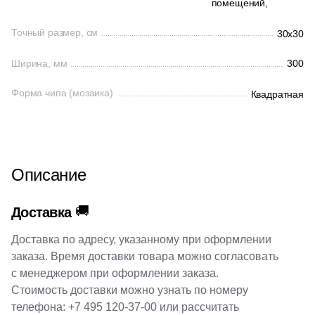
помещений,
1
New Tiles (
)
Точный размер, см
30x30
Шестиугольная
34
Onix (
)
Ширина, мм
300
135
Orro mosaic (
)
Восьмиугольная
Форма чипа (мозаика)
Квадратная
20
Pamesa Ceramica (
)
Материал
40
Paradyz (
)
Керамическая
4
Peronda (
)
Описание
3
Piemme Valentino (
)
Из керамогранита
270
Pixel mosaic (
)
🚚
Доставка
Из белой глины
18
Porcelain Mosaic (
)
Доставка по адресу, указанному при оформлении
заказа. Время доставки товара можно согласовать
2
Porcelanosa (
)
Из красной глины
с менеджером при оформлении заказа.
40
Prado group (
)
Стоимость доставки можно узнать по номеру
телефона:
+7 495 120-37-00
или рассчитать