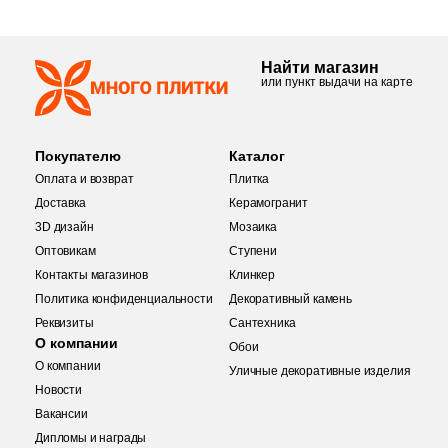
112
Металл (
)
1975
Мозаика (
)
Найти магазин
1134
Моноколор (
)
или пункт выдачи на карте
6
Морские мотивы (
)
625
Мрамор (
)
Покупателю
Каталог
Оплата и возврат
Плитка
1
Надписи (
)
Доставка
Керамогранит
3D дизайн
6
Мозаика
Обои (
)
Оптовикам
Ступени
41
Оникс (
)
Контакты магазинов
Клинкер
Политика конфиденциальности
Декоративный камень
166
Орнамент (
)
Реквизиты
Сантехника
312
Оттенки цвета (
)
О компании
Обои
Купить в 1 клик
О компании
Уличные декоративные изделия
18
Паркет (
)
Новости
Вакансии
179
Перламутр (
)
Дипломы и награды