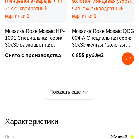
Производитель
7
Inter Gres (
)
26
Italgraniti (
)
Kerama Marazzi
390
Italon (Италон) (
)
Мозаика Rose Mosaic HP-
Мозаика Rose Mosaic QCG
Laparet
1001 Специальная серия
004-A Специальная серия
20
JNJ Mosaic (
)
30x30 разноцветная
30x30 желтая / золотая
глянцевая акварель, чип
3
глянцевая узоры, чип
Keraben (
)
Altacera
Снято с производства
6 855 руб./м2
25x25 квадратный
25x25 квадратный
288
Kerama Marazzi (
)
Alma Ceramica
1
Keratile (
)
10
Kerlife (Керлайф) (
)
Delacora
Показать еще
32
Kerranova (
)
New Trend
32
LIYA Mosaic (
)
Характеристики
124
La Faenza (
)
Страна
4
La Platera (
)
Цвет
Желтый
Россия