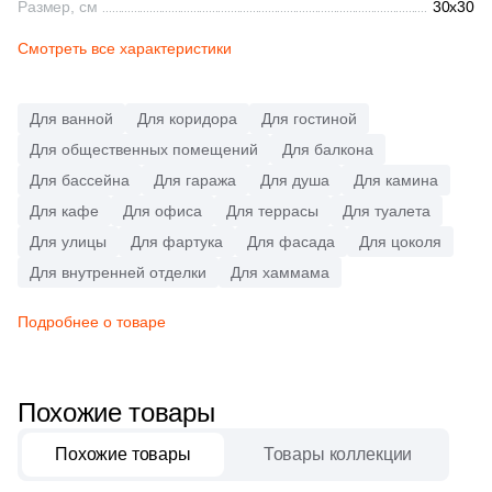
Размер, см
30x30
Синяя и голубая
84
Decor Mosaic (
)
Смотреть все характеристики
Коричневая
1
Delacora (
)
Для ванной
Для коридора
Для гостиной
1
Domino (
)
Черная
Для общественных помещений
Для балкона
2
DualGres (
)
Для бассейна
Для гаража
Для душа
Для камина
Тема (рисунок на плитке)
5
Dune (
)
Для кафе
Для офиса
Для террасы
Для туалета
Для улицы
Для фартука
Для фасада
Для цоколя
Моноколор
107
ESTIMA (
)
Для внутренней отделки
Для хаммама
2
El Molino (
)
Дерево
Подробнее о товаре
8
Eletto Ceramica (
)
Мрамор
1
Emil Ceramica (
)
Похожие товары
4
Equipe (
)
Камень
Похожие товары
Товары коллекции
20
Eurotile Ceramica (
)