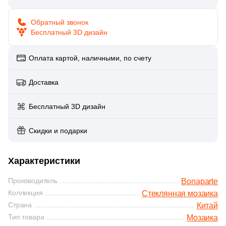
Глазурованная глянцевая
158
Caramelle Mosaic (
)
Обратный звонок
Бесплатный 3D дизайн
Глазурованная матовая
1
Casalgrande Padana (
)
6
Ce.Si. (
)
Оплата картой, наличными, по счету
Лаппатированная
1
Ceracasa (
)
Доставка
Полированная
9
Ceramiche Brennero (
)
Бесплатный 3D дизайн
2
Ceramika Konskie (
)
Цвет
15
Cerdomus (
)
Скидки и подарки
Белая
1
Codicer (
)
Характеристики
92
Coliseum (
)
Бежевая
Производитель
Bonaparte
1
Crystal Mosaic (
)
Коллекция
Стеклянная мозаика
Серая
Страна
Китай
128
DAO (
)
Тип товара
Мозаика
1
DEL CONCA (
)