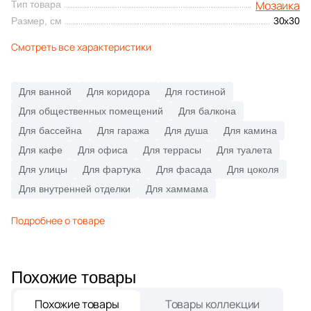
Мозаика
Тип товара
Синяя и голубая
Размер, см
30x30
84
Decor Mosaic (
)
Коричневая
Смотреть все характеристики
1
Delacora (
)
1
Domino (
)
Черная
Для ванной
Для коридора
Для гостиной
2
DualGres (
)
Для общественных помещений
Для балкона
Тема (рисунок на плитке)
5
Dune (
)
Для бассейна
Для гаража
Для душа
Для камина
Для кафе
Для офиса
Для террасы
Для туалета
107
ESTIMA (
)
Моноколор
Для улицы
Для фартука
Для фасада
Для цоколя
2
El Molino (
)
Для внутренней отделки
Для хаммама
Дерево
8
Eletto Ceramica (
)
Подробнее о товаре
1
Emil Ceramica (
)
Мрамор
4
Equipe (
)
Похожие товары
Камень
20
Eurotile Ceramica (
)
Похожие товары
Товары коллекции