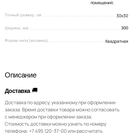
помещений,
1
New Tiles (
)
Точный размер, см
Шестиугольная
30x30
34
Onix (
)
Ширина, мм
300
135
Orro mosaic (
)
Восьмиугольная
Форма чипа (мозаика)
Квадратная
20
Pamesa Ceramica (
)
Материал
40
Paradyz (
)
Керамическая
4
Peronda (
)
Описание
3
Piemme Valentino (
)
Из керамогранита
270
Pixel mosaic (
)
🚚
Доставка
Из белой глины
18
Porcelain Mosaic (
)
Доставка по адресу, указанному при оформлении
заказа. Время доставки товара можно согласовать
2
Porcelanosa (
)
Из красной глины
с менеджером при оформлении заказа.
40
Prado group (
)
Стоимость доставки можно узнать по номеру
телефона:
+7 495 120-37-00
или рассчитать