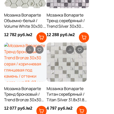
4
Tau Ceramica (
)
35
Togama (
)
Мозаика Bonaparte
Мозаика Bonaparte
Объемно-белый /
Тренд серебряный /
4
Undefasa (
)
Volume White 30x30.3
Trend Silver 30x30
354
VIDREPUR (
)
белая матовая под
серая глянцевая под
12 782 руб./м2
12 288 руб./м2
мрамор, чип 48x48 мм
камень / оттенки
14
VIVERE (
)
шестиугольник
цвета, чип 23x23 мм
квадратный
3
Vallelunga (
)
9
Varmora (
)
41
Velsaa (
)
3
Villeroy&Boch (
)
Мозаика Bonaparte
Мозаика Bonaparte
82
Vitra (
)
Тренд бронзовый /
Титан серебряный /
5
Zodiac Ceramica (
)
Trend Bronze 30x30
Titan Silver 31.8x31.8
серая / коричневая
серая глянцевая
3
12 077 руб./м2
4 797 руб./м2
Керамогранит из Китая (
)
глянцевая под
под камень / оттенки