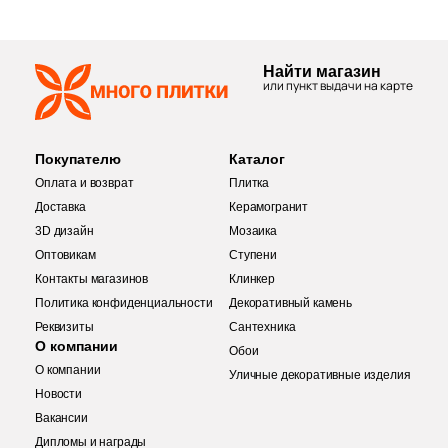
112
Металл (
)
1975
Мозаика (
)
Найти магазин
1134
Моноколор (
)
или пункт выдачи на карте
6
Морские мотивы (
)
625
Мрамор (
)
Покупателю
Каталог
Оплата и возврат
Плитка
1
Надписи (
)
Доставка
Керамогранит
6
Обои (
)
3D дизайн
Мозаика
Оптовикам
Ступени
41
Оникс (
)
Контакты магазинов
Клинкер
166
Орнамент (
)
Политика конфиденциальности
Декоративный камень
Реквизиты
Сантехника
312
Оттенки цвета (
)
О компании
Обои
Купить в 1 клик
О компании
Уличные декоративные изделия
18
Паркет (
)
Новости
179
Перламутр (
)
Вакансии
Дипломы и награды