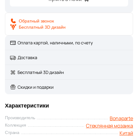
Глазурованная глянцевая
158
Caramelle Mosaic (
)
1
Глазурованная матовая
Casalgrande Padana (
)
Обратный звонок
Бесплатный 3D дизайн
6
Ce.Si. (
)
Лаппатированная
Оплата картой, наличными, по счету
1
Ceracasa (
)
9
Полированная
Ceramiche Brennero (
)
Доставка
2
Ceramika Konskie (
)
Бесплатный 3D дизайн
Цвет
15
Cerdomus (
)
Скидки и подарки
Белая
1
Codicer (
)
92
Coliseum (
)
Бежевая
Характеристики
1
Crystal Mosaic (
)
Bonaparte
Производитель
Серая
Стеклянная мозаика
Коллекция
128
DAO (
)
Китай
Страна
1
DEL CONCA (
)