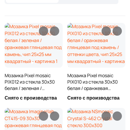
473
Ezarri (
)
Бетон
21
FK Marble (
)
Размер, см
116
Fap Ceramiche (
)
20x20
3
Global Tile (
)
9
Golden Effect (
)
20x40
6
Grespania (
)
40x80
29
HK Pearl (
)
Мозаика Pixel mosaic
Мозаика Pixel mosaic
2
Halcon (
)
PIX012 из стекла 30x30
PIX010 из стекла 30x30
30x60
белая / зеленая /
белая / оранжевая
1
Harmony (
)
оранжевая глянцевая под
глянцевая под камень /
Снято с производства
Снято с производства
60x60
камень, чип 25x25 мм
оттенки цвета, чип 25x25
23
Ibero (
)
квадратный
мм квадратный
325
Imagine Lab (
)
60x120
161
Imola Ceramica (
)