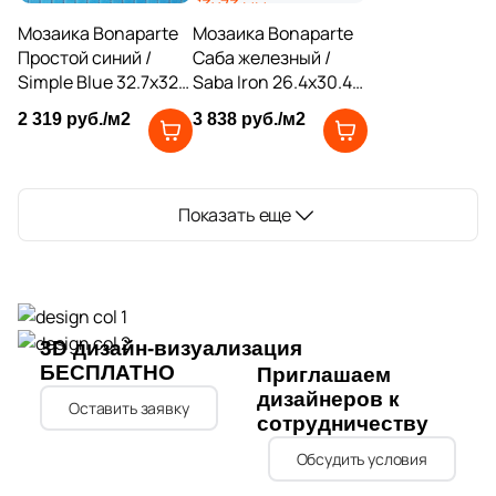
Мозаика Bonaparte
Мозаика Bonaparte
60
Геометрия (
)
Простой синий /
Саба железный /
1
Гранит (
)
Simple Blue 32.7x32.7
Saba Iron 26.4x30.4
голубая глянцевая
черная глянцевая
127
Дерево (
)
2 319 руб./м2
3 838 руб./м2
под камень, чип
под камень / полосы,
20x20 мм
чип 73x73 мм
2580
Камень (
)
квадратный
шестиугольник
11
Кирпич (
)
Показать еще
5
Классика (
)
21
Кожа (
)
9
Котто (
)
3D дизайн-визуализация
5
Кракелюр (
)
БЕСПЛАТНО
Приглашаем
дизайнеров к
Оставить заявку
67
Лофт (
)
сотрудничеству
6
Майолика (
)
Обсудить условия