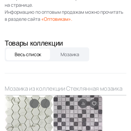
59
Q-Stones (
)
на странице.
925
ROSE MOSAIC (
)
Информацию по оптовым продажам можно прочитать
в разделе сайта
«Оптовикам».
38
Rex Ceramiche (
)
1
Roca (
)
Товары коллекции
1
Rondine (
)
Весь список
Мозаика
137
STAR MOSAIC (
)
30
Safran (
)
1
Saloni (
)
Мозаика из коллекции Стеклянная мозаика
1
Settecento (
)
19
Stone4Home (
)
1
Stynul (
)
2
TGT Ceramics (
)