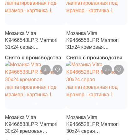
66
Полосы (
)
6
Пэчворк (
)
4
Растительность (
)
Мозаика Vitra
Мозаика Vitra
6
Сланец (
)
K9466548LPR Marmori
K9466558LPR Marmori
31x24 серая
31x24 кремовая
8
Стекло (
)
лаппатированная под
лаппатированная под
Снято с производства
Снято с производства
мрамор
мрамор
23
Терраццо (
)
9
Ткань (
)
68
Травертин (
)
50
Узоры (
)
16
Флористика (
)
Мозаика Vitra
Мозаика Vitra
104
Цемент (
)
K9466538LPR Marmori
K9466528LPR Marmori
30x24 кремовая
30x24 серая
7
Штукатурка (
)
лаппатированная под
лаппатированная под