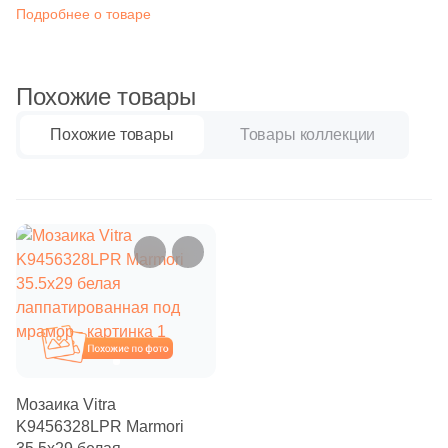
Синяя и голубая
Подробнее о товаре
84
Decor Mosaic (
)
Коричневая
1
Delacora (
)
Похожие товары
1
Domino (
)
Черная
Похожие товары
Товары коллекции
2
DualGres (
)
Тема (рисунок на плитке)
5
Dune (
)
Моноколор
107
ESTIMA (
)
2
El Molino (
)
Дерево
8
Eletto Ceramica (
)
Мрамор
1
Emil Ceramica (
)
Похожие
4
Equipe (
)
Камень
Мозаика Vitra
20
Eurotile Ceramica (
)
K9456328LPR Marmori