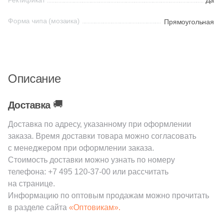
Ректификат
Да
145
Laparet (
)
Форма чипа (мозаика)
Прямоугольная
Китай
38
Leonardo (
)
208
Living Ceramics (
)
Индия
7
L’Antic Colonial (
)
Описание
Испания
2
MEI (
)
🚚
Доставка
240
Marble Mosaic (
)
Италия
Доставка по адресу, указанному при оформлении
10
Marmocer (
)
заказа. Время доставки товара можно согласовать
Форма
8
Meissen Keramik (
)
с менеджером при оформлении заказа.
Стоимость доставки можно узнать по номеру
512
Mir Mosaic (
)
Квадратная
телефона:
+7 495 120-37-00
или рассчитать
554
NSmosaic (
)
на странице.
Прямоугольная
Информацию по оптовым продажам можно прочитать
2
Navarti (
)
в разделе сайта
«Оптовикам».
8
Neodom (
)
Формы шеврон