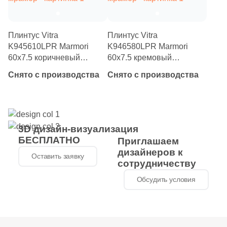
1
22.7x29.9 (
)
4
22x37 (
)
Плинтус Vitra
Плинтус Vitra
K945610LPR Marmori
K946580LPR Marmori
2
22.2x26.8 (
)
60x7.5 коричневый
60x7.5 кремовый
лаппатированный под
лаппатированный под
5
22.3x29.8 (
)
Снято с производства
Снято с производства
мрамор
мрамор
7
22.5x32.5 (
)
6
22.8x27.1 (
)
3D дизайн-визуализация
12
22.8x27.8 (
)
БЕСПЛАТНО
Приглашаем
4
22.5x22.5 (
)
дизайнеров к
Оставить заявку
сотрудничеству
1
23.7x35.8 (
)
Обсудить условия
1
23.5x56 (
)
1
23.6x56 (
)
4
23.3x40.3 (
)