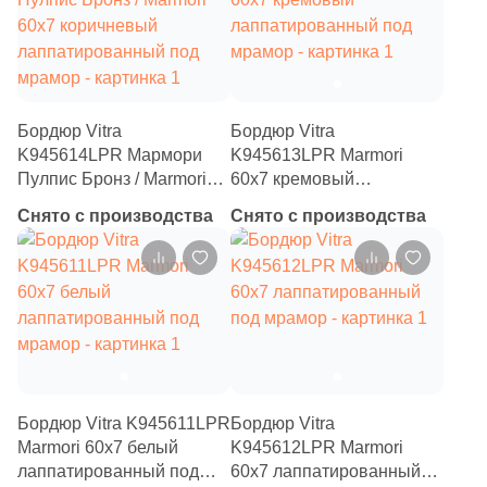
1
Волнистая (
)
60
Геометрия (
)
1
Гранит (
)
Бордюр Vitra
Бордюр Vitra
K945614LPR Мармори
K945613LPR Marmori
127
Дерево (
)
Пулпис Бронз / Marmori
60x7 кремовый
2580
Камень (
)
60x7 коричневый
лаппатированный под
Снято с производства
Снято с производства
лаппатированный под
мрамор
11
Кирпич (
)
мрамор
5
Классика (
)
21
Кожа (
)
9
Котто (
)
5
Кракелюр (
)
Бордюр Vitra K945611LPR
Бордюр Vitra
67
Лофт (
)
Marmori 60x7 белый
K945612LPR Marmori
лаппатированный под
60x7 лаппатированный