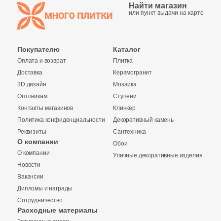
Найти магазин
или пункт выдачи на карте
5
23x23 (
)
3
24.6х28 (
)
Покупателю
Каталог
4
24x41.6 (
)
Оплата и возврат
Плитка
5
24.8x29.8 (
)
Доставка
Керамогранит
3D дизайн
Мозаика
1
24x60 (
)
Оптовикам
Ступени
Контакты магазинов
Клинкер
1
24.5x25.5 (
)
Политика конфиденциальности
Декоративный камень
1
24.5x24.5 (
)
Реквизиты
Сантехника
О компании
Обои
1
24.5x28.5 (
)
О компании
Уличные декоративные изделия
Купить в 1 клик
Новости
2
24x30 (
)
Вакансии
1
24.5x28 (
)
Дипломы и награды
Сотрудничество
7
25.6х29.5 (
)
Заявка на бесплатный 3D дизайн
Расходные материалы
Количество