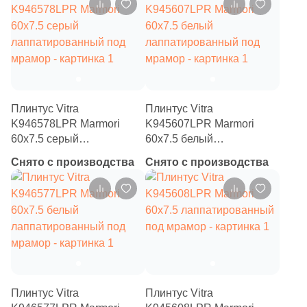
2
15x45 (
)
2
17.7x53.3 (
)
4
17.5x46.3 (
)
1
17.5x32.7 (
)
Плинтус Vitra
Плинтус Vitra
2
18x31.4 (
)
K946578LPR Marmori
K945607LPR Marmori
3
18.5x18.5 (
)
60x7.5 серый
60x7.5 белый
лаппатированный под
лаппатированный под
Снято с производства
1
Снято с производства
18.49x18.49 (
)
мрамор
мрамор
6
19.5x30 (
)
22
19x120 (
)
5
19.2x46.3 (
)
4
19x160 (
)
4
20.5x23.8 (
)
Плинтус Vitra
Плинтус Vitra