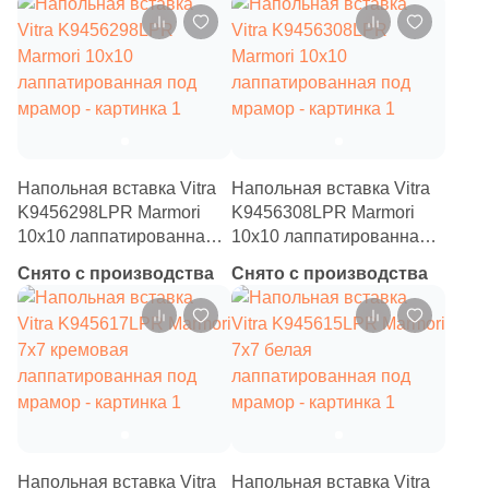
1
60x120 (
)
14
60x60 (
)
1
80x80 (
)
7
120x120 (
)
Напольная вставка Vitra
Напольная вставка Vitra
2
2.5x2.5 (
)
K9456298LPR Marmori
K9456308LPR Marmori
10x10 лаппатированная
10x10 лаппатированная
32
3х5 (
)
под мрамор
под мрамор
Снято с производства
Снято с производства
2
5х25 (
)
3
6x5,2 (
)
5
7.2x7.2 (
)
1
7.4x14.8 (
)
12
7.5x7.5 (
)
Напольная вставка Vitra
Напольная вставка Vitra