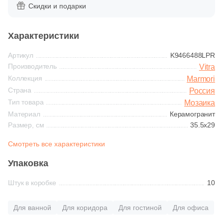
Глазурованная глянцевая
Скидки и подарки
158
Caramelle Mosaic (
)
Глазурованная матовая
1
Casalgrande Padana (
)
Характеристики
6
Ce.Si. (
)
Артикул
K9466488LPR
Лаппатированная
Производитель
Vitra
1
Ceracasa (
)
Коллекция
Marmori
Полированная
9
Ceramiche Brennero (
)
Страна
Россия
Тип товара
Мозаика
2
Ceramika Konskie (
)
Материал
Керамогранит
Цвет
Размер, см
35.5x29
15
Cerdomus (
)
Белая
Смотреть все характеристики
1
Codicer (
)
Упаковка
92
Coliseum (
)
Бежевая
Штук в коробке
10
1
Crystal Mosaic (
)
Серая
128
DAO (
)
Для ванной
Для коридора
Для гостиной
Для офиса
1
DEL CONCA (
)