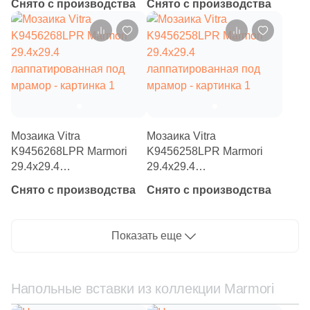
Снято с производства
Снято с производства
мрамор
мрамор
Размер, см
6
35.5x29 (
)
8
15x15 (
)
1
20x30 (
)
15
20x20 (
)
Мозаика Vitra
Мозаика Vitra
4
20x60 (
)
K9456268LPR Marmori
K9456258LPR Marmori
29.4x29.4
29.4x29.4
10
25x25 (
)
лаппатированная под
лаппатированная под
Снято с производства
Снято с производства
мрамор
мрамор
2549
30x30 (
)
27
30x60 (
)
Показать еще
7
40x40 (
)
7
45x45 (
)
Напольные вставки из коллекции Marmori
2
50x50 (
)