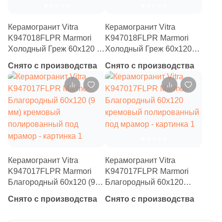
4
Tau Ceramica (
)
35
Togama (
)
Керамогранит Vitra
Керамогранит Vitra
K947018FLPR Marmori
K947018FLPR Marmori
4
Undefasa (
)
Холодный Греж 60x120 (9
Холодный Греж 60x120
мм) серый полированный
серый полированный под
354
VIDREPUR (
)
Снято с производства
Снято с производства
под мрамор
мрамор
14
VIVERE (
)
3
Vallelunga (
)
9
Varmora (
)
41
Velsaa (
)
3
Villeroy&Boch (
)
Керамогранит Vitra
Керамогранит Vitra
K947017FLPR Marmori
K947017FLPR Marmori
82
Vitra (
)
Благородный 60x120 (9
Благородный 60x120
5
Zodiac Ceramica (
)
мм) кремовый
кремовый полированный
Снято с производства
Снято с производства
полированный под
под мрамор
3
Керамогранит из Китая (
)
мрамор