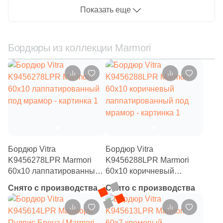
6
Нефрит Керамика (
)
Показать еще
71
Роскошная мозаика (
)
31
ТОНОМОЗАИК ООО (
)
Бордюры из коллекции Marmori
Тема
625
Мрамор (
)
17
3D мозаика (
)
28
3D узор (
)
6
Абстракция (
)
Бордюр Vitra
Бордюр Vitra
K9456278LPR Marmori
K9456288LPR Marmori
369
Авантюрин (
)
60x10 лаппатированный
60x10 коричневый
4
Агат (
)
под мрамор
лаппатированный под
Снято с производства
Снято с производства
мрамор
1
Акварель (
)
341
Бетон (
)