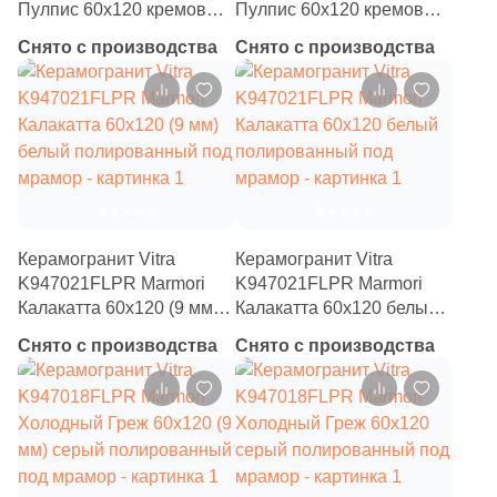
59
Q-Stones (
)
Пулпис 60x120 кремовый
Пулпис 60x120 кремовый
/ коричневый
полированный под
925
ROSE MOSAIC (
)
Снято с производства
Снято с производства
полированный под
мрамор
мрамор
38
Rex Ceramiche (
)
1
Roca (
)
1
Rondine (
)
137
STAR MOSAIC (
)
30
Safran (
)
Керамогранит Vitra
Керамогранит Vitra
K947021FLPR Marmori
K947021FLPR Marmori
1
Saloni (
)
Калакатта 60x120 (9 мм)
Калакатта 60x120 белый
белый полированный под
полированный под
1
Settecento (
)
Снято с производства
Снято с производства
мрамор
мрамор
19
Stone4Home (
)
1
Stynul (
)
2
TGT Ceramics (
)