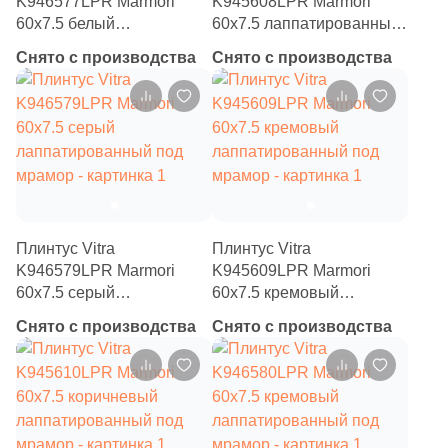
K946577LPR Marmori
K945608LPR Marmori
6
20x34.6 (
)
60x7.5 белый
60x7.5 лаппатированный
лаппатированный под
под мрамор
5
20.5x41.3 (
)
Снято с производства
Снято с производства
мрамор
2
20.5х22.7 (
)
1
20.2x32.9 (
)
2
20.4x23.8 (
)
1
20x120 (
)
3
20.6x23.7 (
)
Плинтус Vitra
Плинтус Vitra
K946579LPR Marmori
K945609LPR Marmori
5
20x50 (
)
60x7.5 серый
60x7.5 кремовый
лаппатированный под
лаппатированный под
4
21x28.5 (
)
Снято с производства
Снято с производства
мрамор
мрамор
1
21.4x31 (
)
1
21.9x25.5 (
)
4
22.35x25.81 (
)