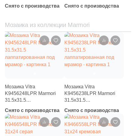
6
Майолика (
)
мрамор
под мрамор
Снято с производства
Снято с производства
112
Металл (
)
1975
Мозаика (
)
Мозаика из коллекции Marmori
1134
Моноколор (
)
6
Морские мотивы (
)
1
Надписи (
)
6
Обои (
)
41
Оникс (
)
Мозаика Vitra
Мозаика Vitra
166
Орнамент (
)
K9456248LPR Marmori
K9456238LPR Marmori
31.5x31.5
31.5x31.5
312
Оттенки цвета (
)
лаппатированная под
лаппатированная под
Снято с производства
Снято с производства
мрамор
мрамор
18
Паркет (
)
179
Перламутр (
)