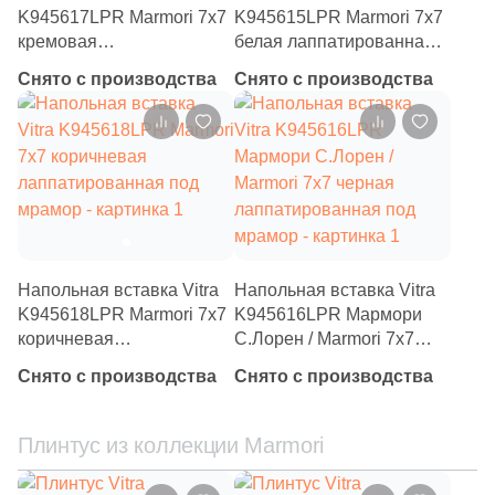
4
7.2x29.3 (
)
K945617LPR Marmori 7x7
K945615LPR Marmori 7x7
кремовая
белая лаппатированная
5
9.8x9.8 (
)
лаппатированная под
под мрамор
Снято с производства
Снято с производства
4
10.1x11.6 (
)
мрамор
4
10x10 (
)
1
10x30 (
)
18
10x20 (
)
10
12x27 (
)
Напольная вставка Vitra
Напольная вставка Vitra
3
12.4x39.3 (
)
K945618LPR Marmori 7x7
K945616LPR Мармори
1
13x26 (
)
коричневая
С.Лорен / Marmori 7x7
лаппатированная под
черная лаппатированная
Снято с производства
Снято с производства
8
15x60 (
)
мрамор
под мрамор
2
15x30.5 (
)
Плинтус из коллекции Marmori
7
15x7.5 (
)