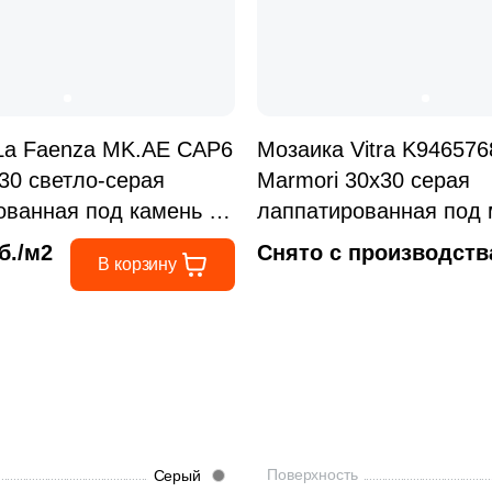
La Faenza MK.AE CAP6
Мозаика Vitra K94657
30 светло-серая
Marmori 30x30 серая
ованная под камень /
лаппатированная под
чип квадратный
б./м2
Снято с производств
В корзину
Поверхность
Серый