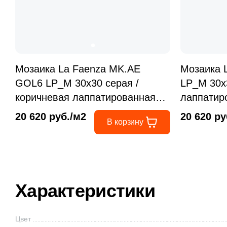
Мозаика La Faenza MK.AE
Мозаика 
GOL6 LP_M 30x30 серая /
LP_M 30x
коричневая лаппатированная
лаппатир
под камень / мрамор, чип
мрамор, 
20 620 руб./м2
20 620 ру
В корзину
квадратный
Характеристики
Цвет