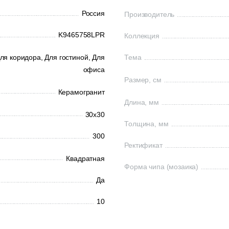
Россия
Производитель
K9465758LPR
Коллекция
ля коридора,
Для гостиной,
Для
Тема
офиса
Размер, см
Керамогранит
Длина, мм
30x30
Толщина, мм
300
Ректификат
Квадратная
Форма чипа (мозаика)
Да
10