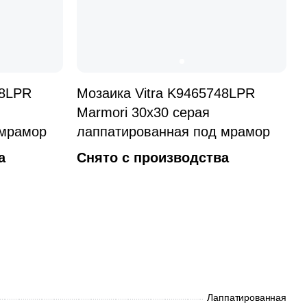
Общая стоимость
68LPR
Мозаика Vitra K9465748LPR
Marmori 30x30 серая
Минимальная сумма заказа
 мрамор
лаппатированная под мрамор
а
Снято с производства
Лаппатированная