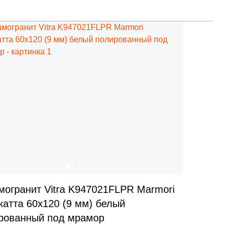
Ваше имя
Телефон
E-mail
Комментарий
могранит Vitra K947021FLPR Marmori
катта 60x120 (9 мм) белый
рованный под мрамор