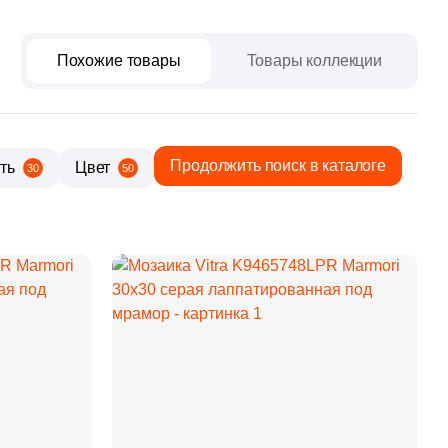
paret
Италия
Китай
Похожие товары
Товары коллекции
Россия
Продолжить поиск в каталоге
ть
Цвет
30
50