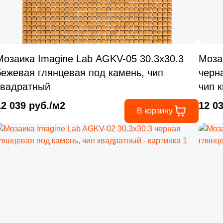
Мозаика Imagine Lab AGKV-05 30.3x30.3
Моза
бежевая глянцевая под камень, чип
черн
квадратный
чип 
12 039 руб./м2
12 0
В корзину