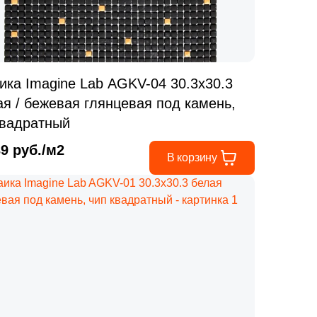
Ваше имя
ика Imagine Lab AGKV-04 30.3x30.3
Телефон
ая / бежевая глянцевая под камень,
квадратный
39 руб./м2
В корзину
E-mail
Комментарий