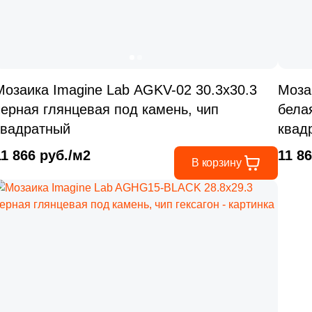
Мозаика Imagine Lab AGKV-02 30.3x30.3
Моза
черная глянцевая под камень, чип
бела
квадратный
квад
11 866 руб./м2
11 8
В корзину