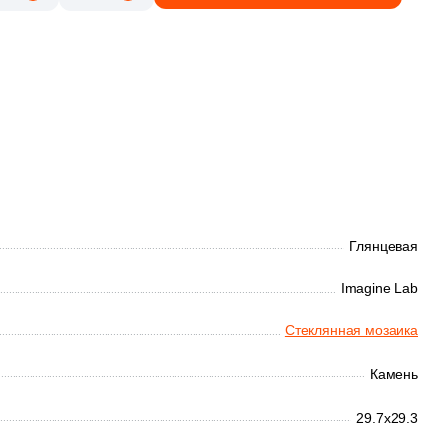
8 570 руб.
Общая стоимость
Минимальная сумма заказа
Глянцевая
Imagine Lab
Стеклянная мозаика
Камень
29.7x29.3