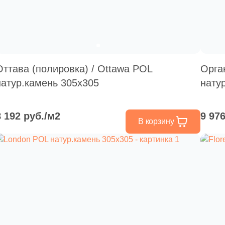
Оттава (полировка) / Ottawa POL
Орга
натур.камень 305х305
нату
8 192 руб./м2
9 97
В корзину