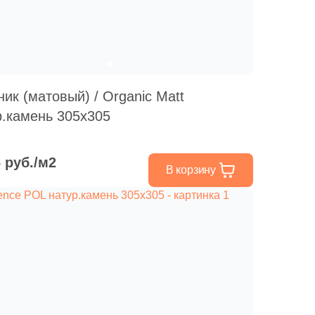
ник (матовый) / Organic Matt
р.камень 305х305
6 руб./м2
В корзину