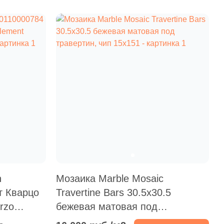
11 965 руб.
Общая стоимость
Минимальная сумма заказа
n
Мозаика Marble Mosaic
т Кварцо
Travertine Bars 30.5x30.5
rzo
бежевая матовая под
травертин, чип 15x151