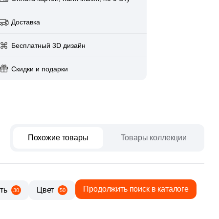
paret
Италия
Китай
Доставка
Россия
Бесплатный 3D дизайн
Скидки и подарки
Похожие товары
Товары коллекции
Продолжить поиск в каталоге
ть
Цвет
30
50