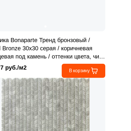
ика Bonaparte Тренд бронзовый /
d Bronze 30x30 серая / коричневая
цевая под камень / оттенки цвета, чип
3 мм квадратный
77 руб./м2
В корзину