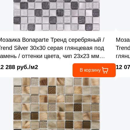
Мозаика Bonaparte Тренд серебряный /
Моза
Trend Silver 30x30 серая глянцевая под
Tren
камень / оттенки цвета, чип 23x23 мм
глян
квадратный
23x2
12 288 руб./м2
12 0
В корзину