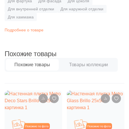
Для фартука
Для фасада
Для цоколя
Синяя и голубая
Для внутренней отделки
Для наружной отделки
4
Azulejo Espanol (
)
Для хаммама
Коричневая
5
Azulejos Alcor (
)
Подробнее о товаре
97
Azulejos Benadresa (
)
Черная
36
Azulev (
)
Похожие товары
Тема (рисунок на плитке)
5
Azuliber (
)
Похожие товары
Товары коллекции
Моноколор
9
BELMAR (
)
121
Baldocer (
)
Дерево
1
Bella Vista (
)
Мрамор
10
Bestile (
)
35
CIR Ceramiche (
)
Камень
13
CONCEPT GT (
)
Похожие
Похожие