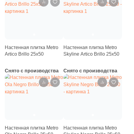
18
Gardenia Orchidea (
)
37
Geotiles (
)
4
Glazurker (
)
240
Global Tile (
)
Настенная плитка Metro
Настенная плитка Metro
7
Goetan Ceramica (
)
Artico Brillo 25х50
Skyline Artico Brillo 25х50
7
Golden State (
)
Снято с производства
2
Снято с производства
Goldencer (
)
225
Gracia Ceramica (
)
48
Gravita (
)
6
Gres De Aragon (
)
46
Grespania (
)
2
Guandong BODE Fine Building Material Co.,LTD (
)
Настенная плитка Metro
Настенная плитка Metro