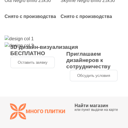
Ola Negro Brillo 25х50
Skyline Negro Brillo 25х50
2
Halcon (
)
40
Harmony (
)
Снято с производства
Снято с производства
16
Heralgi (
)
6
ITT Ceramica (
)
3D дизайн-визуализация
127
Ibero (
)
БЕСПЛАТНО
Приглашаем
3
Idalgo (Керамика Будущего) (
)
дизайнеров к
Оставить заявку
сотрудничеству
44
Imola Ceramica (
)
Обсудить условия
2
Inter Gres (
)
89
Italgraniti (
)
150
Italon (Италон) (
)
Найти магазин
или пункт выдачи на карте
6
Keope (
)
133
Keraben (
)