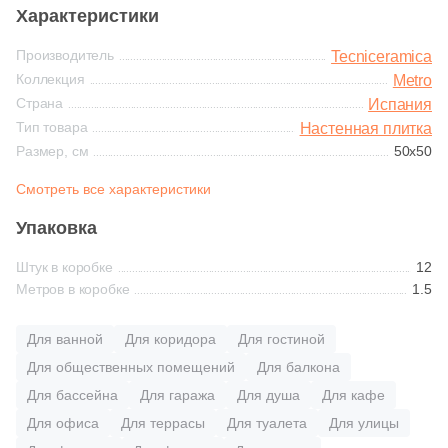
Глазурованная глянцевая
Характеристики
60
Aparici (
)
Производитель
Tecniceramica
Глазурованная матовая
14
Arcana Ceramica (
)
Коллекция
Metro
Страна
106
Испания
Argenta (
)
Лаппатированная
Тип товара
Настенная плитка
43
Ariostea (
)
Размер, см
50x50
Полированная
3
Art Ceramic (
)
Смотреть все характеристики
30
Artcer (
)
Упаковка
Цвет
9
Ascot Ceramiche (
)
Штук в коробке
12
Белая
Метров в коробке
1.5
4
Atlantic Tiles (
)
303
Atlas Concorde (Italy) (
)
Для ванной
Для коридора
Для гостиной
Бежевая
Для общественных помещений
Для балкона
112
Ava La Fabbrica (
)
Для бассейна
Для гаража
Для душа
Для кафе
Серая
327
Azori (
)
Для офиса
Для террасы
Для туалета
Для улицы
45
Azteca (
)