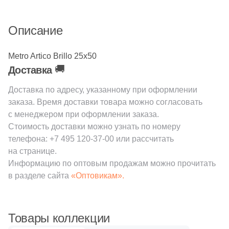
68
EM-TILE (
)
Шестиугольная
Описание
22
Ecoceramic (
)
6
Edilcuoghi Edilgres (
)
Восьмиугольная
Metro Artico Brillo 25х50
🚚
Доставка
149
Edimax Ceramiche Astor (
)
Материал
Доставка по адресу, указанному при оформлении
8
Ekos Klinker (
)
заказа. Время доставки товара можно согласовать
Керамическая
79
El Molino (
)
с менеджером при оформлении заказа.
Стоимость доставки можно узнать по номеру
139
Eletto Ceramica (
)
Из керамогранита
телефона:
+7 495 120-37-00
или рассчитать
на странице.
18
Elios Ceramica (
)
Информацию по оптовым продажам можно прочитать
Из белой глины
110
Emigres (
)
в разделе сайта
«Оптовикам».
1087
Equipe (
)
Из красной глины
18
Ermes Aurelia (
)
Товары коллекции