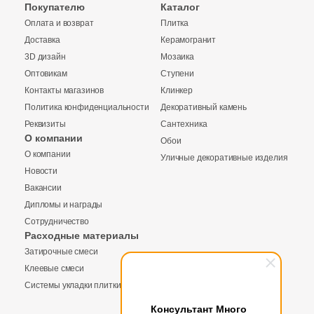
Покупателю
Каталог
1284
Kerama Marazzi (
)
Оплата и возврат
Плитка
Доставка
Керамогранит
2
Keramex (
)
3D дизайн
Мозаика
5
Keramika Modus (
)
Оптовикам
Ступени
Контакты магазинов
Клинкер
16
Keratile (
)
Политика конфиденциальности
Декоративный камень
105
Kerlife (Керлайф) (
)
Реквизиты
Сантехника
О компании
Обои
Купить в 1 клик
11
Keros Ceramica (
)
О компании
Уличные декоративные изделия
Новости
118
LASSELSBERGER CERAMICS (
)
Вакансии
14
La Diva (
)
Дипломы и награды
Количество
Сотрудничество
Заявка на бесплатный 3D дизайн
3
La Faenza (
)
Расходные материалы
Затирочные смеси
Запрос аналогов
Обратная связь
8
La Fenice (
)
Клеевые смеси
61
La Platera (
)
Системы укладки плитки
2
м
шт
упак
Ваше имя
Консультант Много
4
LandDecor (
)