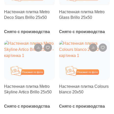
Бетон
24
Carmen (
)
9
Cas Ceramica (
)
Настенная плитка Metro
Настенная плитка Metro
Deco Stars Brillo 25х50
Glass Brillo 25х50
Размер, см
8
Ceracasa (
)
20x20
615
Ceramica Fioranese (
)
Снято с производства
Снято с производства
14
Ceramiche Brennero (
)
20x40
12
Ceramiche Grazia (
)
40x80
37
Ceramika Konskie (
)
12
Ceramique Imperiale (
)
Похожие
Похожие
30x60
1
Ceranosa (
)
60x60
Настенная плитка Metro
Настенная плитка Colours
43
Cercom (
)
Skyline Artico Brillo 25х50
blanco 20х50
2
Cerpa (
)
60x120
Снято с производства
Снято с производства
10
Cerrad (
)