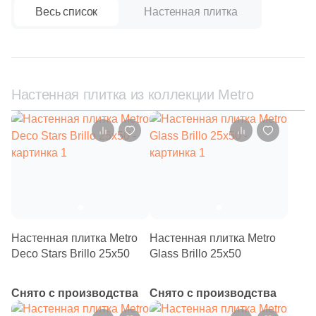
32
EspinasCeram (
)
Весь список
Настенная плитка
20
Estudio Ceramico (
)
41
Etile (
)
282
Eurotile Ceramica (
)
Настенная плитка из коллекции Metro
38
Evolution Ceramic (
)
22
FMAX (
)
69
Fabresa (
)
3
Fanal (
)
269
Fap Ceramiche (
)
Настенная плитка Metro
Настенная плитка Metro
29
Fondovalle (
)
Deco Stars Brillo 25х50
Glass Brillo 25х50
8
Gala (
)
Снято с производства
Снято с производства
3
Gambini (
)