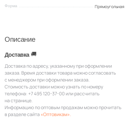
Производитель
Форма
Прямоугольная
Kerama Marazzi
Laparet
Описание
Altacera
🚚
Доставка
Alma Ceramica
Доставка по адресу, указанному при оформлении
заказа. Время доставки товара можно согласовать
с менеджером при оформлении заказа.
Delacora
Стоимость доставки можно узнать по номеру
телефона:
+7 495 120-37-00
или рассчитать
New Trend
на странице.
Информацию по оптовым продажам можно прочитать
в разделе сайта
«Оптовикам».
Страна
Россия