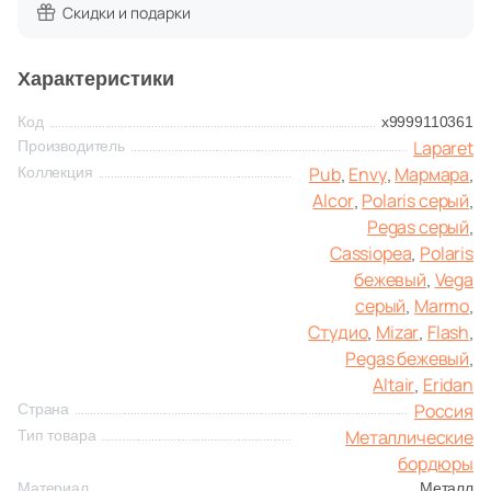
4
2.2x120 (
)
Глазурованная глянцевая
Скидки и подарки
1
40x2.9 (
)
Глазурованная матовая
Характеристики
1
40x1.6 (
)
Код
х9999110361
2
50.5x2 (
)
Лаппатированная
Laparet
Производитель
4
50.5x1.2 (
)
Pub
Envy
Мармара
Коллекция
,
,
,
Полированная
Alcor
Polaris серый
,
,
1
50.5x2.2 (
)
Pegas серый
,
1
Cassiopea
Polaris
60x1.6 (
)
,
Цвет
бежевый
Vega
,
1
60x2.9 (
)
серый
Marmo
,
,
Белая
Студио
Mizar
Flash
2
,
,
,
63x1.2 (
)
Pegas бежевый
,
Бежевая
1
63x2 (
)
Altair
Eridan
,
Россия
Страна
Поверхность
Металлические
Тип товара
Серая
бордюры
26
Матовая (
)
Материал
Металл