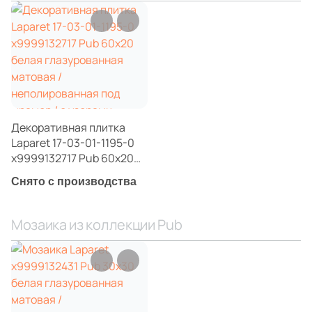
Декоративная плитка
Laparet 17-03-01-1195-0
х9999132717 Pub 60x20
белая глазурованная
Снято с производства
матовая /
неполированная под
мрамор / с узорами
Мозаика из коллекции Pub