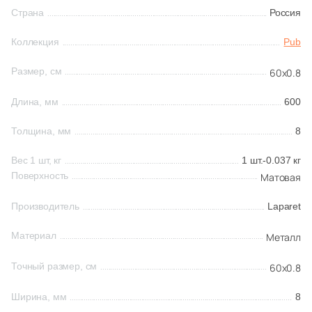
Бетон
Страна
Россия
Коллекция
Pub
Размер, см
Размер, см
60x0.8
20x20
Длина, мм
600
20x40
Толщина, мм
8
40x80
Вес 1 шт, кг
1 шт.-0.037 кг
Поверхность
Матовая
30x60
Производитель
Laparet
Материал
60x60
Металл
Точный размер, см
60x0.8
60x120
Ширина, мм
8