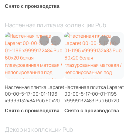
матовый /
Снято с производства
неполированный под
дерево / под паркет
Шестиугольная
Настенная плитка из коллекции Pub
Восьмиугольная
Материал
Керамическая
Из керамогранита
Настенная плитка Laparet
Настенная плитка Laparet
00-00-5-17-00-01-1196
00-00-5-17-00-01-1195
Из белой глины
х9999132484 Pub 60x20
х9999132483 Pub 60x20
белая глазурованная
белая глазурованная
Снято с производства
Снято с производства
матовая /
матовая /
Из красной глины
неполированная под
неполированная под
дерево / под паркет / с
дерево / под паркет
Декор из коллекции Pub
узорами