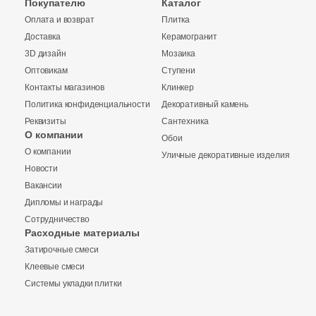
Покупателю
Каталог
Оплата и возврат
Плитка
Доставка
Керамогранит
3D дизайн
Мозаика
Оптовикам
Ступени
Контакты магазинов
Клинкер
Политика конфиденциальности
Декоративный камень
Реквизиты
Сантехника
О компании
Обои
О компании
Уличные декоративные изделия
Купить в 1 клик
Новости
Вакансии
Дипломы и награды
Сотрудничество
Заявка на бесплатный 3D дизайн
Расходные материалы
Количество
Затирочные смеси
Запрос аналогов
Обратная связь
Клеевые смеси
Системы укладки плитки
Ваше имя