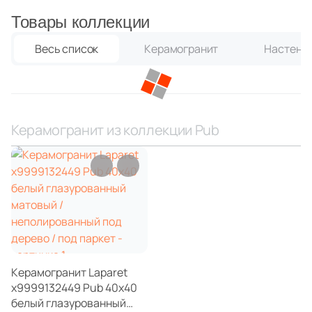
Товары коллекции
Китай
Весь список
Керамогранит
Настенна
Индия
Испания
Керамогранит из коллекции Pub
Италия
Форма
Квадратная
Прямоугольная
Керамогранит Laparet
х9999132449 Pub 40x40
белый глазурованный
Формы шеврон