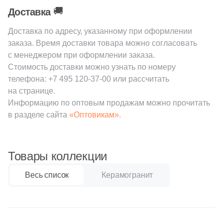
38
Cerrad (
)
🚚
Доставка
6
Cicogres (
)
Доставка по адресу, указанному при оформлении
103
Cifre (
)
заказа. Время доставки товара можно согласовать
с менеджером при оформлении заказа.
34
Cl Ker (
)
Стоимость доставки можно узнать по номеру
3
Click Ceramica (
)
телефона:
+7 495 120-37-00
или рассчитать
на странице.
23
Codicer (
)
Информацию по оптовым продажам можно прочитать
5
Coem Ceramiche (
)
в разделе сайта
«Оптовикам».
216
Coliseum (
)
83
Colorker (
)
Товары коллекции
87
Colortile (
)
Весь список
Керамогранит
18
Concor (
)
2
Cotto Petrus (
)