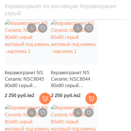
111
Creanza (
)
Керамогранит из коллекции Керамогранит
серый
20
Cristacer (
)
56
Cube Ceramica (
)
59
DEL CONCA (
)
86
DNA Tiles (
)
2
DVOMO (
)
116
Dado Ceramica (
)
Керамогранит NS
Керамогранит NS
Ceramic NSC8045
Ceramic NSC8044
47
Dako (
)
80x80 серый
80x80 серый
25
DeShun Ceramics (
)
матовый под камень
матовый под камень
2 250 руб./м2
2 250 руб./м2
16
Decocer (
)
57
Decovita (
)
302
Delacora (
)