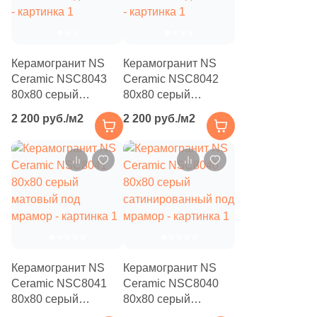
4
Diart (
)
61
Dogma (
)
Керамогранит NS
Керамогранит NS
5
Domino (
)
Ceramic NSC8043
Ceramic NSC8042
62
DualGres (
)
80x80 серый
80x80 серый
матовый под камень
матовый под камень
2 200 руб./м2
2 200 руб./м2
64
Duna (
)
82
Dune (
)
21
Durstone (
)
5
EM-TILE (
)
669
ESTIMA (
)
33
Ecoceramic (
)
Керамогранит NS
Керамогранит NS
6
Edilcuoghi Edilgres (
)
Ceramic NSC8041
Ceramic NSC8040
80x80 серый
80x80 серый
149
Edimax Ceramiche Astor (
)
матовый под
сатинированный под