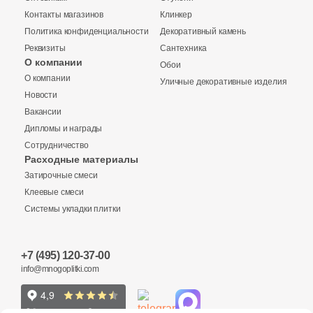
41
Fiandre (
)
Контакты магазинов
Клинкер
1
Flais Granito (
)
Политика конфиденциальности
Декоративный камень
Реквизиты
Сантехника
78
Flaviker (
)
О компании
Обои
Купить в 1 клик
О компании
25
Floor Gres (
)
Уличные декоративные изделия
Новости
26
Florim (
)
Вакансии
Дипломы и награды
35
Fondovalle (
)
Количество
Сотрудничество
Заявка на бесплатный 3D дизайн
Расходные материалы
15
Fusure Ceramic (
)
Затирочные смеси
Обратная связь
44
GIGA-Line (
)
Клеевые смеси
Системы укладки плитки
1
Gala (
)
2
м
шт
упак
Ваше имя
76
Gambini (
)
+7 (495) 120-37-00
Ваше имя
29
Gardenia Orchidea (
)
info@mnogoplitki.com
2 150 руб.
Общая стоимость
Телефон
151
Gayafores (
)