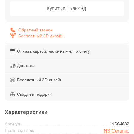
Глазурованная глянцевая
86
Купить в 1 клик
Alpas Euro (
)
Глазурованная матовая
27
Altacera (
)
Обратный звонок
1
Amadis (
)
Бесплатный 3D дизайн
Лаппатированная
5
Anka Seramic (
)
Оплата картой, наличными, по счету
Полированная
23
Antica Ceramica Rubiera (
)
49
Aparici (
Доставка
)
Цвет
45
Apavisa (
)
Бесплатный 3D дизайн
Белая
195
Arcadia Ceramica (
)
Скидки и подарки
89
Arcana Ceramica (
)
Бежевая
672
Arch Skin (
)
Характеристики
Серая
98
Argenta (
)
Артикул
NSC4082
Производитель
NS Ceramic
34
Ariana (
)