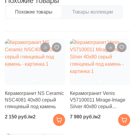
Похожие товары
Бетон
2
Atrivm (
)
Похожие товары
Товары коллекции
31
Ava La Fabbrica (
)
Размер, см
22
Avroria (
)
20x20
44
Azori (
)
90
Azteca (
)
20x40
151
Azulejos Benadresa (
)
40x80
2
Azulejos Borja (
)
21
Azulev (
)
30x60
Керамогранит NS Ceramic
Керамогранит Venis
13
Azuliber (
)
NSC4081 40x80 серый
V57100011 Mirage-Image
60x60
5
Azulindus&Marti (
)
глянцевый под камень
Silver 40x80 серый
глянцевый под камень
8
Azuvi (
)
2 150 руб./м2
7 980 руб./м2
60x120
590
Baldocer (
)