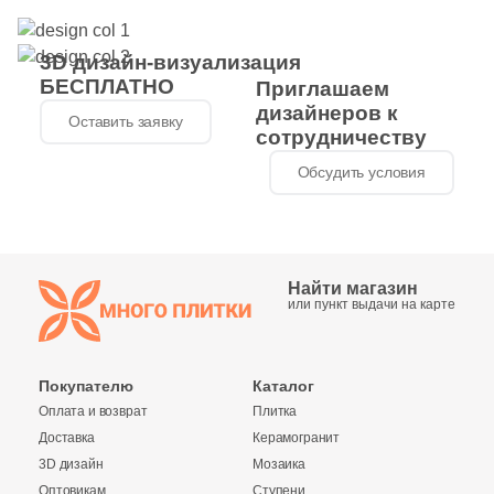
69
Etile (
)
3D дизайн-визуализация
66
Etili Seramik (
)
БЕСПЛАТНО
Приглашаем
дизайнеров к
420
Eurotile Ceramica (
)
Оставить заявку
сотрудничеству
51
Evolution Ceramic (
)
Обсудить условия
83
Exagres (
)
42
Exterior Ceramica (
)
46
FMAX (
)
Найти магазин
или пункт выдачи на карте
57
Fakhar (
)
119
Fanal (
)
Покупателю
Каталог
Оплата и возврат
208
Плитка
Fap Ceramiche (
)
Доставка
Керамогранит
43
Favania (
)
3D дизайн
Мозаика
Оптовикам
Ступени