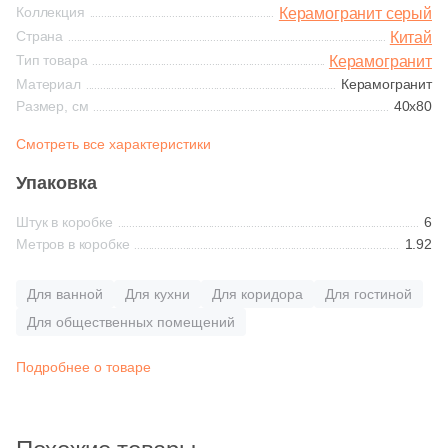
Синяя и голубая
Коллекция
Керамогранит серый
Страна
365
Ariostea (
)
Китай
Тип товара
Керамогранит
Коричневая
27
Arklam (
)
Материал
Керамогранит
Размер, см
40x80
16
Armano (
)
Черная
Смотреть все характеристики
3
Art Ceramic (
)
Упаковка
Тема (рисунок на плитке)
69
Art&Natura Ceramica (
)
Штук в коробке
6
Моноколор
341
Artcer (
)
Метров в коробке
1.92
4
Artecera (
)
Дерево
Для ванной
Для кухни
Для коридора
Для гостиной
115
Ascale (
)
Для общественных помещений
Мрамор
56
Ascot Ceramiche (
)
Подробнее о товаре
1
Atlantic Tiles (
)
Камень
2063
Atlas Concorde (Italy) (
)