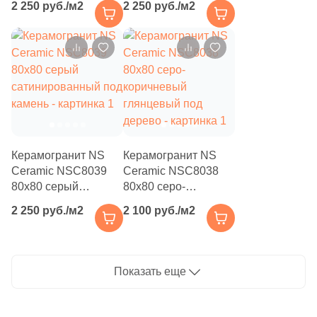
2 250 руб./м2
2 250 руб./м2
мрамор
мрамор
3
Eefa Ceram (
)
99
El Molino (
)
40
Elios Ceramica (
)
24
Emigres (
)
27
Emil Ceramica (
)
34
Emotion Ceramics (
)
Керамогранит NS
Керамогранит NS
Ceramic NSC8039
Ceramic NSC8038
145
Energie Ker (
)
80x80 серый
80x80 серо-
сатинированный под
коричневый
273
Ennface (
)
2 250 руб./м2
2 100 руб./м2
камень
глянцевый под
485
Equipe (
)
дерево
18
Ermes Aurelia (
)
Показать еще
4
EspinasCeram (
)
24
Eternal (
)