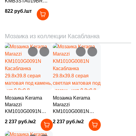
KMB3STA019BR
11
LV Granito (
)
Касабланка
822 руб./шт
19
La Fabbrica (
)
14.5x60 бежевый /
серый матовый
560
La Faenza (
)
под камень / под
мозаику
Мозаика из коллекции Касабланка
57
La Fenice (
)
85
La Platera (
)
398
Laminam (
)
118
Laminam Russia (
)
41
LandDecor (
)
15
Landgrace (
)
Мозаика Kerama
Мозаика Kerama
Marazzi
Marazzi
1545
Laparet (
)
KM1010G0091N
KM1010G0081N
45
Lea Ceramiche (
)
Касабланка
Касабланка
2 237 руб./м2
2 237 руб./м2
29.8х39.8 серая
29.8х39.8 серая
82
LeeDo Ceramica (
)
матовая под камень,
светлая матовая под