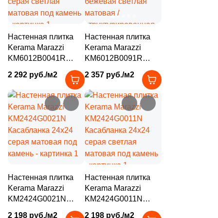
142
Geotiles (
)
583
Global Tile (
)
Настенная плитка
Настенная плитка
10
Globus Ceramica (
)
Kerama Marazzi
Kerama Marazzi
KM6012B0041R
KM6012B0091R
9
Goetan Ceramica (
)
Касабланка 60x119.5
Касабланка 60x119.5
2 292 руб./м2
2 357 руб./м2
7
Golden State (
)
серая светлая
бежевая светлая
матовая под камень
матовая /
103
Goldis Tile (
)
структурированная
под камень
100
Gracia Ceramica (
)
29
Granoland (
)
75
Grasaro (
)
136
Gravita (
)
Настенная плитка
Настенная плитка
Kerama Marazzi
Kerama Marazzi
19
Gres De Aragon (
)
KM2424G0021N
KM2424G0011N
110
Gresant (
)
Касабланка 24x24
Касабланка 24x24
2 198 руб./м2
2 198 руб./м2