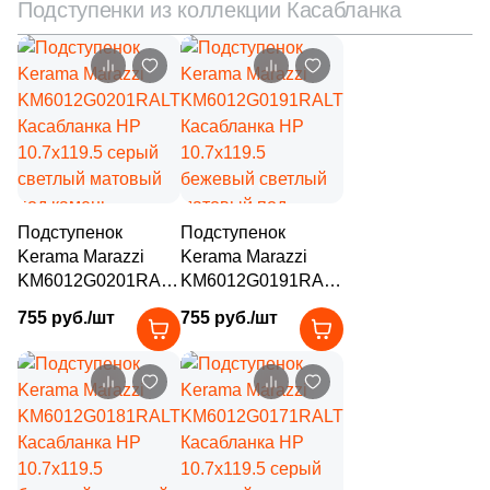
Подступенки из коллекции Касабланка
221
Simpolo (
)
49
Sina Tile (
)
5
Sinfonia Ceramicas (
)
31
Smile Tile (
)
40
Sol (
)
256
Staro (
)
Подступенок
Подступенок
Kerama Marazzi
Kerama Marazzi
57
Staro Slim (
)
KM6012G0201RALT
KM6012G0191RALT
30
Starowood (
)
Касабланка HP
Касабланка HP
755 руб./шт
755 руб./шт
10.7x119.5 серый
10.7x119.5
26
Stiles Ceramic (
)
светлый матовый
бежевый светлый
под камень
матовый под
6
Stynul (
)
камень
96
Supergres (
)
1
TERRAGRES (
)