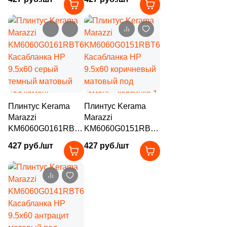
9.5x60 бежевый
9.5x60 серый
104
Motto Ceramic (
)
матовый под
матовый под
камень
камень
7
Mozart (
)
95
Museum (
)
5
Mutina (
)
23
Mykonos (
)
Плинтус Kerama
Плинтус Kerama
6
NABEL (
)
Marazzi
Marazzi
KM6060G0161RBT6
KM6060G0151RBT6
8
NATUCER (
)
Касабланка HP
Касабланка HP
427 руб./шт
427 руб./шт
3
NAZ Ceram (
)
9.5x60 серый
9.5x60 коричневый
темный матовый
матовый под
28
NS Ceramic (
)
под камень
камень
296
NT Ceramic (
)
7
Naeen Tile (
)
15
Nanda Tiles (
)