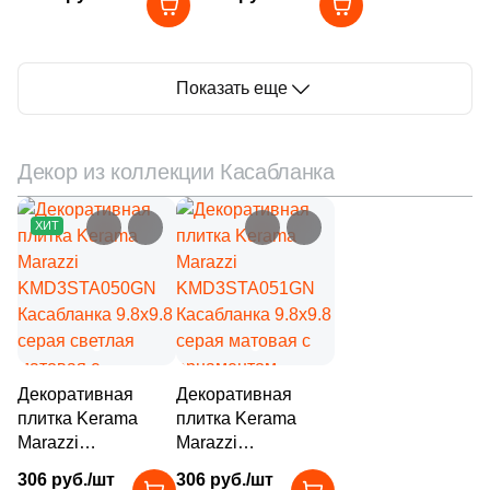
серая матовая под
серая светлая
231
Grespania (
)
камень
матовая под камень
42
Gresse (
)
Показать еще
15
Hafez (
)
39
Halcon (
)
Декор из коллекции Касабланка
66
Harmony (
)
ХИТ
326
ITC ceramic (
)
79
ITT Ceramica (
)
80
Ibero (
)
293
Idalgo (Керамика Будущего) (
)
Декоративная
1229
Декоративная
Imola Ceramica (
)
плитка Kerama
плитка Kerama
2
Impronta (
)
Marazzi
Marazzi
KMD3STA050GN
KMD3STA051GN
12
Infinity (
)
306 руб./шт
306 руб./шт