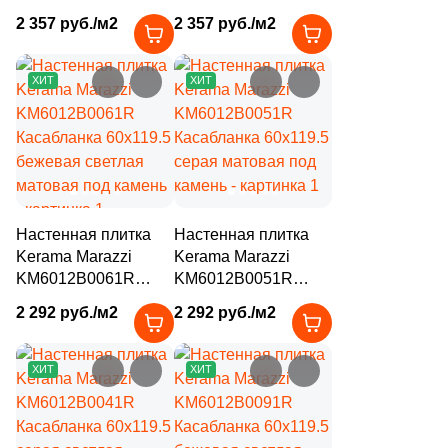
41
Fiandre (
)
Касабланка 60x119.5
Касабланка 60x119.5
2 357 руб./м2
2 357 руб./м2
серая матовая /
серая светлая
1
Flais Granito (
)
структурированная
матовая /
под камень
структурированная
78
Flaviker (
)
ХИТ
ХИТ
под камень
25
Floor Gres (
)
26
Florim (
)
35
Fondovalle (
)
15
Fusure Ceramic (
)
Настенная плитка
Настенная плитка
Kerama Marazzi
Kerama Marazzi
44
GIGA-Line (
)
KM6012B0061R
KM6012B0051R
Касабланка 60x119.5
Касабланка 60x119.5
1
Gala (
)
2 292 руб./м2
2 292 руб./м2
бежевая светлая
серая матовая под
матовая под камень
76
камень
Gambini (
)
ХИТ
ХИТ
29
Gardenia Orchidea (
)
151
Gayafores (
)