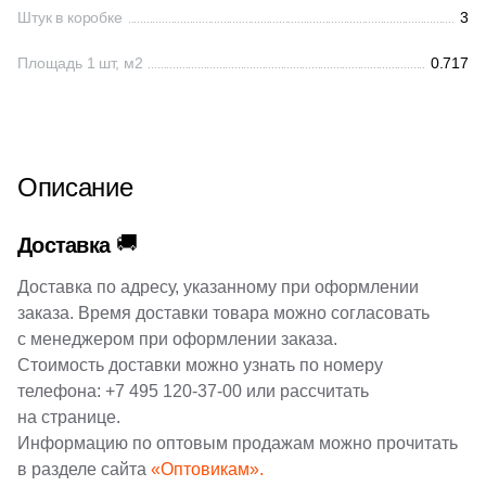
38
Cerrad (
)
Штук в коробке
3
6
Cicogres (
)
Площадь 1 шт, м2
0.717
103
Cifre (
)
34
Cl Ker (
)
3
Click Ceramica (
)
Описание
23
Codicer (
)
🚚
Доставка
5
Coem Ceramiche (
)
Доставка по адресу, указанному при оформлении
216
Coliseum (
)
заказа. Время доставки товара можно согласовать
83
Colorker (
)
с менеджером при оформлении заказа.
Стоимость доставки можно узнать по номеру
87
Colortile (
)
телефона:
+7 495 120-37-00
или рассчитать
18
Concor (
)
на странице.
Информацию по оптовым продажам можно прочитать
2
Cotto Petrus (
)
в разделе сайта
«Оптовикам».