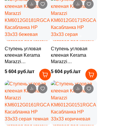
матовая под камень
светлая матовая под
9
Rino Seramik (
)
камень
10
Roberto Cavalli (
)
40
Roca (
)
39
Rocersa (
)
Ступень угловая
Ступень угловая
7
Roka Ceram (
)
клееная Kerama
клееная Kerama
Marazzi
Marazzi
27
Romario Ceramics (
)
KM6012G0181RGCA
KM6012G0171RGCA
5 604 руб./шт
5 604 руб./шт
Касабланка HP
Касабланка HP
148
Rondine (
)
33x33 бежевая
33x33 серая
1
Royal Tile (
)
матовая под камень
матовая под камень
72
Royce (
)
9
SERAMIKSAN (
)
8
SERANIT (
)