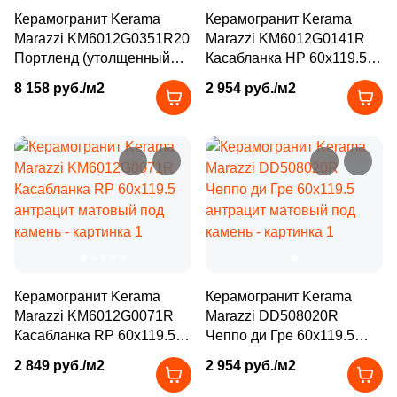
Производитель
114
Basconi Home (
)
Керамогранит Kerama
Керамогранит Kerama
Marazzi KM6012G0351R20
Marazzi KM6012G0141R
5
Best Ceramic (
)
Kerama Marazzi
Портленд (утолщенный
Касабланка HP 60x119.5
20мм) 60x119.5 антрацит
антрацит матовый под
18
Best Point Ceramics (
)
8 158 руб./м2
2 954 руб./м2
матовый под камень
камень
Laparet
15
Bestile (
)
8
Bien Seramik (
)
Altacera
35
Bluezone (
)
Alma Ceramica
2
Blv Outdoor (
)
10
Bode (
)
Delacora
39
Bonaparte (
)
Керамогранит Kerama
Керамогранит Kerama
New Trend
Marazzi KM6012G0071R
56
Marazzi DD508020R
Bonton Ceramica (
)
Касабланка RP 60x119.5
Чеппо ди Гре 60x119.5
14
Bottega (
)
антрацит матовый под
антрацит матовый под
Страна
2 849 руб./м2
2 954 руб./м2
камень
камень
34
Bottega Ceramica (
)
Россия