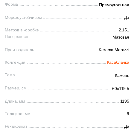
Форма
Прямоугольная
161
Ceradim (
)
Шестиугольная
Морозоустойчивость
Да
10
Ceramica Colli (
)
Метров в коробке
2.151
615
Ceramica Fioranese (
)
Восьмиугольная
Поверхность
Матовая
59
Ceramiche Brennero (
)
Производитель
Kerama Marazzi
Материал
24
Ceramiche Grazia (
)
Коллекция
Касабланка
Керамическая
25
Ceramika Konskie (
)
Тема
Камень
53
Cercom (
)
Из керамогранита
Размер, см
142
60x119.5
Cerdomus (
)
Из белой глины
22
Cerim (
)
Длина, мм
1195
23
Cero Cuarenta (
)
Толщина, мм
9
Из красной глины
22
Cerpa (
)
Ректификат
Да