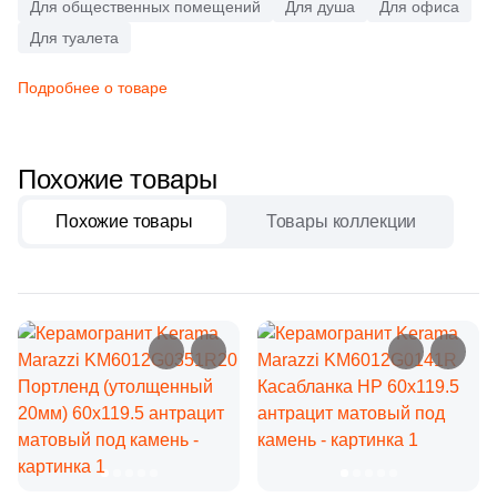
Бетон
Для общественных помещений
2
Для душа
Для офиса
Atrivm (
)
Для туалета
31
Ava La Fabbrica (
)
Размер, см
Подробнее о товаре
22
Avroria (
)
20x20
44
Azori (
)
Похожие товары
90
Azteca (
)
20x40
151
Azulejos Benadresa (
)
Похожие товары
Товары коллекции
40x80
2
Azulejos Borja (
)
21
Azulev (
)
30x60
13
Azuliber (
)
60x60
5
Azulindus&Marti (
)
8
Azuvi (
)
60x120
590
Baldocer (
)