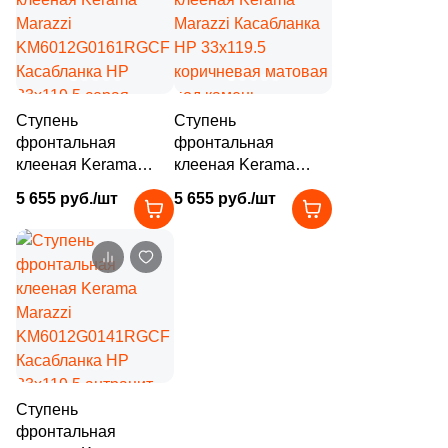
24
Piemme Ceramiche (
)
146
Piemme Valentino (
)
95
Pieza Ceramica (
)
Ступень
Ступень
99
Planet Ceramics (
)
фронтальная
фронтальная
клееная Kerama
клееная Kerama
2
Polo Gres (
)
Marazzi
Marazzi Касабланка
5 655 руб./шт
5 655 руб./шт
63
Porcelanicos HDC (
)
KM6012G0161RGCF
HP 33x119.5
Касабланка HP
коричневая матовая
58
Porcelanite Dos (
)
33x119.5 серая
под камень
темная матовая под
225
Porcelanosa (
)
камень
4
Porsixty (
)
10
Premium GT (
)
397
Primavera (
)
Ступень
фронтальная
195
Prissmacer (
)