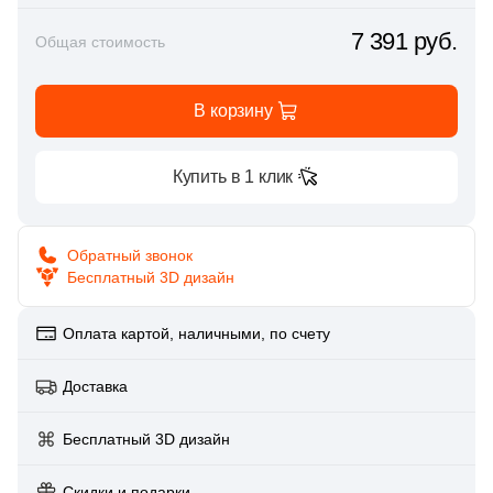
Глазурованная глянцевая
86
Alpas Euro (
)
7 391 руб.
Общая стоимость
Глазурованная матовая
27
Altacera (
)
В корзину
1
Amadis (
)
Лаппатированная
5
Anka Seramic (
)
Купить в 1 клик
Полированная
23
Antica Ceramica Rubiera (
)
49
Aparici (
)
Обратный звонок
Цвет
Бесплатный 3D дизайн
45
Apavisa (
)
Белая
195
Arcadia Ceramica (
)
Оплата картой, наличными, по счету
89
Arcana Ceramica (
)
Бежевая
Доставка
672
Arch Skin (
)
Серая
Бесплатный 3D дизайн
98
Argenta (
)
34
Ariana (
Скидки и подарки
)