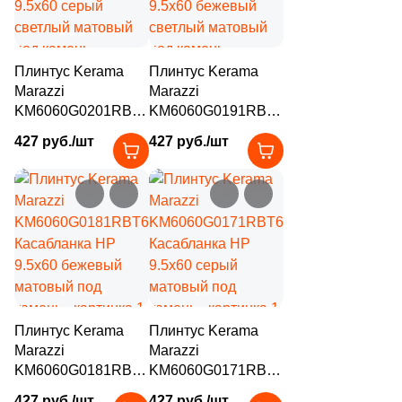
88
Marca Corona (
)
4
Margres (
)
Плинтус Kerama
Плинтус Kerama
5
Mariner (
)
Marazzi
Marazzi
KM6060G0201RBT6
KM6060G0191RBT6
66
Marjan (
)
Касабланка HP
Касабланка HP
427 руб./шт
427 руб./шт
9.5x60 серый
9.5x60 бежевый
61
Meissen Keramik (
)
светлый матовый
светлый матовый
22
Metropol (
)
под камень
под камень
43
Mico (
)
7
Mijares (
)
93
Mirage (
)
11
Monalisa (
)
Плинтус Kerama
Плинтус Kerama
Marazzi
Marazzi
14
Monocibec (
)
KM6060G0181RBT6
KM6060G0171RBT6
Касабланка HP
Касабланка HP
112
Monopole (
)
427 руб./шт
427 руб./шт