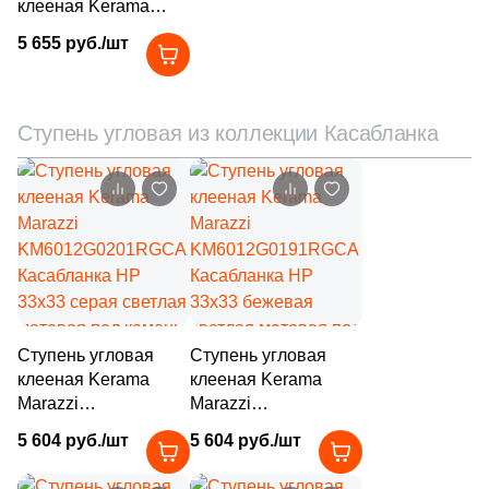
клееная Kerama
20
ProConcept (
)
Marazzi
5 655 руб./шт
KM6012G0141RGCF
66
ProGRES Ceramica (
)
Касабланка HP
33x119.5 антрацит
12
Protiles (
)
матовая под камень
Ступень угловая из коллекции Касабланка
12
QUA Granite (
)
14
Quadro Decor (
)
20
RAK Ceramics (
)
143
Ragno (
)
260
Realistik (
)
Ступень угловая
Ступень угловая
76
Realonda (
)
клееная Kerama
клееная Kerama
50
Refin (
)
Marazzi
Marazzi
KM6012G0201RGCA
KM6012G0191RGCA
461
Rex Ceramiche (
)
5 604 руб./шт
5 604 руб./шт
Касабланка HP
Касабланка HP
33x33 серая светлая
33x33 бежевая
54
Ribesalbes Ceramica (
)