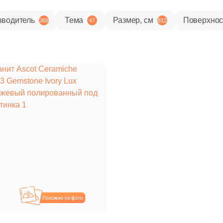
зводитель
Тема
Размер, см
Поверхнос
369
47
812
Похожие