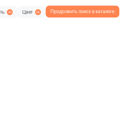
Продолжить поиск в каталоге
ть
Цвет
40
65
7 231 руб.
Общая стоимость
Минимальная сумма заказа