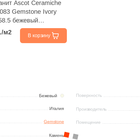
анит Ascot Ceramiche
083 Gemstone Ivory
58.5 бежевый
нный под камень
./м2
В корзину
Поверхность
Бежевый
Италия
Производитель
Gemstone
Помещение
Камень