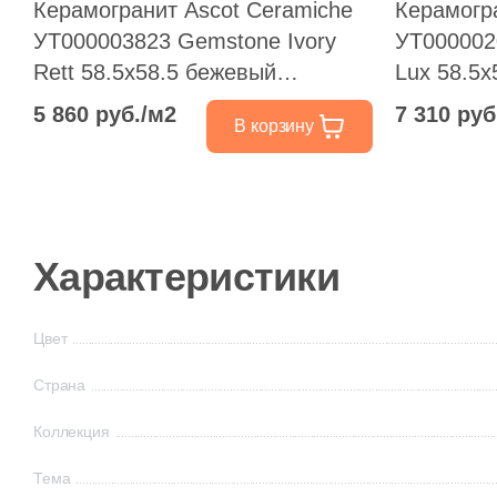
Керамогранит Ascot Ceramiche
Керамогр
УТ000003823 Gemstone Ivory
УТ000002
Rett 58.5x58.5 бежевый
Lux 58.5x
полированный под камень
полирова
5 860 руб./м2
7 310 руб
В корзину
Характеристики
Цвет
Страна
Коллекция
Тема