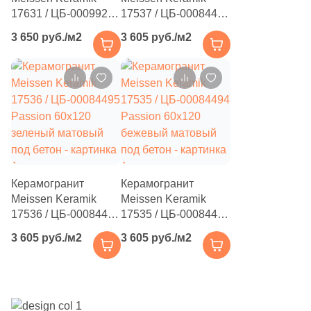
17631 / ЦБ-00099242
17537 / ЦБ-00084496
3
Eefa Ceram (
)
Passion 60x120
Passion 60x120
3 650 руб./м2
3 605 руб./м2
99
El Molino (
)
бежевый матовый
синий матовый под
под бетон
бетон
40
Elios Ceramica (
)
24
Emigres (
)
27
Emil Ceramica (
)
34
Emotion Ceramics (
)
145
Energie Ker (
)
Керамогранит
Керамогранит
Meissen Keramik
Meissen Keramik
273
Ennface (
)
17536 / ЦБ-00084495
17535 / ЦБ-00084494
485
Equipe (
)
Passion 60x120
Passion 60x120
3 605 руб./м2
3 605 руб./м2
зеленый матовый
бежевый матовый
18
Ermes Aurelia (
)
под бетон
под бетон
4
EspinasCeram (
)
24
Eternal (
)