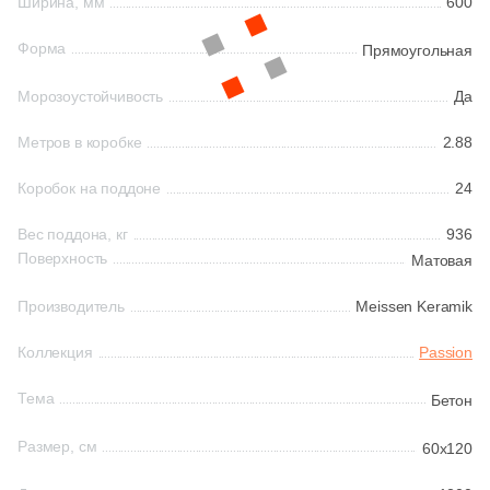
Ширина, мм
600
161
Ceradim (
)
Форма
Прямоугольная
Шестиугольная
10
Ceramica Colli (
)
Морозоустойчивость
Да
615
Ceramica Fioranese (
)
Восьмиугольная
Метров в коробке
2.88
59
Ceramiche Brennero (
)
Коробок на поддоне
24
Материал
24
Ceramiche Grazia (
)
Керамическая
Вес поддона, кг
936
25
Ceramika Konskie (
)
Поверхность
Матовая
53
Cercom (
)
Из керамогранита
Производитель
Meissen Keramik
142
Cerdomus (
)
Коллекция
Passion
Из белой глины
22
Cerim (
)
Тема
Бетон
23
Cero Cuarenta (
)
Из красной глины
Размер, см
22
60x120
Cerpa (
)