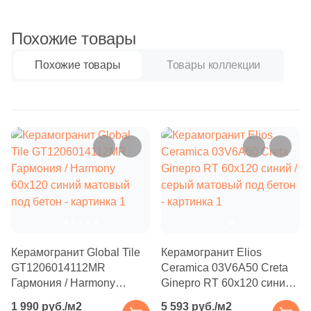
Бетон
2
Atrivm (
)
31
Ava La Fabbrica (
)
Похожие товары
Размер, см
22
Avroria (
)
Похожие товары
Товары коллекции
20x20
44
Azori (
)
90
Azteca (
)
20x40
151
Azulejos Benadresa (
)
40x80
2
Azulejos Borja (
)
21
Azulev (
)
30x60
13
Azuliber (
)
60x60
5
Azulindus&Marti (
)
Керамогранит Global Tile
Керамогранит Elios
GT1206014112MR
Ceramica 03V6A50 Creta
8
Azuvi (
)
60x120
Гармония / Harmony
Ginepro RT 60x120 синий /
590
Baldocer (
)
60x120 синий матовый
серый матовый под бетон
1 990 руб./м2
5 593 руб./м2