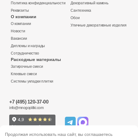
41
Fiandre (
)
Политика конфиденциальности
Декоративный камень
Реквизиты
Сантехника
1
Flais Granito (
)
О компании
Обои
Купить в 1 клик
О компании
78
Flaviker (
)
Уличные декоративные изделия
Новости
25
Floor Gres (
)
Вакансии
Дипломы и награды
26
Florim (
)
Количество
Сотрудничество
Заявка на бесплатный 3D дизайн
35
Fondovalle (
)
Расходные материалы
Затирочные смеси
Обратная связь
15
Fusure Ceramic (
)
Клеевые смеси
Системы укладки плитки
44
GIGA-Line (
)
2
м
шт
упак
Ваше имя
1
Gala (
)
+7 (495) 120-37-00
Ваше имя
76
Gambini (
)
info@mnogoplitki.com
3 605 руб.
Общая стоимость
29
Gardenia Orchidea (
)
Телефон
151
Gayafores (
)
Телефон
15 000₽
Продолжая использовать наш сайт, вы соглашаетесь
Минимальная сумма заказа