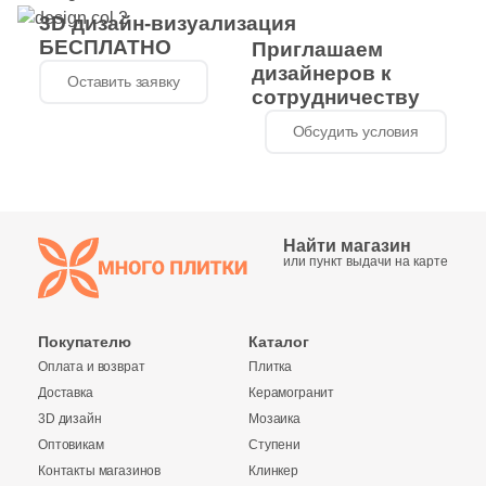
3D дизайн-визуализация
69
Etile (
)
БЕСПЛАТНО
Приглашаем
дизайнеров к
66
Etili Seramik (
)
Оставить заявку
сотрудничеству
420
Eurotile Ceramica (
)
Обсудить условия
51
Evolution Ceramic (
)
83
Exagres (
)
42
Exterior Ceramica (
)
Найти магазин
или пункт выдачи на карте
46
FMAX (
)
57
Fakhar (
)
Покупателю
Каталог
119
Fanal (
)
Оплата и возврат
Плитка
Доставка
Керамогранит
208
Fap Ceramiche (
)
3D дизайн
Мозаика
Оптовикам
Ступени
43
Favania (
)
Контакты магазинов
Клинкер