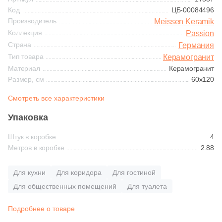
Синяя и голубая
Код
ЦБ-00084496
365
Ariostea (
)
Производитель
Meissen Keramik
Коричневая
Коллекция
Passion
27
Arklam (
)
Страна
Германия
16
Armano (
)
Тип товара
Керамогранит
Черная
Материал
Керамогранит
3
Art Ceramic (
)
Размер, см
60x120
Тема (рисунок на плитке)
69
Art&Natura Ceramica (
)
Смотреть все характеристики
Моноколор
341
Artcer (
)
Упаковка
4
Artecera (
)
Штук в коробке
4
Дерево
Метров в коробке
2.88
115
Ascale (
)
Мрамор
56
Ascot Ceramiche (
)
Для кухни
Для коридора
Для гостиной
Для общественных помещений
Для туалета
1
Atlantic Tiles (
)
Камень
2063
Atlas Concorde (Italy) (
)
Подробнее о товаре