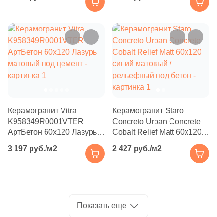
под бетон
Производитель
114
Basconi Home (
)
5
Best Ceramic (
)
Kerama Marazzi
18
Best Point Ceramics (
)
Laparet
15
Bestile (
)
8
Bien Seramik (
)
Altacera
35
Bluezone (
)
Alma Ceramica
Керамогранит Vitra
Керамогранит Staro
2
Blv Outdoor (
)
K958349R0001VTER
Concreto Urban Concrete
АртБетон 60x120 Лазурь
Cobalt Relief Matt 60x120
10
Bode (
)
Delacora
матовый под цемент
синий матовый /
3 197 руб./м2
2 427 руб./м2
рельефный под бетон
39
Bonaparte (
)
New Trend
56
Bonton Ceramica (
)
14
Bottega (
)
Страна
Показать еще
34
Bottega Ceramica (
)
Россия