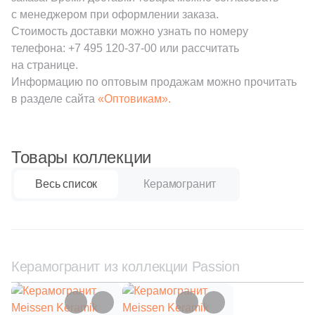
111
Creanza (
)
с менеджером при оформлении заказа.
Стоимость доставки можно узнать по номеру
20
Cristacer (
)
телефона:
+7 495 120-37-00
или рассчитать
56
Cube Ceramica (
)
на странице.
Информацию по оптовым продажам можно прочитать
59
DEL CONCA (
)
в разделе сайта
«Оптовикам».
86
DNA Tiles (
)
2
DVOMO (
)
Товары коллекции
116
Dado Ceramica (
)
Весь список
Керамогранит
47
Dako (
)
25
DeShun Ceramics (
)
16
Decocer (
)
Керамогранит из коллекции Passion
57
Decovita (
)
302
Delacora (
)