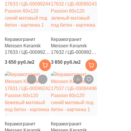
4
Diart (
)
61
Dogma (
)
5
Domino (
)
62
DualGres (
)
Керамогранит
Керамогранит
Meissen Keramik
Meissen Keramik
64
Duna (
)
17633 / ЦБ-00099244
17632 / ЦБ-00099243
Passion 60x120
Passion 60x120
82
Dune (
)
3 650 руб./м2
3 650 руб./м2
синий матовый под
зеленый матовый
бетон
21
под бетон
Durstone (
)
5
EM-TILE (
)
669
ESTIMA (
)
33
Ecoceramic (
)
6
Edilcuoghi Edilgres (
)
Керамогранит
Керамогранит
149
Edimax Ceramiche Astor (
)
Meissen Keramik
Meissen Keramik