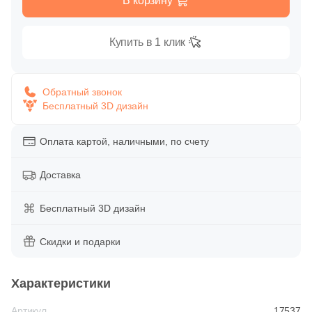
В корзину
Глазурованная глянцевая
86
Alpas Euro (
)
Купить в 1 клик
Глазурованная матовая
27
Altacera (
)
1
Amadis (
)
Лаппатированная
Обратный звонок
5
Anka Seramic (
)
Бесплатный 3D дизайн
Полированная
23
Antica Ceramica Rubiera (
)
Оплата картой, наличными, по счету
49
Aparici (
)
Цвет
Доставка
45
Apavisa (
)
Белая
195
Arcadia Ceramica (
)
Бесплатный 3D дизайн
89
Arcana Ceramica (
)
Бежевая
Скидки и подарки
672
Arch Skin (
)
Серая
Характеристики
98
Argenta (
)
Артикул
34
17537
Ariana (
)