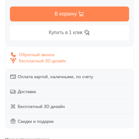
Глазурованная глянцевая
86
Alpas Euro (
)
В корзину
Глазурованная матовая
27
Altacera (
)
1
Купить в 1 клик
Amadis (
)
Лаппатированная
5
Anka Seramic (
)
Обратный звонок
Полированная
23
Antica Ceramica Rubiera (
)
Бесплатный 3D дизайн
49
Aparici (
)
Цвет
Оплата картой, наличными, по счету
45
Apavisa (
)
Белая
195
Arcadia Ceramica (
Доставка
)
89
Arcana Ceramica (
)
Бежевая
Бесплатный 3D дизайн
672
Arch Skin (
)
Скидки и подарки
Серая
98
Argenta (
)
34
Ariana (
)