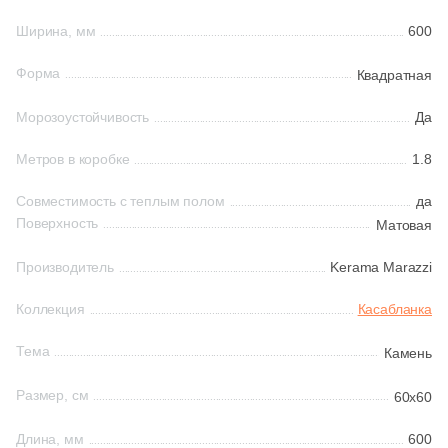
161
Ceradim (
)
Ширина, мм
600
Шестиугольная
10
Ceramica Colli (
)
Форма
Квадратная
615
Ceramica Fioranese (
)
Восьмиугольная
Морозоустойчивость
Да
59
Ceramiche Brennero (
)
Метров в коробке
1.8
Материал
24
Ceramiche Grazia (
)
Совместимость с теплым полом
да
Керамическая
25
Ceramika Konskie (
)
Поверхность
Матовая
53
Cercom (
)
Производитель
Kerama Marazzi
Из керамогранита
142
Cerdomus (
)
Коллекция
Касабланка
Из белой глины
22
Cerim (
)
Тема
Камень
23
Cero Cuarenta (
)
Из красной глины
Размер, см
60x60
22
Cerpa (
)
Длина, мм
600