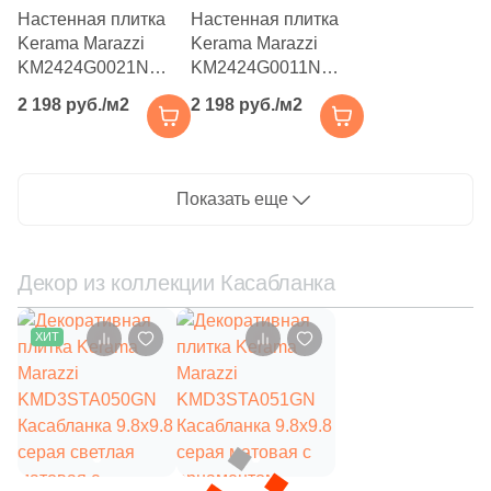
Настенная плитка
Настенная плитка
231
Grespania (
)
Kerama Marazzi
Kerama Marazzi
42
Gresse (
)
KM2424G0021N
KM2424G0011N
Касабланка 24x24
Касабланка 24x24
15
Hafez (
)
2 198 руб./м2
2 198 руб./м2
серая матовая под
серая светлая
камень
матовая под камень
39
Halcon (
)
66
Harmony (
)
Показать еще
326
ITC ceramic (
)
79
ITT Ceramica (
)
Декор из коллекции Касабланка
80
Ibero (
)
ХИТ
293
Idalgo (Керамика Будущего) (
)
1229
Imola Ceramica (
)
2
Impronta (
)
12
Infinity (
)