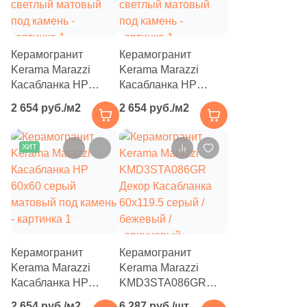
4
Diart (
)
61
Dogma (
)
Керамогранит
Керамогранит
5
Domino (
)
Kerama Marazzi
Kerama Marazzi
Касабланка HP
Касабланка HP
62
DualGres (
)
60x60 серый
60x60 бежевый
2 654 руб./м2
2 654 руб./м2
светлый матовый
светлый матовый
64
Duna (
)
под камень
под камень
82
Dune (
)
ХИТ
21
Durstone (
)
5
EM-TILE (
)
669
ESTIMA (
)
33
Ecoceramic (
)
Керамогранит
Керамогранит
Kerama Marazzi
Kerama Marazzi
6
Edilcuoghi Edilgres (
)
Касабланка HP
KMD3STA086GR
60x60 серый
Декор Касабланка
149
Edimax Ceramiche Astor (
)
2 654 руб./м2
6 287 руб./шт