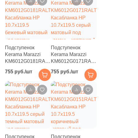
16
TGT Ceramics (
)
камень
5
TacKeram (
)
593
Tagina (
)
252
Tau Ceramica (
)
Подступенок
Подступенок
10
Terracotta (
)
Kerama Marazzi
Kerama Marazzi
KM6012G0181RALT
KM6012G0171RALT
7
Terzadimensione (
)
Касабланка HP
Касабланка HP
755 руб./шт
755 руб./шт
10.7x119.5
10.7x119.5 серый
31
Topcer (
)
бежевый матовый
матовый под
25
Undefasa (
)
под камень
камень
6
Unitile (Шахтинская Плитка) (
)
40
Usak Seramik (
)
5
Valentia ceramica (
)
34
Vallelunga (
)
Подступенок
Подступенок