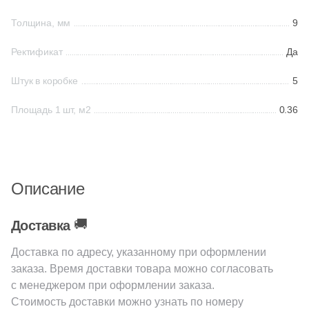
38
Cerrad (
)
Толщина, мм
9
6
Cicogres (
)
Ректификат
Да
103
Cifre (
)
34
Cl Ker (
)
Штук в коробке
5
3
Click Ceramica (
)
Площадь 1 шт, м2
0.36
23
Codicer (
)
5
Coem Ceramiche (
)
216
Coliseum (
)
Описание
83
Colorker (
)
🚚
Доставка
87
Colortile (
)
Доставка по адресу, указанному при оформлении
18
Concor (
)
заказа. Время доставки товара можно согласовать
с менеджером при оформлении заказа.
2
Cotto Petrus (
)
Стоимость доставки можно узнать по номеру