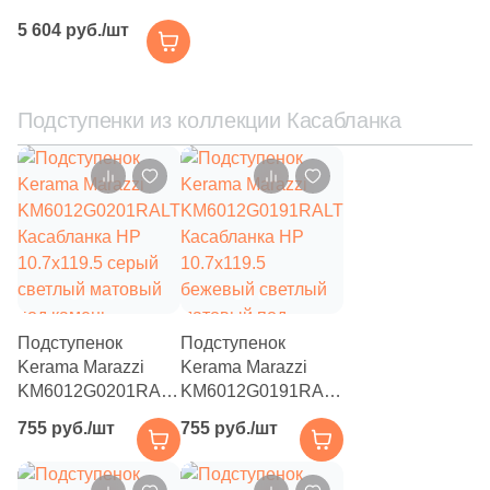
221
Simpolo (
)
KM6012G0141RGCA
5 604 руб./шт
Касабланка HP
49
Sina Tile (
)
33x33 антрацит
матовая под камень
5
Sinfonia Ceramicas (
)
Подступенки из коллекции Касабланка
31
Smile Tile (
)
40
Sol (
)
256
Staro (
)
57
Staro Slim (
)
30
Starowood (
)
26
Stiles Ceramic (
)
Подступенок
Подступенок
Kerama Marazzi
Kerama Marazzi
6
Stynul (
)
KM6012G0201RALT
KM6012G0191RALT
Касабланка HP
Касабланка HP
96
Supergres (
)
755 руб./шт
755 руб./шт
10.7x119.5 серый
10.7x119.5
светлый матовый
бежевый светлый
1
TERRAGRES (
)
под камень
матовый под