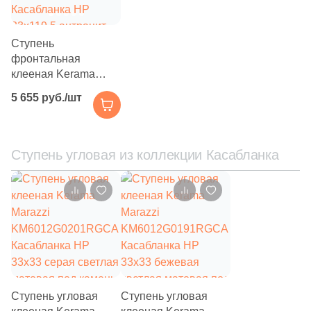
20
ProConcept (
)
66
ProGRES Ceramica (
)
Ступень
фронтальная
12
Protiles (
)
клееная Kerama
Marazzi
12
QUA Granite (
)
5 655 руб./шт
KM6012G0141RGCF
Касабланка HP
14
Quadro Decor (
)
33x119.5 антрацит
20
RAK Ceramics (
)
матовая под камень
Ступень угловая из коллекции Касабланка
143
Ragno (
)
260
Realistik (
)
76
Realonda (
)
50
Refin (
)
461
Rex Ceramiche (
)
Ступень угловая
Ступень угловая
54
Ribesalbes Ceramica (
)