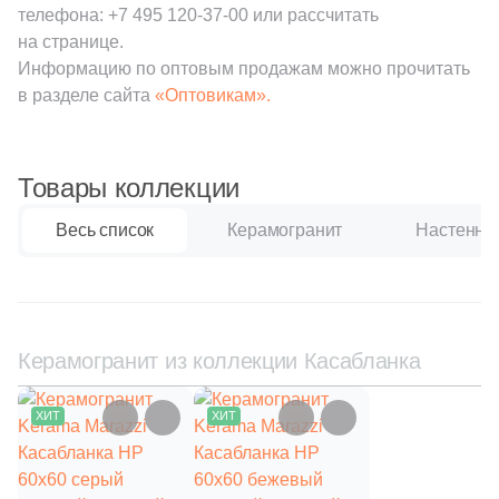
111
Creanza (
)
телефона:
+7 495 120-37-00
или рассчитать
на странице.
20
Cristacer (
)
Информацию по оптовым продажам можно прочитать
56
Cube Ceramica (
)
в разделе сайта
«Оптовикам».
59
DEL CONCA (
)
86
DNA Tiles (
)
Товары коллекции
2
DVOMO (
)
Весь список
Керамогранит
Настенная
116
Dado Ceramica (
)
47
Dako (
)
25
DeShun Ceramics (
)
Керамогранит из коллекции Касабланка
16
Decocer (
)
ХИТ
ХИТ
57
Decovita (
)
302
Delacora (
)