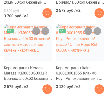
20мм 60x60 бежевый
Бричиола 60x60 бежевый
Производитель
114
Basconi Home (
)
противоскользящий под
матовый под камень
2 573 руб./м2
5 800 руб.
5
Best Ceramic (
)
Kerama Marazzi
камень
3 700 руб./м2
18
Best Point Ceramics (
)
Laparet
15
Bestile (
)
ХИТ
ХИТ
8
Bien Seramik (
)
Altacera
35
Bluezone (
)
Alma Ceramica
2
Blv Outdoor (
)
10
Bode (
)
Delacora
Керамогранит Kerama
Керамогранит Italon
Marazzi KM6060G0031R
610010001055 Клаймб
39
Bonaparte (
)
Бричиола 60x60 бежевый
Роуп Рет окрашенный в
New Trend
светлый матовый под
массе / Climb Rope Ret
56
Bonton Ceramica (
)
2 575 руб./м2
3 120 руб./м2
камень
60X60
14
Bottega (
)
Страна
34
Bottega Ceramica (
)
Россия