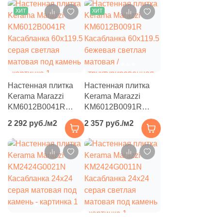
142
Geotiles (
)
ХИТ
ХИТ
583
Global Tile (
)
10
Globus Ceramica (
)
9
Goetan Ceramica (
)
7
Golden State (
)
Настенная плитка
Настенная плитка
Kerama Marazzi
Kerama Marazzi
103
Goldis Tile (
)
KM6012B0041R
KM6012B0091R
100
Gracia Ceramica (
)
Касабланка 60x119.5
Касабланка 60x119.5
2 292 руб./м2
2 357 руб./м2
серая светлая
бежевая светлая
29
Granoland (
)
матовая под камень
матовая /
структурированная
75
Grasaro (
)
под камень
136
Gravita (
)
19
Gres De Aragon (
)
110
Gresant (
)