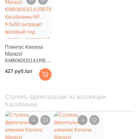
114
Navarti (
)
349
Neodom (
)
39
New Tiles (
)
215
New Trend (
)
Плинтус Kerama
Marazzi
36
Nice Ker (
)
KM6060G0141RBT6
Касабланка HP
26
NovaBell (
)
427 руб./шт
9.5x60 антрацит
матовый под
84
Novin Ceram (
)
камень
3
NuovoCorso (
)
Ступень фронтальная из коллекции
Касабланка
272
Ocean Ceramic (
)
31
One Touch ceramic (
)
39
Onlygres (
)