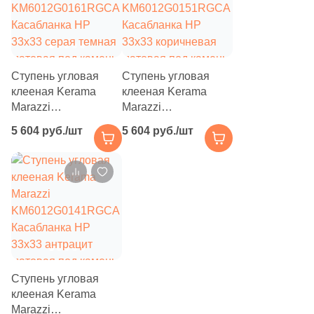
13
SONEX Tiles (
)
284
STN Ceramica (
)
123
Sadon (
)
Ступень угловая
Ступень угловая
22
Saime (
)
клееная Kerama
клееная Kerama
Marazzi
7
Marazzi
Saloni (
)
KM6012G0161RGCA
KM6012G0151RGCA
5 604 руб./шт
5 604 руб./шт
69
Sanchis (
)
Касабланка HP
Касабланка HP
33x33 серая темная
33x33 коричневая
84
Sant Agostino (
)
матовая под камень
матовая под камень
59
Serenissima (
)
20
Serenissima Cir (
)
5
Seron (
)
5
Settecento (
)
Ступень угловая
37
Siena Granito (
)
клееная Kerama
Marazzi