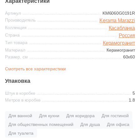
Характеристики
Синяя и голубая
365
Ariostea (
)
Артикул
KM6060G0191R
Коричневая
Производитель
Kerama Marazzi
27
Arklam (
)
Коллекция
Касабланка
Страна
16
Armano (
)
Россия
Черная
Тип товара
Керамогранит
3
Art Ceramic (
)
Материал
Керамогранит
Размер, см
60x60
Тема (рисунок на плитке)
69
Art&Natura Ceramica (
)
Смотреть все характеристики
Моноколор
341
Artcer (
)
Упаковка
4
Artecera (
)
Дерево
Штук в коробке
5
115
Ascale (
)
Метров в коробке
1.8
Мрамор
56
Ascot Ceramiche (
)
Для ванной
Для кухни
Для коридора
Для гостиной
1
Atlantic Tiles (
)
Камень
Для общественных помещений
Для душа
Для офиса
2063
Atlas Concorde (Italy) (
)
Для туалета