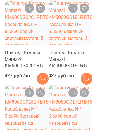
88
Marca Corona (
)
4
Margres (
)
5
Mariner (
)
66
Marjan (
)
61
Meissen Keramik (
)
Плинтус Kerama
Плинтус Kerama
Marazzi
Marazzi
22
Metropol (
)
KM6060G0201RBT6
KM6060G0191RBT6
Касабланка HP
Касабланка HP
43
Mico (
)
427 руб./шт
427 руб./шт
9.5x60 серый
9.5x60 бежевый
7
Mijares (
)
светлый матовый
светлый матовый
под камень
под камень
93
Mirage (
)
11
Monalisa (
)
14
Monocibec (
)
112
Monopole (
)