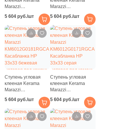
клееная Kerama
клееная Kerama
Marazzi
Marazzi
9
Rino Seramik (
)
KM6012G0201RGCA
KM6012G0191RGCA
5 604 руб./шт
5 604 руб./шт
Касабланка HP
Касабланка HP
10
Roberto Cavalli (
)
33x33 серая светлая
33x33 бежевая
40
Roca (
)
матовая под камень
светлая матовая под
камень
39
Rocersa (
)
7
Roka Ceram (
)
27
Romario Ceramics (
)
148
Rondine (
)
Ступень угловая
Ступень угловая
клееная Kerama
клееная Kerama
1
Royal Tile (
)
Marazzi
Marazzi
KM6012G0181RGCA
KM6012G0171RGCA
72
Royce (
)
5 604 руб./шт
5 604 руб./шт
Касабланка HP
Касабланка HP
9
SERAMIKSAN (
)
33x33 бежевая
33x33 серая
матовая под камень
матовая под камень
8
SERANIT (
)