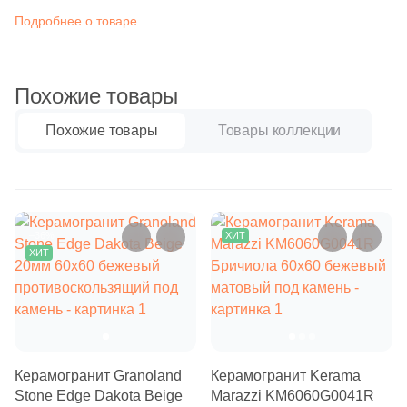
Бетон
2
Atrivm (
)
Подробнее о товаре
31
Ava La Fabbrica (
)
Размер, см
22
Avroria (
)
Похожие товары
20x20
44
Azori (
)
Похожие товары
Товары коллекции
90
Azteca (
)
20x40
151
Azulejos Benadresa (
)
40x80
2
Azulejos Borja (
)
–36%
ХИТ
21
Azulev (
)
ХИТ
30x60
13
Azuliber (
)
60x60
5
Azulindus&Marti (
)
8
Azuvi (
)
60x120
Керамогранит Granoland
Керамогранит Kerama
590
Baldocer (
)
Stone Edge Dakota Beige
Marazzi KM6060G0041R