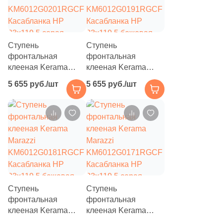
6
Orinda (
)
19
Oset (
)
905
Pamesa Ceramica (
)
Ступень
Ступень
фронтальная
фронтальная
4
Panaria (
)
клееная Kerama
клееная Kerama
Marazzi
Marazzi
73
Paradyz (
)
5 655 руб./шт
5 655 руб./шт
KM6012G0201RGCF
KM6012G0191RGCF
115
Pardis Ceram Pazh (
)
Касабланка HP
Касабланка HP
33x119.5 серая
33x119.5 бежевая
2
Pars Tile (
)
светлая матовая под
светлая матовая под
камень
камень
22
Pastorelli (
)
288
Peronda (
)
63
Persepolis Tile (
)
Ступень
Ступень
10
Persian Tile (
)
фронтальная
фронтальная
клееная Kerama
4
клееная Kerama
Petracers (
)
Marazzi
Marazzi