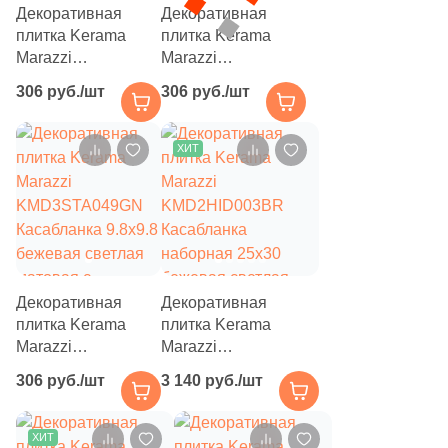
Декоративная
Декоративная
153
Infinity Ceramica (
)
плитка Kerama
плитка Kerama
Marazzi
Marazzi
101
Inter Gres (
)
KMD3STA050GN
KMD3STA051GN
306 руб./шт
306 руб./шт
Касабланка 9.8x9.8
Касабланка 9.8x9.8
24
Isla (
)
серая светлая
серая матовая с
15
Itaca (
)
матовая с
орнаментом
ХИТ
орнаментом
204
Italgraniti (
)
46
Italica Tiles (
)
892
Italon (Италон) (
)
37
Jano Tiles (
)
Декоративная
Декоративная
плитка Kerama
плитка Kerama
21
Janye Slab (
)
Marazzi
Marazzi
KMD3STA049GN
13
KMD2HID003BR
KRONOS (
)
306 руб./шт
3 140 руб./шт
Касабланка 9.8x9.8
Касабланка
71
Keope (
)
бежевая светлая
наборная 25x30
матовая с
бежевая светлая
ХИТ
112
Keraben (
)