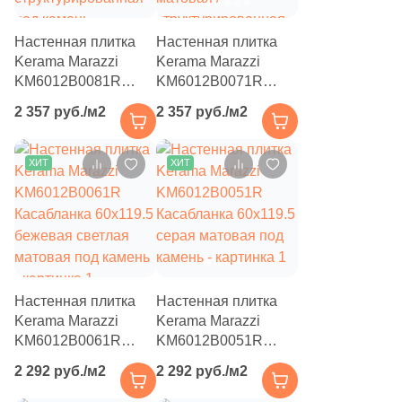
41
Fiandre (
)
1
Flais Granito (
)
Настенная плитка
Настенная плитка
Kerama Marazzi
Kerama Marazzi
78
Flaviker (
)
KM6012B0081R
KM6012B0071R
Касабланка 60x119.5
Касабланка 60x119.5
25
Floor Gres (
)
2 357 руб./м2
2 357 руб./м2
серая матовая /
серая светлая
26
Florim (
)
структурированная
матовая /
под камень
структурированная
ХИТ
ХИТ
35
Fondovalle (
)
под камень
15
Fusure Ceramic (
)
44
GIGA-Line (
)
1
Gala (
)
Настенная плитка
Настенная плитка
76
Gambini (
)
Kerama Marazzi
Kerama Marazzi
KM6012B0061R
KM6012B0051R
29
Gardenia Orchidea (
)
Касабланка 60x119.5
Касабланка 60x119.5
2 292 руб./м2
2 292 руб./м2
151
Gayafores (
)
бежевая светлая
серая матовая под
матовая под камень
камень