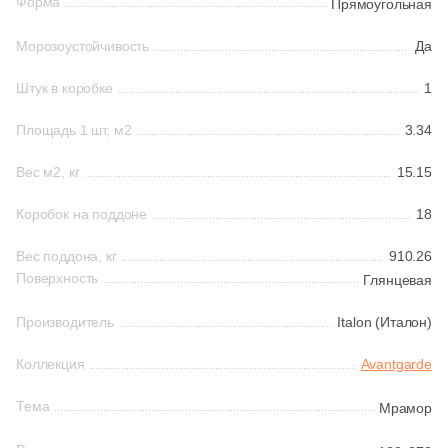
Форма
Прямоугольная
161
Ceradim (
)
Морозоустойчивость
Да
Шестиугольная
10
Ceramica Colli (
)
Штук в коробке
1
615
Ceramica Fioranese (
)
Восьмиугольная
Площадь 1 шт, м2
3.34
59
Ceramiche Brennero (
)
Вес м2, кг
15.15
Материал
24
Ceramiche Grazia (
)
Керамическая
Коробок на поддоне
18
25
Ceramika Konskie (
)
Вес поддона, кг
910.26
53
Cercom (
)
Из керамогранита
Поверхность
Глянцевая
142
Cerdomus (
)
Производитель
Italon (Италон)
Из белой глины
22
Cerim (
)
Коллекция
Avantgarde
23
Cero Cuarenta (
)
Из красной глины
Тема
Мрамор
22
Cerpa (
)