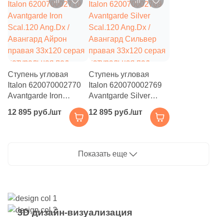
24
Piemme Ceramiche (
)
бетон
под бетон
146
Piemme Valentino (
)
95
Pieza Ceramica (
)
99
Planet Ceramics (
)
Ступень угловая
Ступень угловая
2
Polo Gres (
)
Italon 620070002770
Italon 620070002769
Avantgarde Iron
Avantgarde Silver
63
Porcelanicos HDC (
)
Scal.120 Ang.Dx /
Scal.120 Ang.Dx /
12 895 руб./шт
12 895 руб./шт
Авангард Айрон
Авангард Сильвер
58
Porcelanite Dos (
)
правая 33x120 серая
правая 33x120 серая
225
Porcelanosa (
)
натуральная под
натуральная под
бетон
бетон
Показать еще
4
Porsixty (
)
10
Premium GT (
)
397
Primavera (
)
195
Prissmacer (
)
3D дизайн-визуализация