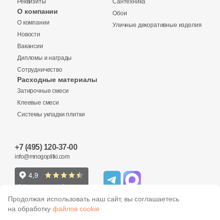
Реквизиты
Сантехника
О компании
Обои
Купить в 1 клик
9
Rino Seramik (
)
О компании
Уличные декоративные изделия
10
Roberto Cavalli (
)
Новости
Вакансии
40
Roca (
)
Дипломы и награды
Количество
Сотрудничество
39
Rocersa (
)
Заявка на бесплатный 3D дизайн
Расходные материалы
7
Roka Ceram (
)
Затирочные смеси
Обратная связь
Клеевые смеси
27
Romario Ceramics (
)
Системы укладки плитки
2
м
шт
упак
148
Rondine (
)
Ваше имя
1
Royal Tile (
)
+7 (495) 120-37-00
Ваше имя
info@mnogoplitki.com
10 010 руб.
Общая стоимость
72
Royce (
)
Телефон
9
SERAMIKSAN (
)
Телефон
15 000₽
Продолжая использовать наш сайт, вы соглашаетесь
Минимальная сумма заказа
8
SERANIT (
)
на обработку
файлов cookie
E-Mail