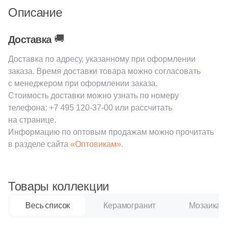
111
Creanza (
)
Описание
20
Cristacer (
)
🚚
Доставка
56
Cube Ceramica (
)
Доставка по адресу, указанному при оформлении
59
DEL CONCA (
)
заказа. Время доставки товара можно согласовать
86
DNA Tiles (
)
с менеджером при оформлении заказа.
Стоимость доставки можно узнать по номеру
2
DVOMO (
)
телефона:
+7 495 120-37-00
или рассчитать
на странице.
116
Dado Ceramica (
)
Информацию по оптовым продажам можно прочитать
47
Dako (
)
в разделе сайта
«Оптовикам».
25
DeShun Ceramics (
)
16
Decocer (
)
Товары коллекции
57
Decovita (
)
Весь список
Керамогранит
Мозаика
302
Delacora (
)