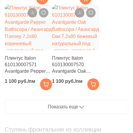
11
LV Granito (
)
7.2x60 бежевый
7.2x60 серый
натуральный под
натуральный под
19
La Fabbrica (
)
бетон
бетон
560
La Faenza (
)
57
La Fenice (
)
85
La Platera (
)
398
Laminam (
)
Плинтус Italon
Плинтус Italon
610130007571
610130007570
118
Laminam Russia (
)
Avantgarde Pepper
Avantgarde Oak
Battiscopa / Авангард
Battiscopa / Авангард
41
LandDecor (
)
1 100 руб./пм
1 100 руб./пм
Пэппер 7.2x80
Оак 7.2x80 бежевый
коричневый
натуральный под
15
Landgrace (
)
натуральный под
дерево
1545
Laparet (
)
дерево
Показать еще
45
Lea Ceramiche (
)
82
LeeDo Ceramica (
)
Ступень фронтальная из коллекции