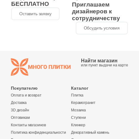
БЕСПЛАТНО
Приглашаем
20
ProConcept (
)
дизайнеров к
Оставить заявку
сотрудничеству
66
ProGRES Ceramica (
)
Обсудить условия
12
Protiles (
)
12
QUA Granite (
)
14
Quadro Decor (
)
Найти магазин
или пункт выдачи на карте
20
RAK Ceramics (
)
143
Ragno (
)
Покупателю
Каталог
260
Realistik (
)
Оплата и возврат
Плитка
76
Realonda (
)
Доставка
Керамогранит
3D дизайн
Мозаика
50
Refin (
)
Оптовикам
Ступени
461
Rex Ceramiche (
)
Контакты магазинов
Клинкер
Политика конфиденциальности
Декоративный камень
54
Ribesalbes Ceramica (
)