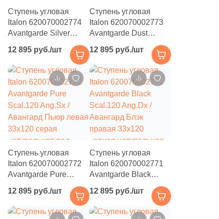
6
Orinda (
)
Ступень угловая
Ступень угловая
19
Oset (
)
Italon 620070002774
Italon 620070002773
Avantgarde Silver
Avantgarde Dust
905
Pamesa Ceramica (
)
Scal.120 Ang.Sx /
Scal.120 Ang.Sx /
12 895 руб./шт
12 895 руб./шт
Авангард Сильвер
Авангард Даст левая
4
Panaria (
)
левая 33x120 серая
33x120 бежевая
натуральная под
натуральная под
73
Paradyz (
)
бетон
бетон
115
Pardis Ceram Pazh (
)
2
Pars Tile (
)
22
Pastorelli (
)
288
Peronda (
)
Ступень угловая
Ступень угловая
Italon 620070002772
Italon 620070002771
63
Persepolis Tile (
)
Avantgarde Pure
Avantgarde Black
Scal.120 Ang.Sx /
Scal.120 Ang.Dx /
10
Persian Tile (
)
12 895 руб./шт
12 895 руб./шт
Авангард Пьюр левая
Авангард Блэк
33x120 серая
правая 33x120
4
Petracers (
)
натуральная под
черная натуральная