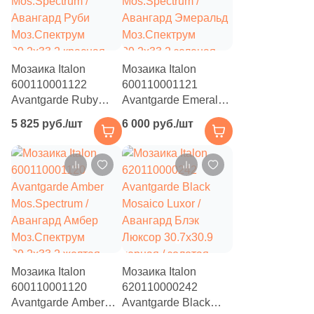
квадратный
квадратный
142
Geotiles (
)
583
Global Tile (
)
10
Globus Ceramica (
)
Мозаика Italon
Мозаика Italon
600110001122
600110001121
9
Goetan Ceramica (
)
Avantgarde Ruby
Avantgarde Emerald
7
Golden State (
)
Mos.Spectrum /
Mos.Spectrum /
5 825 руб./шт
6 000 руб./шт
Авангард Руби
Авангард Эмеральд
103
Goldis Tile (
)
Моз.Спектрум
Моз.Спектрум
29.2x33.2 красная
29.2x33.2 зеленая
100
Gracia Ceramica (
)
натуральная
натуральная
моноколор, чип
моноколор, чип
29
Granoland (
)
фигурный
фигурный
75
Grasaro (
)
136
Gravita (
)
Мозаика Italon
Мозаика Italon
19
Gres De Aragon (
)
600110001120
620110000242
110
Gresant (
)
Avantgarde Amber
Avantgarde Black