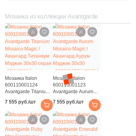
41
Fiandre (
)
1
Flais Granito (
)
Мозаика из коллекции Avantgarde
78
Flaviker (
)
25
Floor Gres (
)
26
Florim (
)
35
Fondovalle (
)
15
Fusure Ceramic (
)
Мозаика Italon
Мозаика Italon
44
GIGA-Line (
)
600110001124
600110001123
Avantgarde Titanium
Avantgarde Aurum
1
Gala (
)
Mosaico Magic /
Mosaico Magic /
7 555 руб./шт
7 555 руб./шт
76
Gambini (
)
Авангард Титаниум
Авангард Аурум
Мэджик 30x30 серая
Мэджик 30x30
29
Gardenia Orchidea (
)
глянцевая /
золотая глянцевая /
рельефная под
рельефная под
151
Gayafores (
)
металл, чип
металл, чип