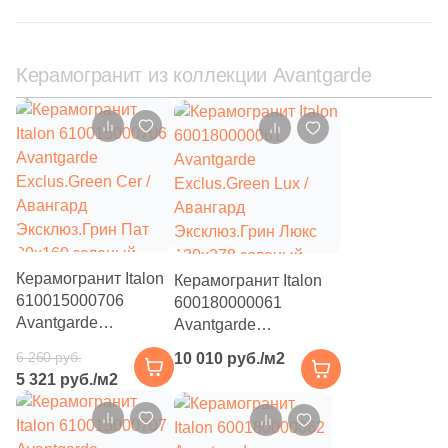
4
Diart (
)
61
Dogma (
)
Керамогранит из коллекции Avantgarde
5
Domino (
)
–15%
62
DualGres (
)
64
Duna (
)
82
Dune (
)
21
Durstone (
)
Керамогранит Italon
Керамогранит Italon
5
EM-TILE (
)
610015000706
600180000061
669
ESTIMA (
)
Avantgarde
Avantgarde
Exclus.Green Cer /
Exclus.Green Lux /
6 260 руб.
10 010 руб./м2
33
Ecoceramic (
)
Авангард
Авангард
5 321 руб./м2
Эксклюз.Грин Пат
Эксклюз.Грин Люкс
6
Edilcuoghi Edilgres (
)
80x160 зеленый
120x278 зеленый
–15%
патинированный под
глянцевый под
149
Edimax Ceramiche Astor (
)