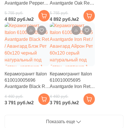
Avantgarde Pepper
Avantgarde Oak Ret /
Ret / Авангард
69
Авангард Оак Рет
Etile (
)
5 755 руб.
5 755 руб.
Пэппер Рет 20x160
20x160 бежевый
4 892 руб./м2
4 892 руб./м2
66
Etili Seramik (
)
коричневый
натуральный под
натуральный под
дерево
–15%
–15%
420
Eurotile Ceramica (
)
дерево
51
Evolution Ceramic (
)
83
Exagres (
)
42
Exterior Ceramica (
)
Керамогранит Italon
Керамогранит Italon
46
FMAX (
)
610010005696
610010005695
57
Fakhar (
)
Avantgarde Black Ret
Avantgarde Iron Ret /
/ Авангард Блэк Рет
Авангард Айрон Рет
119
Fanal (
)
4 460 руб.
4 460 руб.
60x120 черный
60x120 серый
3 791 руб./м2
3 791 руб./м2
натуральный под
натуральный под
208
Fap Ceramiche (
)
бетон
бетон
43
Favania (
)
Показать еще