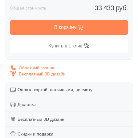
Глазурованная глянцевая
33 433 руб.
Общая стоимость
86
Alpas Euro (
)
Глазурованная матовая
27
Altacera (
)
В корзину
1
Amadis (
)
Лаппатированная
5
Anka Seramic (
)
Купить в 1 клик
Полированная
23
Antica Ceramica Rubiera (
)
49
Aparici (
)
Обратный звонок
Бесплатный 3D дизайн
Цвет
45
Apavisa (
)
Белая
Оплата картой, наличными, по счету
195
Arcadia Ceramica (
)
89
Arcana Ceramica (
)
Доставка
Бежевая
672
Arch Skin (
)
Бесплатный 3D дизайн
Серая
98
Argenta (
)
Скидки и подарки
34
Ariana (
)