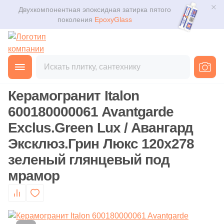
Двухкомпонентная эпоксидная затирка пятого
Для помещения
Плитка
поколения
EpoxyGlass
Для ванной
Керамогранит
Фильтры
Каталог
Для кухни
Главная
Каталог
Товары
Керамогранит
от
Мозаика
3D дизайн
Для кафе
Керамогранит Italon
Ступени
Производитель
Доставка
600180000061 Avantgarde
Для офиса
152
41zero42 (
)
Exclus.Green Lux / Авангард
Клинкер
Оплата и возврат
114
A-Ceramica (
)
Эксклюз.Грин Люкс 120x278
Для улицы
зеленый глянцевый под
Декоративный камень
920
ABK (
)
Контакты магазинов
мрамор
9
ADEX (
)
Назначение плитки
Напольные покрытия
О компании
19
AGL Tiles (
)
Настенная
Новости
Сантехника
638
ALMA Ceramica (
)