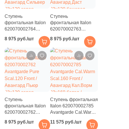
88
Marca Corona (
)
Ступень
Ступень
4
Margres (
)
фронтальная Italon
фронтальная Italon
5
Mariner (
)
620070002764
620070002763
Avantgarde Silver
Avantgarde Dust
8 975 руб./шт
66
8 975 руб./шт
Marjan (
)
Scal.120 Front /
Scal.120 Front /
Авангард Сильвер
Авангард Даст
61
Meissen Keramik (
)
33x120 серая
33x120 бежевая
натуральная под
22
натуральная под
Metropol (
)
бетон
бетон
43
Mico (
)
7
Mijares (
)
93
Mirage (
)
Ступень
Ступень фронтальная
11
Monalisa (
)
фронтальная Italon
Italon 620070002785
620070002762
Avantgarde Cal.Warm
14
Monocibec (
)
Avantgarde Pure
Scal.160 Front /
8 975 руб./шт
11 575 руб./шт
Scal.120 Front /
Авангард Кал.Ворм
112
Monopole (
)