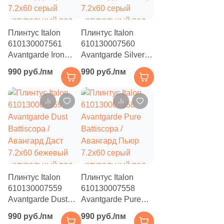
2192
Kerama Marazzi (
)
Плинтус Italon
Плинтус Italon
215
Keramin (
)
610130007561
610130007560
Avantgarde Iron
Avantgarde Silver
19
Keramo Rosso (
)
Battiscopa /
Battiscopa /
990 руб./пм
990 руб./пм
199
Keratile (
)
Авангард Айрон
Авангард Сильвер
7.2x60 серый
7.2x60 серый
33
Kerlife (Керлайф) (
)
натуральный под
натуральный под
бетон
бетон
24
Keros Ceramica (
)
207
Kerranova (
)
11
Kevis (
)
205
Kutahya (
)
Плинтус Italon
Плинтус Italon
610130007559
610130007558
221
LASSELSBERGER CERAMICS (
)
Avantgarde Dust
Avantgarde Pure
230
LCM (
)
Battiscopa /
Battiscopa /
990 руб./пм
990 руб./пм
Авангард Даст
Авангард Пьюр