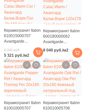
мрамор
мрамор
3
Eefa Ceram (
)
99
El Molino (
)
40
Elios Ceramica (
)
Керамогранит Italon
Керамогранит Italon
24
Emigres (
)
610015000707
600180000062
Avantgarde
Avantgarde
27
Emil Ceramica (
)
Calac.Warm Cer /
Calac.Warm /
6 260 руб.
8 040 руб./м2
Авангард
Авангард
34
Emotion Ceramics (
)
5 321 руб./м2
Калак.Ворм Пат
Калак.Ворм 120x278
145
Energie Ker (
)
80x160 белый /
белый полуматовый
–14%
–14%
бежевый
под мрамор
273
Ennface (
)
патинированный под
мрамор
485
Equipe (
)
18
Ermes Aurelia (
)
4
EspinasCeram (
)
Керамогранит Italon
Керамогранит Italon
610010005707
610010005706
24
Eternal (
)