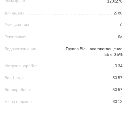
38
Cerrad (
)
Размер, см
120x278
6
Cicogres (
)
Длина, мм
2780
103
Cifre (
)
Толщина, мм
6
34
Cl Ker (
)
Ректификат
Да
3
Click Ceramica (
)
Водопоглощение
Группа BIa – влагопоглощение
23
Codicer (
)
– Eb ≤ 0,5%
5
Coem Ceramiche (
)
Метров в коробке
3.34
216
Coliseum (
)
Вес 1 шт, кг
50.57
83
Colorker (
)
Вес коробки, кг
50.57
87
Colortile (
)
м2 на поддоне
60.12
18
Concor (
)
2
Cotto Petrus (
)