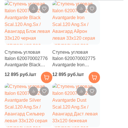
114
Navarti (
)
349
Neodom (
)
39
New Tiles (
)
215
New Trend (
)
Ступень угловая
Ступень угловая
36
Nice Ker (
)
Italon 620070002776
Italon 620070002775
Avantgarde Black
26
Avantgarde Iron
NovaBell (
)
Scal.120 Ang.Sx /
Scal.120 Ang.Sx /
12 895 руб./шт
12 895 руб./шт
84
Novin Ceram (
)
Авангард Блэк левая
Авангард Айрон
33x120 черная
левая 33x120 серая
3
NuovoCorso (
)
натуральная под
натуральная под
бетон
бетон
272
Ocean Ceramic (
)
31
One Touch ceramic (
)
39
Onlygres (
)