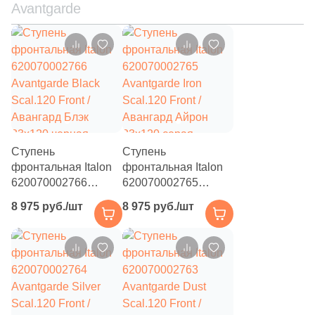
Avantgarde
301
Leonardo (
)
11
Leopard (
)
660
Living Ceramics (
)
1
Lotus (
)
40
Love Ceramic Tiles (
)
10
M Angelo Ceramica (
)
Ступень
Ступень
фронтальная Italon
фронтальная Italon
8
MEI (
)
620070002766
620070002765
29
MGM Ceramiche (
)
Avantgarde Black
Avantgarde Iron
8 975 руб./шт
8 975 руб./шт
Scal.120 Front /
Scal.120 Front /
372
Maimoon Ceramica (
)
Авангард Блэк
Авангард Айрон
33x120 черная
33x120 серая
149
Mainzu (
)
натуральная под
натуральная под
бетон
бетон
12
Majorca Tiffany (
)
101
Marble Mosaic (
)