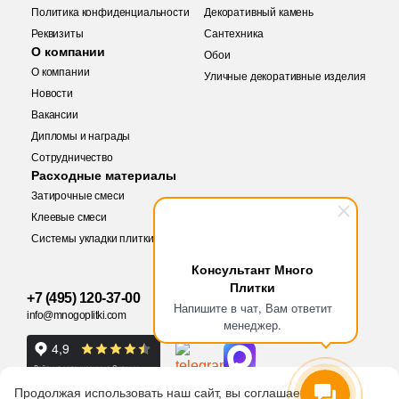
Политика конфиденциальности
Декоративный камень
17
9.9x40.2 (
)
3
Eefa Ceram (
)
Реквизиты
Сантехника
12
9.6x60 (
)
О компании
Обои
99
El Molino (
)
О компании
Уличные декоративные изделия
6
9,8x9,8 (
)
40
Elios Ceramica (
)
Новости
Вакансии
34
9.5x60 (
)
24
Emigres (
)
Дипломы и награды
2
9.6x9.6 (
)
Купить в 1 клик
Сотрудничество
27
Emil Ceramica (
)
Заявка на бесплатный 3D дизайн
Расходные материалы
2
9.8x59.3 (
)
34
Emotion Ceramics (
)
Затирочные смеси
Запрос аналогов
Обратная связь
Клеевые смеси
2
9.8x119.8 (
)
145
Energie Ker (
)
Системы укладки плитки
16
9.5x9.5 (
)
Количество
273
Ennface (
)
Ваше имя
Консультант Много
Плитки
2
10x70 (
)
485
Equipe (
)
+7 (495) 120-37-00
Ваше имя
Ваше имя
Напишите в чат, Вам ответит
info@mnogoplitki.com
74
10x60 (
)
менеджер.
18
Ermes Aurelia (
)
Телефон
2
м
3
шт
упак
10x2 (
)
4
EspinasCeram (
)
Телефон
Телефон
2
10.5x10.5 (
)
Продолжая использовать наш сайт, вы соглашаетесь
24
Eternal (
)