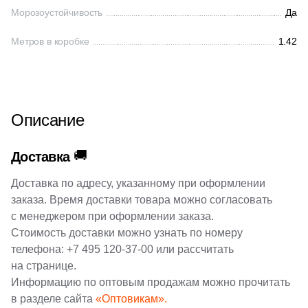
1
Синий (
)
Морозоустойчивость
Да
28
6x30 (
)
161
Ceradim (
)
1
Сиреневый (
)
Метров в коробке
1.42
7
6x26 (
)
10
Ceramica Colli (
)
1
Слоновая кость (
)
3
6x5,2 (
)
615
Ceramica Fioranese (
)
1
Темно-коричневый (
)
1
6x12 (
)
59
Ceramiche Brennero (
)
1
Терракотовый (
)
Описание
78
6x25 (
)
24
Ceramiche Grazia (
)
1
Фиолетовый (
)
19
6x24.6 (
)
🚚
25
Ceramika Konskie (
)
Доставка
1
Фисташковый (
)
2
6x2 (
)
53
Cercom (
)
Доставка по адресу, указанному при оформлении
1
Хаки (
)
заказа. Время доставки товара можно согласовать
3
7,2x45 (
)
142
Cerdomus (
)
с менеджером при оформлении заказа.
1
Черный (
)
5
7.2x7.2 (
)
Стоимость доставки можно узнать по номеру
22
Cerim (
)
1
Черный! (
)
телефона:
+7 495 120-37-00
или рассчитать
6
7х28 (
)
23
Cero Cuarenta (
)
на странице.
1
Шоколадный (
)
8
7.2x60 (
)
Информацию по оптовым продажам можно прочитать
22
Cerpa (
)
1
бклый (
)
в разделе сайта
«Оптовикам».
12
7.5x20 (
)