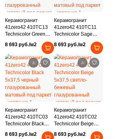
111
Creanza (
)
20
Cristacer (
)
Керамогранит
Керамогранит
56
Cube Ceramica (
)
41zero42 410TC13
41zero42 410TC11
Technicolor Green
Technicolor Sage
59
DEL CONCA (
)
Bottle 5x37,5
5x37,5 оливковый
8 693 руб./м2
8 693 руб./м2
зеленый
глазурованный
86
DNA Tiles (
)
глазурованный
матовый под паркет
матовый под паркет
2
DVOMO (
)
116
Dado Ceramica (
)
47
Dako (
)
25
DeShun Ceramics (
)
16
Decocer (
)
Керамогранит
Керамогранит
41zero42 410TC03
41zero42 410TC02
57
Decovita (
)
Technicolor Black
Technicolor Beige
5x37,5 черный
5x37,5 светло-
302
Delacora (
)
8 693 руб./м2
8 693 руб./м2
глазурованный
бежевый