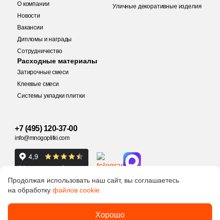
О компании
Уличные декоративные изделия
69
Etile (
)
Новости
Вакансии
66
Etili Seramik (
)
Дипломы и награды
Количество
Сотрудничество
420
Eurotile Ceramica (
)
Заявка на бесплатный 3D дизайн
Расходные материалы
51
Evolution Ceramic (
)
Затирочные смеси
Обратная связь
Клеевые смеси
83
Exagres (
)
Системы укладки плитки
2
м
шт
упак
42
Exterior Ceramica (
)
Ваше имя
46
FMAX (
)
+7 (495) 120-37-00
Ваше имя
info@mnogoplitki.com
9 055 руб.
Общая стоимость
57
Fakhar (
)
Телефон
119
Fanal (
)
Телефон
15 000₽
Продолжая использовать наш сайт, вы соглашаетесь
Минимальная сумма заказа
208
Fap Ceramiche (
)
на обработку
файлов cookie
E-Mail
43
Favania (
)
Ваше имя
Политика
2005-2026 © Много плитки. Цены и информация,
Хорошо
обработки
E-Mail