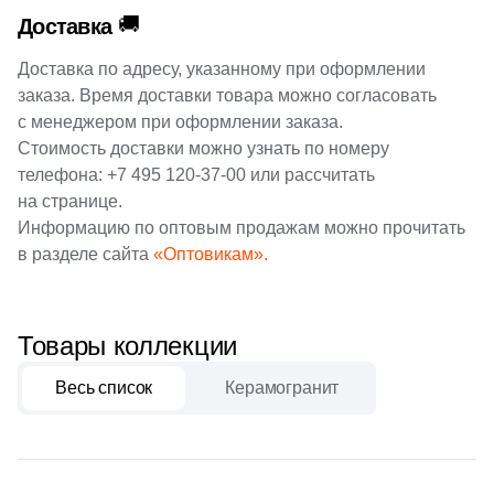
🚚
Доставка
161
Ceradim (
)
Шестиугольная
Доставка по адресу, указанному при оформлении
10
Ceramica Colli (
)
заказа. Время доставки товара можно согласовать
615
Ceramica Fioranese (
)
Восьмиугольная
с менеджером при оформлении заказа.
Стоимость доставки можно узнать по номеру
59
Ceramiche Brennero (
)
телефона:
+7 495 120-37-00
или рассчитать
Материал
на странице.
24
Ceramiche Grazia (
)
Информацию по оптовым продажам можно прочитать
Керамическая
25
Ceramika Konskie (
)
в разделе сайта
«Оптовикам».
53
Cercom (
)
Из керамогранита
142
Cerdomus (
)
Товары коллекции
Из белой глины
22
Cerim (
)
Весь список
Керамогранит
23
Cero Cuarenta (
)
Из красной глины
22
Cerpa (
)