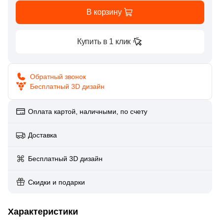
Глазурованная глянцевая
В корзину
86
Alpas Euro (
)
Глазурованная матовая
27
Altacera (
)
Купить в 1 клик
1
Amadis (
)
Лаппатированная
5
Anka Seramic (
)
Обратный звонок
Бесплатный 3D дизайн
Полированная
23
Antica Ceramica Rubiera (
)
49
Aparici (
)
Оплата картой, наличными, по счету
Цвет
45
Apavisa (
)
Доставка
Белая
195
Arcadia Ceramica (
)
Бесплатный 3D дизайн
89
Arcana Ceramica (
)
Бежевая
672
Arch Skin (
Скидки и подарки
)
Серая
98
Argenta (
)
Характеристики
34
Ariana (
)