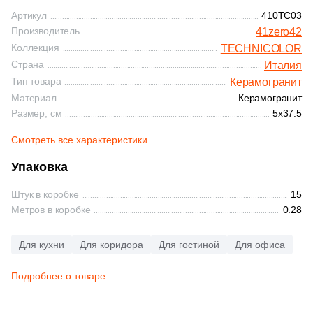
Синяя и голубая
Артикул
410TC03
365
Ariostea (
)
Производитель
41zero42
Коричневая
Коллекция
TECHNICOLOR
27
Arklam (
)
Страна
Италия
16
Armano (
)
Тип товара
Керамогранит
Черная
Материал
Керамогранит
3
Art Ceramic (
)
Размер, см
5x37.5
Тема (рисунок на плитке)
69
Art&Natura Ceramica (
)
Смотреть все характеристики
Моноколор
341
Artcer (
)
Упаковка
4
Artecera (
)
Штук в коробке
15
Дерево
Метров в коробке
0.28
115
Ascale (
)
Мрамор
56
Ascot Ceramiche (
)
Для кухни
Для коридора
Для гостиной
Для офиса
1
Atlantic Tiles (
)
Подробнее о товаре
Камень
2063
Atlas Concorde (Italy) (
)