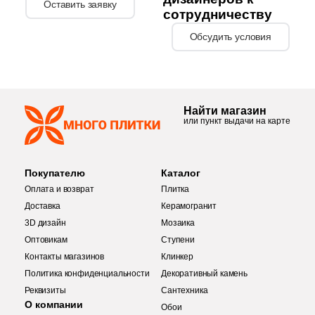
Оставить заявку
сотрудничеству
3
Eefa Ceram (
)
Обсудить условия
99
El Molino (
)
40
Elios Ceramica (
)
24
Emigres (
)
Найти магазин
или пункт выдачи на карте
27
Emil Ceramica (
)
34
Emotion Ceramics (
)
Покупателю
Каталог
145
Energie Ker (
)
Оплата и возврат
Плитка
273
Ennface (
)
Доставка
Керамогранит
3D дизайн
Мозаика
485
Equipe (
)
Оптовикам
Ступени
Контакты магазинов
18
Клинкер
Ermes Aurelia (
)
Политика конфиденциальности
Декоративный камень
4
EspinasCeram (
)
Реквизиты
Сантехника
О компании
Обои
Купить в 1 клик
24
Eternal (
)