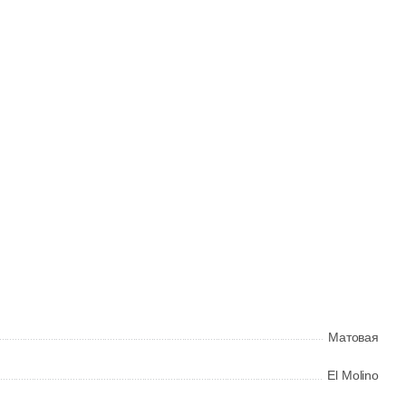
Общая стоимость
Минимальная сумма заказа
Матовая
El Molino