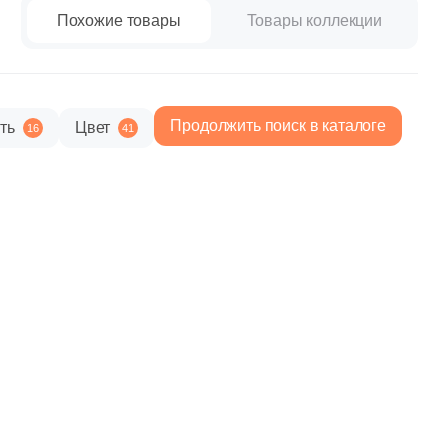
paret
Италия
Похожие товары
Товары коллекции
Китай
Россия
Продолжить поиск в каталоге
ть
Цвет
16
41