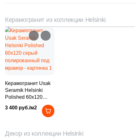
9
Italgraniti (
)
243
Italon (Италон) (
)
Керамогранит из коллекции Helsinki
3
Keraben (
)
1688
Kerama Marazzi (
)
4
Keramika Modus (
)
30
Keramin (
)
3
Keratile (
)
Керамогранит Usak
71
Kerlife (Керлайф) (
)
Seramik Helsinki
7
Keros Ceramica (
)
Polished 60x120
серый
9
Kerranova (
)
3 400 руб./м2
полированный под
мрамор
146
LASSELSBERGER CERAMICS (
)
11
La Fenice (
)
Декор из коллекции Helsinki