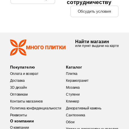
сотрудничеству
6
Mico (
)
Обсудить условия
10
Moneli Decor (
)
68
Monopole (
)
41
Motto Ceramic (
)
Найти магазин
или пункт выдачи на карте
2
Museum (
)
2
Myr Ceramica (
)
Покупателю
Каталог
3
NSmosaic (
)
Оплата и возврат
Плитка
Доставка
Керамогранит
15
Navarti (
)
3D дизайн
Мозаика
17
New Trend (
)
Оптовикам
Ступени
Контакты магазинов
Клинкер
2
NovaBell (
)
Политика конфиденциальности
Декоративный камень
37
Pamesa Ceramica (
)
Реквизиты
Сантехника
О компании
Обои
Купить в 1 клик
19
Paradyz (
)
О компании