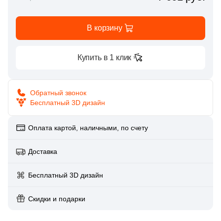
Глазурованная глянцевая
74
Atlas Concorde (Italy) (
)
В корзину
Глазурованная матовая
4
Ava La Fabbrica (
)
193
Azori (
)
Купить в 1 клик
Лаппатированная
11
Azteca (
)
Полированная
3
Azulejo Espanol (
)
Обратный звонок
Бесплатный 3D дизайн
9
Azulejos Benadresa (
)
Цвет
15
Azulev (
)
Оплата картой, наличными, по счету
Белая
27
Baldocer (
)
Доставка
6
CIR Ceramiche (
)
Бежевая
Бесплатный 3D дизайн
8
CONCEPT GT (
)
Серая
Скидки и подарки
6
Cas Ceramica (
)
17
Ceracasa (
)