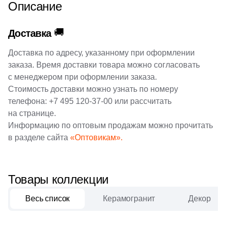
Описание
2
Goldencer (
)
Шестиугольная
🚚
Доставка
23
Gracia Ceramica (
)
Доставка по адресу, указанному при оформлении
2
Gresmanc (
)
Восьмиугольная
заказа. Время доставки товара можно согласовать
4
Grespania (
)
с менеджером при оформлении заказа.
Материал
Стоимость доставки можно узнать по номеру
4
Halcon (
)
телефона:
+7 495 120-37-00
или рассчитать
Керамическая
9
Heralgi (
)
на странице.
Информацию по оптовым продажам можно прочитать
3
ITT Ceramica (
)
Из керамогранита
в разделе сайта
«Оптовикам».
113
Ibero (
)
Из белой глины
1
Idalgo (Керамика Будущего) (
)
Товары коллекции
13
Imola Ceramica (
)
Из красной глины
Весь список
Керамогранит
Декор
1
Isla (
)