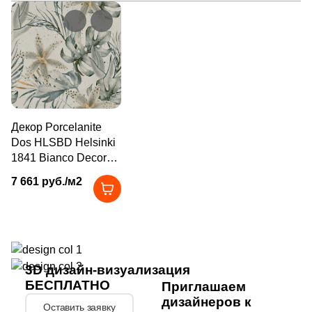
1
La Platera (
)
371
Laparet (
)
150
Living Ceramics (
)
7
Lotus (
)
5
MEI (
)
Декор Porcelanite
61
Mainzu (
)
Dos HLSBD Helsinki
1841 Bianco Decor
6
Mallol (
)
Garden 100x100
7 661 руб./м2
серый / бежевый
1
Marble Mosaic (
)
натуральный
20
Marca Corona (
)
флористика
2
Marmocer (
)
3D дизайн-визуализация
5
Mayolica (
)
БЕСПЛАТНО
Приглашаем
7
Metropol (
)
дизайнеров к
Оставить заявку