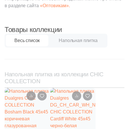
3
Gambini (
)
в разделе сайта
«Оптовикам».
18
Gardenia Orchidea (
)
11
Gayafores (
)
Товары коллекции
22
Geotiles (
)
Весь список
Напольная плитка
194
Global Tile (
)
3
Goetan Ceramica (
)
7
Golden State (
)
Напольная плитка из коллекции CHIC
1
Gomez (
)
COLLECTION
1
Gracia Ceramica (
)
10
Gres De Aragon (
)
6
Gresmanc (
)
2
Grespania (
)