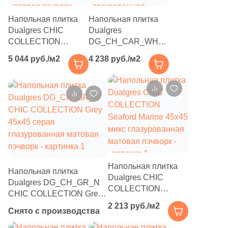
15
Halcon (
)
Напольная плитка
Напольная плитка
1
ITT Ceramica (
)
Dualgres CHIC
Dualgres
COLLECTION
DG_CH_CAR_WH_N
38
Ibero (
)
Bosham Black 45x45
CHIC COLLECTION
5 044 руб./м2
4 238 руб./м2
3
Idalgo (Керамика Будущего) (
)
коричневая
Cardiff White 45x45
глазурованная
черно-белая
30
Imola Ceramica (
)
матовая пэчворк
глазурованная
матовая пэчворк
23
Infinity Ceramica (
)
74
Inter Gres (
)
5
Interbau (
)
17
Italgraniti (
)
Напольная плитка
Напольная плитка
Dualgres CHIC
55
Italica Tiles (
)
Dualgres DG_CH_GR_N
COLLECTION
CHIC COLLECTION Grey
331
Italon (Италон) (
)
Seaford Marine 45x45
45x45 серая
2 213 руб./м2
Снято с производства
микс глазурованная
глазурованная матовая
12
Keope (
)
матовая пэчворк
пэчворк