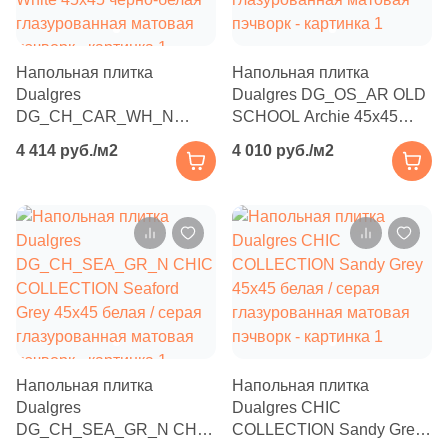
Бетон
2
Ceranosa (
)
43
Cercom (
)
Размер, см
Напольная плитка
Напольная плитка
47
Cerdomus (
)
Dualgres
Dualgres DG_OS_AR OLD
20x20
DG_CH_CAR_WH_N
SCHOOL Archie 45x45
1
Cerpa (
)
CHIC COLLECTION Cardiff
белая / серая
4 414 руб./м2
4 010 руб./м2
34
Cerrad (
)
White 45x45 черно-белая
глазурованная матовая
20x40
глазурованная матовая
пэчворк
6
Cicogres (
)
пэчворк
40x80
38
Cifre (
)
3
Cisa Ceramiche (
)
30x60
13
Click Ceramica (
)
60x60
11
Codicer (
)
Напольная плитка
Напольная плитка
59
Coliseum (
)
60x120
Dualgres
Dualgres CHIC
9
Colortile (
)
DG_CH_SEA_GR_N CHIC
COLLECTION Sandy Grey