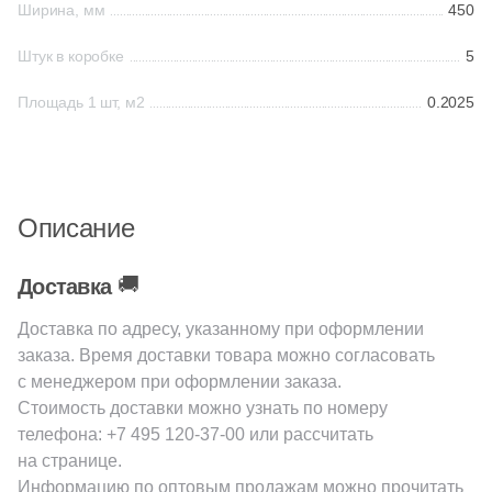
Ширина, мм
450
2
Etile (
)
Шестиугольная
Штук в коробке
5
18
Etili Seramik (
)
Площадь 1 шт, м2
0.2025
153
Eurotile Ceramica (
)
Восьмиугольная
28
Evolution Ceramic (
)
Материал
38
Exagres (
)
Описание
Керамическая
22
FMAX (
)
🚚
Доставка
2
Fabresa (
)
Из керамогранита
5
Fakhar (
)
Доставка по адресу, указанному при оформлении
заказа. Время доставки товара можно согласовать
Из белой глины
45
Fap Ceramiche (
)
с менеджером при оформлении заказа.
Стоимость доставки можно узнать по номеру
29
Fondovalle (
)
Из красной глины
телефона:
+7 495 120-37-00
или рассчитать
44
GIGA-Line (
)
на странице.
Информацию по оптовым продажам можно прочитать