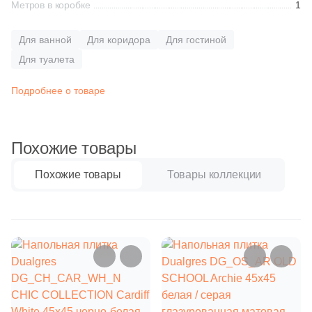
Синяя и голубая
Метров в коробке
1
10
Bode (
)
Для ванной
Для коридора
Для гостиной
Коричневая
33
CIR Ceramiche (
)
Для туалета
5
CONCEPT GT (
)
Черная
Подробнее о товаре
11
Casa dolce casa (
)
Тема (рисунок на плитке)
6
Century (
)
Похожие товары
Моноколор
7
Ceracasa (
)
Похожие товары
Товары коллекции
615
Ceramica Fioranese (
)
Дерево
16
Ceramiche Brennero (
)
Мрамор
24
Ceramiche Grazia (
)
1
Ceramika Konskie (
)
Камень
4
Ceramique Imperiale (
)