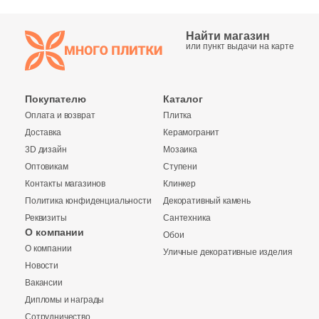
3
Marble Mosaic (
)
Найти магазин
или пункт выдачи на карте
19
Mariner (
)
34
Marmocer (
)
Покупателю
Каталог
7
Mayolica (
)
Оплата и возврат
Плитка
15
Metropol (
)
Доставка
Керамогранит
3D дизайн
Мозаика
7
Monocibec (
)
Оптовикам
Ступени
Контакты магазинов
Клинкер
25
Monopole (
)
Политика конфиденциальности
Декоративный камень
6
Myr Ceramica (
)
Реквизиты
Сантехника
О компании
Обои
Купить в 1 клик
6
NABEL (
)
О компании
Уличные декоративные изделия
Новости
17
NATUCER (
)
Вакансии
2
NSmosaic (
)
Дипломы и награды
Количество
Сотрудничество