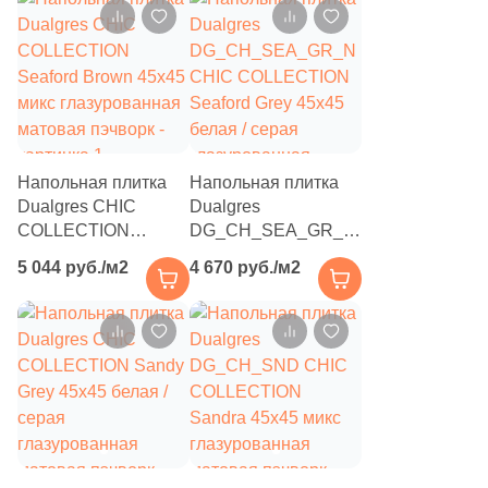
70
Keraben (
)
804
Kerama Marazzi (
)
4
Keramika Modus (
)
4
Keramikos (
)
Напольная плитка
Напольная плитка
19
Keramo Rosso (
)
Dualgres CHIC
Dualgres
14
Keratile (
)
COLLECTION
DG_CH_SEA_GR_N
Seaford Brown 45x45
CHIC COLLECTION
42
Kerlife (Керлайф) (
)
5 044 руб./м2
4 670 руб./м2
микс глазурованная
Seaford Grey 45x45
матовая пэчворк
белая / серая
6
Keros Ceramica (
)
глазурованная
4
Kerranova (
)
матовая пэчворк
145
LASSELSBERGER CERAMICS (
)
17
LEXA Klinker (SDS Keramik) (
)
8
La Fenice (
)