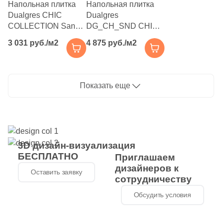
Напольная плитка
Напольная плитка
22
La Platera (
)
Dualgres CHIC
Dualgres
COLLECTION Sandy
DG_CH_SND CHIC
1
Laminam (
)
Grey 45x45 белая /
COLLECTION
3 031 руб./м2
4 875 руб./м2
серая
Sandra 45x45 микс
4
LandDecor (
)
глазурованная
глазурованная
475
Laparet (
)
матовая пэчворк
матовая пэчворк
Показать еще
18
Leonardo (
)
4
Lotus (
)
33
Love Ceramic Tiles (
)
8
MEI (
)
3D дизайн-визуализация
БЕСПЛАТНО
Приглашаем
48
Maimoon Ceramica (
)
дизайнеров к
Оставить заявку
сотрудничеству
38
Mainzu (
)
Обсудить условия
3
Mallol (
)
5
Mapisa (
)