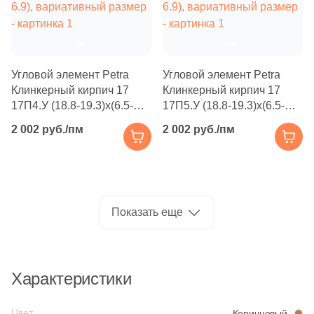
Производитель
8
4.2x22.4 (
)
Kerama Marazzi
4
5.8x20.4 (
)
7
5.1x10.1 (
)
Угловой элемент Petra
Угловой элемент Petra
Laparet
Клинкерный кирпич 17
Клинкерный кирпич 17
3
5.1x23.5-23.8 (
)
17П4.У (18.8-19.3)x(6.5-
17П5.У (18.8-19.3)x(6.5-
Altacera
6.9), вариативный размер
6.9), вариативный размер
13
5x10 (
)
2 002 руб./пм
2 002 руб./пм
6
5.2x43.7 (
)
Alma Ceramica
1
5-10x12.5-24.5 (
)
Delacora
6
5x23.8 (
)
Показать еще
1
5.2x10 (
)
New Trend
2
5.2x23.3 (
)
Характеристики
Страна
7
5.1x22.6 (
)
Россия
2
5.2x22.5 (
)
Цвет
Коричневый