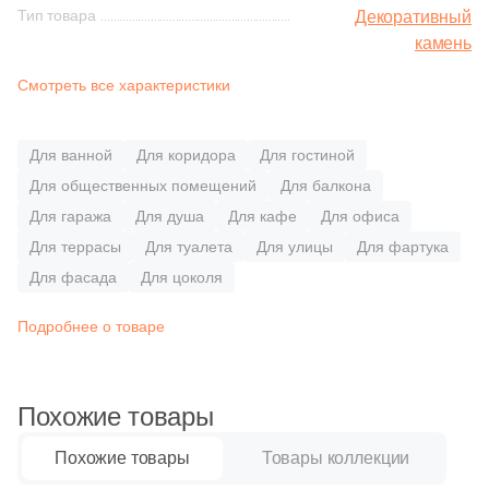
5
Полосы (
)
Синяя и голубая
Тип товара
Декоративный
камень
98
Сланец (
)
Коричневая
Смотреть все характеристики
1
Травертин (
)
Черная
Размер, см
Для ванной
Для коридора
Для гостиной
3
15x15 (
)
Для общественных помещений
Для балкона
Тема (рисунок на плитке)
Для гаража
Для душа
Для кафе
Для офиса
3
30x30 (
)
Моноколор
Для террасы
Для туалета
Для улицы
Для фартука
4
30x60 (
)
Для фасада
Для цоколя
5
45x45 (
)
Дерево
Подробнее о товаре
3
60x120 (
)
Мрамор
78
60x60 (
)
Похожие товары
6
80x80 (
)
Камень
Похожие товары
Товары коллекции
1
3.5x22.5 (
)