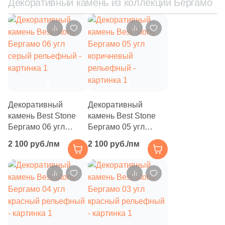
Декоративный камень из коллекции Бергамо
7
6x26.5 (
)
1
6-6.5x7.9-8.3 (
)
3
6x19.5 (
)
1
6.4-6.9x21.8-22.5 (
)
4
6.5x27.2 (
)
1
6.5x24.2 (
)
Декоративный
Декоративный
камень Best Stone
камень Best Stone
35
6x16.5 (
)
Бергамо 06 угл
Бергамо 05 угл
серый рельефный
коричневый
2
6.4-6.9x10-10.5 (
)
2 100 руб./пм
2 100 руб./пм
рельефный
1
6.5x13.1 (
)
3
6x8.6 (
)
4
6.5x15 (
)
1
6-6.5x20.5-21 (
)