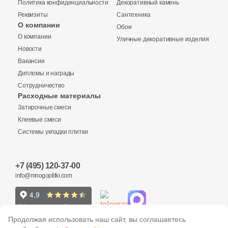
Политика конфиденциальности
7
Декоративный камень
7x25.4 (
)
Реквизиты
Сантехника
4
8x12 (
)
О компании
Обои
Купить в 1 клик
О компании
Уличные декоративные изделия
4
8.8x27.7 (
)
Новости
1
8.6x18 (
)
Вакансии
Дипломы и награды
4
8x6.7 (
)
Количество
Сотрудничество
Заявка на бесплатный 3D дизайн
Расходные материалы
1
8.6x38 (
)
Затирочные смеси
Обратная связь
8
8.5x24 (
)
Клеевые смеси
Системы укладки плитки
1
8x2.9 (
)
2
м
шт
упак
Ваше имя
7
8x28 (
)
+7 (495) 120-37-00
Ваше имя
info@mnogoplitki.com
2 100 руб.
Общая стоимость
11
8.5x18.5 (
)
Телефон
19
8.5x19.5 (
)
Телефон
1
8.9x17.4-18 (
)
15 000₽
Продолжая использовать наш сайт, вы соглашаетесь
Минимальная сумма заказа