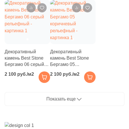
8
7x23.5 (
)
40
7x26.5 (
)
4
7x13.5 (
)
4
7.5x24.2 (
)
Декоративный
Декоративный
7
7.1x22.5 (
)
камень Best Stone
камень Best Stone
4
7x17.5 (
)
Бергамо 06 серый
Бергамо 05
рельефный
коричневый
45
7x33 (
)
2 100 руб./м2
2 100 руб./м2
рельефный
11
7x17 (
)
17
7х25.5 (
)
Показать еще
5
7.8x29.5 (
)
7
7.1x9.9 (
)
2
7x40 (
)