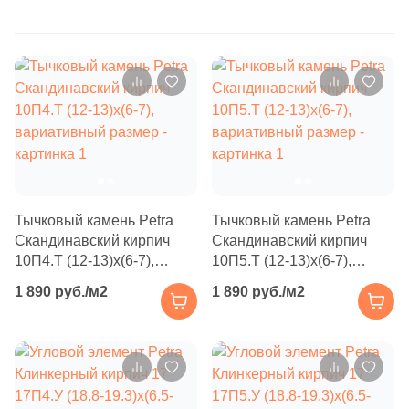
Бетон
4
3.5x40 (
)
5
3.8x9.8 (
)
Размер, см
5
3.8x23.8 (
)
20x20
5
3.8x49 (
)
20x40
15
3x33 (
)
1
4.1-4.6x17.9-18.7 (
)
40x80
Тычковый камень Petra
Тычковый камень Petra
5
4.2x48-48.5 (
)
Скандинавский кирпич
Скандинавский кирпич
30x60
1
4.5x17.5-18 (
)
10П4.Т (12-13)x(6-7),
10П5.Т (12-13)x(6-7),
вариативный размер
вариативный размер
1 890 руб./м2
1 890 руб./м2
6
4x10 (
)
60x60
5
4.2x48.6 (
)
60x120
8
4.2x9.9 (
)
4
4.7x19 (
)