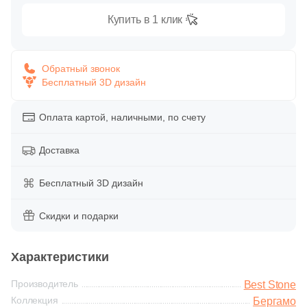
Глазурованная глянцевая
61
Купить в 1 клик
Феодал (
)
Глазурованная матовая
Тема
Обратный звонок
2
Бетон (
)
Бесплатный 3D дизайн
Лаппатированная
1
Геометрия (
)
Оплата картой, наличными, по счету
Полированная
7
Дерево (
)
Доставка
815
Камень (
)
Цвет
630
Кирпич (
)
Бесплатный 3D дизайн
Белая
69
Лофт (
)
Скидки и подарки
9
Моноколор (
)
Бежевая
Характеристики
21
Мрамор (
)
Серая
Производитель
3
Орнамент (
)
Best Stone
Коллекция
Бергамо