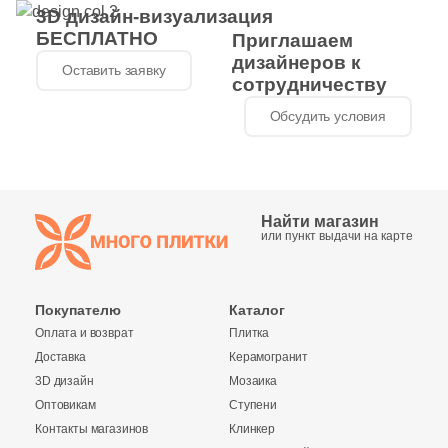
3D дизайн-визуализация
БЕСПЛАТНО
7
7.5x28 (
)
Приглашаем
дизайнеров к
Оставить заявку
5
7.8x22 (
)
сотрудничеству
6
7.5x18 (
)
Обсудить условия
6
7x23.3 (
)
4
7.5x14 (
)
Найти магазин
8
7-13x7-13 (
)
или пункт выдачи на карте
11
7-30x7-30 (
)
13
7x24 (
)
Покупателю
Каталог
Оплата и возврат
Плитка
4
7x20 (
)
Доставка
Керамогранит
7
7x18 (
)
3D дизайн
Мозаика
Оптовикам
Ступени
3
7.1x23.8 (
)
Контакты магазинов
Клинкер