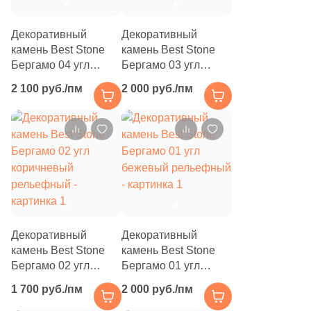
17
6х15.5 (
)
Декоративный
Декоративный
3
6.4x24.5 (
)
камень Best Stone
камень Best Stone
Бергамо 04 угл
Бергамо 03 угл
3
6.7x24.2 (
)
красный рельефный
красный рельефный
2 100 руб./пм
2 000 руб./пм
2
6.4x11.5 (
)
3
6.2-6.5x21.5-21.7 (
)
1
6-6.9x8.9-9.2 (
)
3
6.2-6.5x10-11 (
)
1
6-6.9x20.5-21.5 (
)
1
6.5-6.7x20-21 (
)
Декоративный
Декоративный
камень Best Stone
камень Best Stone
1
6.5-6.7x19-19.5 (
)
Бергамо 02 угл
Бергамо 01 угл
2
6.4-6.9x23-23.6 (
)
коричневый
бежевый рельефный
1 700 руб./пм
2 000 руб./пм
рельефный
13
6x19 (
)