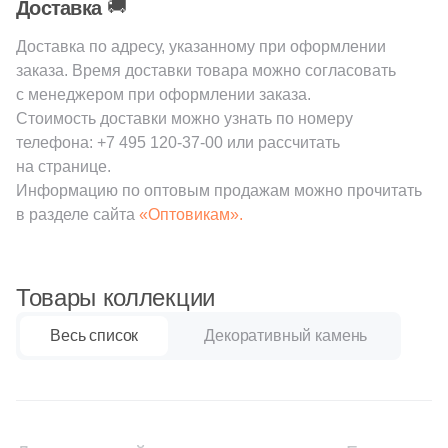
🚚
4
6.4-6.8x9.5-9.9 (
)
Доставка
1
6.5x20 (
)
Доставка по адресу, указанному при оформлении
Шестиугольная
заказа. Время доставки товара можно согласовать
9
6.5x20.5 (
)
с менеджером при оформлении заказа.
Восьмиугольная
Стоимость доставки можно узнать по номеру
4
6.4-6.8x20-20.4 (
)
телефона:
+7 495 120-37-00
или рассчитать
1
6.5-10x14.5-19 (
)
на странице.
Материал
Информацию по оптовым продажам можно прочитать
1
6-6.5x18.8-19.3 (
)
Керамическая
в разделе сайта
«Оптовикам».
3
6x19.2 (
)
Из керамогранита
1
6-6.9x18.6-19.3 (
)
Товары коллекции
3
6.2-6.5x22.5-23.5 (
)
Из белой глины
Весь список
Декоративный камень
1
6.5-6.7x8.5-9 (
)
Из красной глины
3
6.4x21 (
)
1
6.4-6.9x23.6-24.3 (
)