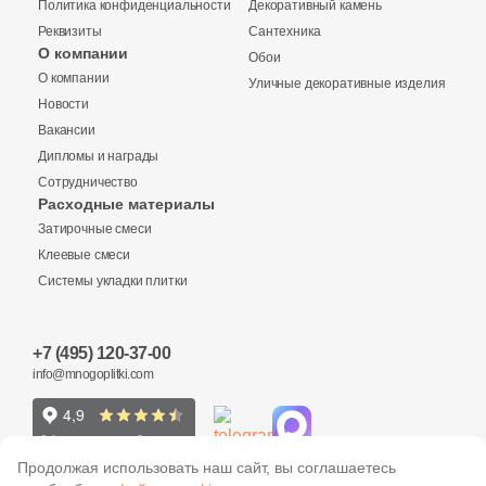
Политика конфиденциальности
7
Декоративный камень
7x25.4 (
)
Реквизиты
Сантехника
4
8x12 (
)
О компании
Обои
Купить в 1 клик
О компании
Уличные декоративные изделия
4
8.8x27.7 (
)
Новости
1
8.6x18 (
)
Вакансии
Дипломы и награды
4
8x6.7 (
)
Количество
Сотрудничество
Заявка на бесплатный 3D дизайн
Расходные материалы
1
8.6x38 (
)
Затирочные смеси
Обратная связь
8
8.5x24 (
)
Клеевые смеси
Системы укладки плитки
1
8x2.9 (
)
2
м
шт
упак
Ваше имя
7
8x28 (
)
+7 (495) 120-37-00
Ваше имя
info@mnogoplitki.com
2 000 руб.
Общая стоимость
11
8.5x18.5 (
)
Телефон
19
8.5x19.5 (
)
Телефон
1
8.9x17.4-18 (
)
15 000₽
Продолжая использовать наш сайт, вы соглашаетесь
Минимальная сумма заказа