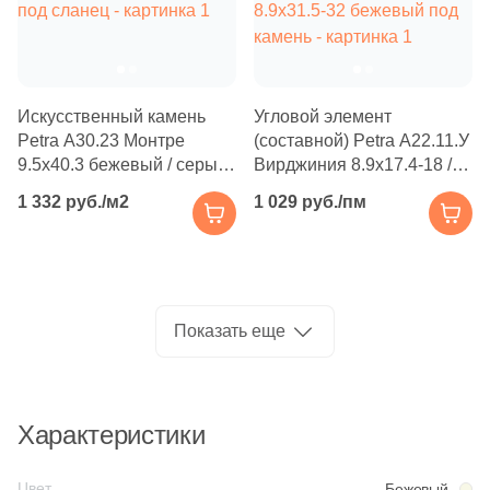
Производитель
8
4.2x22.4 (
)
Kerama Marazzi
4
5.8x20.4 (
)
7
5.1x10.1 (
)
Искусственный камень
Угловой элемент
Laparet
Petra А30.23 Монтре
(составной) Petra А22.11.У
3
5.1x23.5-23.8 (
)
9.5x40.3 бежевый / серый
Вирджиния 8.9x17.4-18 /
Altacera
под сланец
8.9x31.5-32 бежевый под
13
5x10 (
)
1 332 руб./м2
1 029 руб./пм
камень
6
5.2x43.7 (
)
Alma Ceramica
1
5-10x12.5-24.5 (
)
Delacora
6
5x23.8 (
)
Показать еще
1
5.2x10 (
)
New Trend
2
5.2x23.3 (
)
Характеристики
Страна
7
5.1x22.6 (
)
Россия
2
5.2x22.5 (
)
Цвет
Бежевый