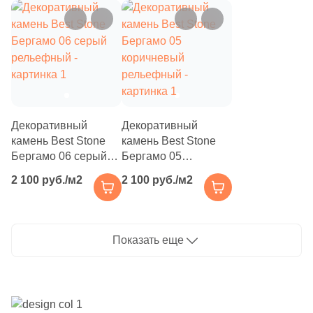
8
7x23.5 (
)
40
7x26.5 (
)
4
7x13.5 (
)
4
7.5x24.2 (
)
Декоративный
Декоративный
7
7.1x22.5 (
)
камень Best Stone
камень Best Stone
4
7x17.5 (
)
Бергамо 06 серый
Бергамо 05
рельефный
коричневый
45
7x33 (
)
2 100 руб./м2
2 100 руб./м2
рельефный
11
7x17 (
)
17
7х25.5 (
)
Показать еще
5
7.8x29.5 (
)
7
7.1x9.9 (
)
2
7x40 (
)