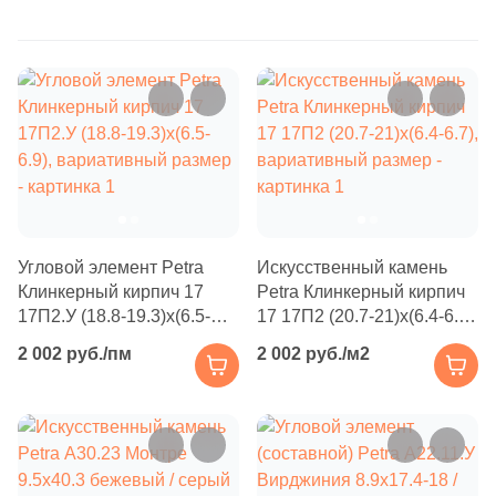
Бетон
4
3.5x40 (
)
5
3.8x9.8 (
)
Размер, см
5
3.8x23.8 (
)
20x20
5
3.8x49 (
)
20x40
15
3x33 (
)
1
4.1-4.6x17.9-18.7 (
)
40x80
Угловой элемент Petra
Искусственный камень
5
4.2x48-48.5 (
)
Клинкерный кирпич 17
Petra Клинкерный кирпич
30x60
1
4.5x17.5-18 (
)
17П2.У (18.8-19.3)x(6.5-
17 17П2 (20.7-21)x(6.4-6.7),
6.9), вариативный размер
вариативный размер
2 002 руб./пм
2 002 руб./м2
6
4x10 (
)
60x60
5
4.2x48.6 (
)
60x120
8
4.2x9.9 (
)
4
4.7x19 (
)