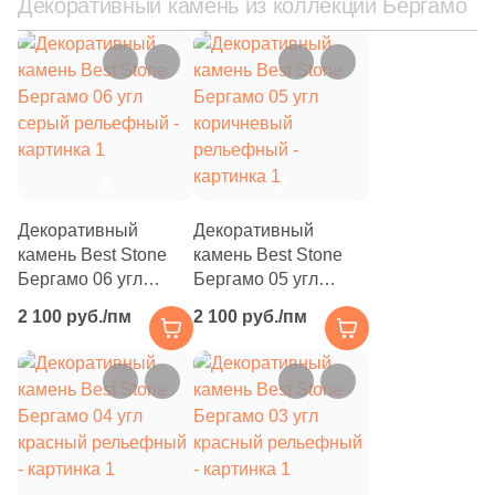
Декоративный камень из коллекции Бергамо
7
6x26.5 (
)
1
6-6.5x7.9-8.3 (
)
3
6x19.5 (
)
1
6.4-6.9x21.8-22.5 (
)
4
6.5x27.2 (
)
1
6.5x24.2 (
)
Декоративный
Декоративный
камень Best Stone
камень Best Stone
35
6x16.5 (
)
Бергамо 06 угл
Бергамо 05 угл
серый рельефный
коричневый
2
6.4-6.9x10-10.5 (
)
2 100 руб./пм
2 100 руб./пм
рельефный
1
6.5x13.1 (
)
3
6x8.6 (
)
4
6.5x15 (
)
1
6-6.5x20.5-21 (
)