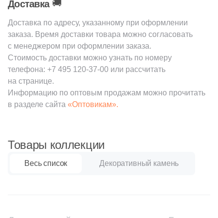
🚚
4
6.4-6.8x9.5-9.9 (
)
Доставка
1
6.5x20 (
)
Доставка по адресу, указанному при оформлении
Шестиугольная
заказа. Время доставки товара можно согласовать
9
6.5x20.5 (
)
с менеджером при оформлении заказа.
Восьмиугольная
Стоимость доставки можно узнать по номеру
4
6.4-6.8x20-20.4 (
)
телефона:
+7 495 120-37-00
или рассчитать
1
6.5-10x14.5-19 (
)
на странице.
Материал
Информацию по оптовым продажам можно прочитать
1
6-6.5x18.8-19.3 (
)
Керамическая
в разделе сайта
«Оптовикам».
3
6x19.2 (
)
Из керамогранита
1
6-6.9x18.6-19.3 (
)
Товары коллекции
3
6.2-6.5x22.5-23.5 (
)
Из белой глины
Весь список
Декоративный камень
1
6.5-6.7x8.5-9 (
)
Из красной глины
3
6.4x21 (
)
1
6.4-6.9x23.6-24.3 (
)