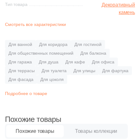
5
Полосы (
)
Синяя и голубая
Тип товара
Декоративный
камень
98
Сланец (
)
Коричневая
Смотреть все характеристики
1
Травертин (
)
Черная
Размер, см
Для ванной
Для коридора
Для гостиной
3
15x15 (
)
Для общественных помещений
Для балкона
Тема (рисунок на плитке)
Для гаража
Для душа
Для кафе
Для офиса
3
30x30 (
)
Моноколор
Для террасы
Для туалета
Для улицы
Для фартука
4
30x60 (
)
Для фасада
Для цоколя
5
45x45 (
)
Дерево
Подробнее о товаре
3
60x120 (
)
Мрамор
78
60x60 (
)
Похожие товары
6
80x80 (
)
Камень
Похожие товары
Товары коллекции
1
3.5x22.5 (
)