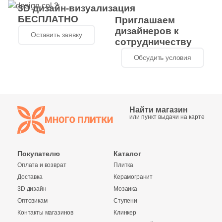
3D дизайн-визуализация
БЕСПЛАТНО
7
7.5x28 (
)
Приглашаем
дизайнеров к
Оставить заявку
5
7.8x22 (
)
сотрудничеству
6
7.5x18 (
)
Обсудить условия
6
7x23.3 (
)
4
7.5x14 (
)
Найти магазин
8
7-13x7-13 (
)
или пункт выдачи на карте
11
7-30x7-30 (
)
13
7x24 (
)
Покупателю
Каталог
Оплата и возврат
Плитка
4
7x20 (
)
Доставка
Керамогранит
7
7x18 (
)
3D дизайн
Мозаика
Оптовикам
Ступени
3
7.1x23.8 (
)
Контакты магазинов
Клинкер