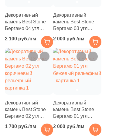
17
6х15.5 (
)
Декоративный
Декоративный
3
6.4x24.5 (
)
камень Best Stone
камень Best Stone
Бергамо 04 угл
Бергамо 03 угл
3
6.7x24.2 (
)
красный рельефный
красный рельефный
2 100 руб./пм
2 000 руб./пм
2
6.4x11.5 (
)
3
6.2-6.5x21.5-21.7 (
)
1
6-6.9x8.9-9.2 (
)
3
6.2-6.5x10-11 (
)
1
6-6.9x20.5-21.5 (
)
1
6.5-6.7x20-21 (
)
Декоративный
Декоративный
камень Best Stone
камень Best Stone
1
6.5-6.7x19-19.5 (
)
Бергамо 02 угл
Бергамо 01 угл
2
6.4-6.9x23-23.6 (
)
коричневый
бежевый рельефный
1 700 руб./пм
2 000 руб./пм
рельефный
13
6x19 (
)