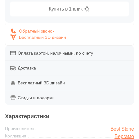
Глазурованная глянцевая
61
Купить в 1 клик
Феодал (
)
Глазурованная матовая
Тема
Обратный звонок
2
Бетон (
)
Бесплатный 3D дизайн
Лаппатированная
1
Геометрия (
)
Оплата картой, наличными, по счету
Полированная
7
Дерево (
)
Доставка
815
Камень (
)
Цвет
630
Кирпич (
)
Бесплатный 3D дизайн
Белая
69
Лофт (
)
Скидки и подарки
9
Моноколор (
)
Бежевая
Характеристики
21
Мрамор (
)
Серая
Производитель
3
Орнамент (
)
Best Stone
Коллекция
Бергамо