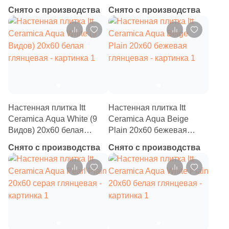
глянцевая
глянцевая
18
Gardenia Orchidea (
)
Снято с производства
Снято с производства
37
Geotiles (
)
4
Glazurker (
)
240
Global Tile (
)
7
Goetan Ceramica (
)
7
Golden State (
)
Настенная плитка Itt
Настенная плитка Itt
Ceramica Aqua White (9
Ceramica Aqua Beige
2
Goldencer (
)
Видов) 20x60 белая
Plain 20x60 бежевая
225
Gracia Ceramica (
)
глянцевая
глянцевая
Снято с производства
Снято с производства
48
Gravita (
)
6
Gres De Aragon (
)
46
Grespania (
)
2
Guandong BODE Fine Building Material Co.,LTD (
)