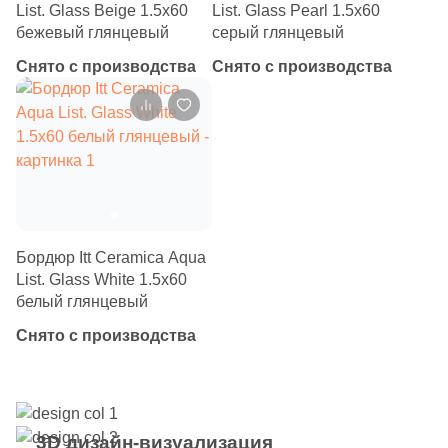
14
Mapisa (
)
List. Glass Beige 1.5x60
List. Glass Pearl 1.5x60
бежевый глянцевый
серый глянцевый
3
Marble Mosaic (
)
Снято с производства
Снято с производства
34
Marca Corona (
)
6
Mariner (
)
23
Marmocer (
)
32
Mayolica (
)
26
Meissen Keramik (
)
Бордюр Itt Ceramica Aqua
39
Metropol (
)
List. Glass White 1.5x60
белый глянцевый
121
Monopole (
)
Снято с производства
10
Museum (
)
16
Mykonos (
)
21
Myr Ceramica (
)
3D дизайн-визуализация