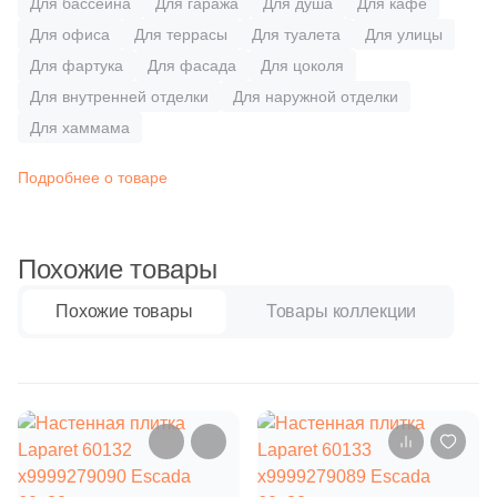
Для бассейна
Для гаража
Для душа
Для кафе
Синяя и голубая
Для офиса
Для террасы
Для туалета
Для улицы
4
Azulejo Espanol (
)
Для фартука
Для фасада
Для цоколя
Коричневая
5
Azulejos Alcor (
)
Для внутренней отделки
Для наружной отделки
97
Azulejos Benadresa (
)
Для хаммама
Черная
36
Azulev (
)
Подробнее о товаре
Тема (рисунок на плитке)
5
Azuliber (
)
Моноколор
9
BELMAR (
)
Похожие товары
121
Baldocer (
)
Похожие товары
Товары коллекции
Дерево
1
Bella Vista (
)
Мрамор
10
Bestile (
)
35
CIR Ceramiche (
)
Камень
13
CONCEPT GT (
)