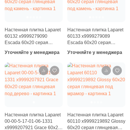
Бетон
24
Carmen (
)
9
Cas Ceramica (
)
Размер, см
8
Ceracasa (
)
Настенная плитка Laparet
Настенная плитка Laparet
20x20
615
Ceramica Fioranese (
)
60132 х9999279090
60133 х9999279089
Escada 60x20 серая
Escada 60x20 серая
14
Ceramiche Brennero (
)
20x40
глянцевая под камень
глянцевая под камень
Уточняйте у менеджера
Уточняйте у менеджера
12
Ceramiche Grazia (
)
40x80
37
Ceramika Konskie (
)
12
Ceramique Imperiale (
)
30x60
1
Ceranosa (
)
60x60
43
Cercom (
)
2
Cerpa (
)
Настенная плитка Laparet
Настенная плитка Laparet
60x120
00-00-5-17-01-06-1331
60110 х9999219892 Glossy
10
Cerrad (
)
х9999207921 Grace 60x20
60x20 серая глянцевая