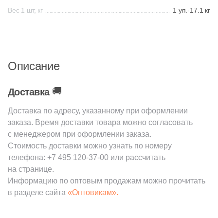
Вес 1 шт, кг
1 уп.-17.1 кг
68
EM-TILE (
)
Шестиугольная
22
Ecoceramic (
)
6
Edilcuoghi Edilgres (
)
Восьмиугольная
Описание
149
Edimax Ceramiche Astor (
)
Материал
8
Ekos Klinker (
)
🚚
Доставка
Керамическая
79
El Molino (
)
Доставка по адресу, указанному при оформлении
заказа. Время доставки товара можно согласовать
139
Eletto Ceramica (
)
Из керамогранита
с менеджером при оформлении заказа.
18
Elios Ceramica (
)
Стоимость доставки можно узнать по номеру
телефона:
+7 495 120-37-00
или рассчитать
Из белой глины
110
Emigres (
)
на странице.
Информацию по оптовым продажам можно прочитать
1087
Equipe (
)
Из красной глины
в разделе сайта
«Оптовикам».
18
Ermes Aurelia (
)