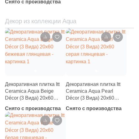
Снято с производства
1284
Kerama Marazzi (
)
2
Keramex (
)
Декор из коллекции Aqua
5
Keramika Modus (
)
16
Keratile (
)
105
Kerlife (Керлайф) (
)
11
Keros Ceramica (
)
118
LASSELSBERGER CERAMICS (
)
Декоративная плитка Itt
Декоративная плитка Itt
14
La Diva (
)
Ceramica Aqua Beige
Ceramica Aqua Pearl
Décor (3 Вида) 20x60
Décor (3 Вида) 20x60
3
La Faenza (
)
бежевая глянцевая
серая глянцевая
Снято с производства
Снято с производства
8
La Fenice (
)
61
La Platera (
)
4
LandDecor (
)