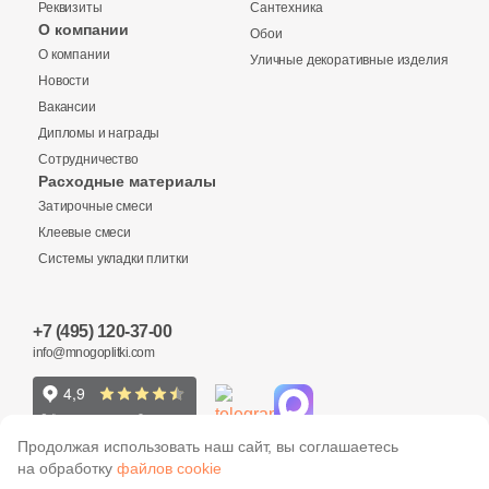
Реквизиты
Сантехника
5
Pardis Ceram Pazh (
)
О компании
Обои
Купить в 1 клик
О компании
11
Уличные декоративные изделия
Pars Tile (
)
Новости
375
Peronda (
)
Вакансии
Дипломы и награды
7
Petracers (
)
Количество
Сотрудничество
Заявка на бесплатный 3D дизайн
Расходные материалы
34
Pieza Ceramica (
)
Затирочные смеси
Запрос аналогов
Обратная связь
14
Plaza (
)
Клеевые смеси
Системы укладки плитки
12
Porcelanicos HDC (
)
2
м
шт
упак
Ваше имя
30
Porcelanite Dos (
)
+7 (495) 120-37-00
Ваше имя
Ваше имя
241
Porcelanosa (
)
info@mnogoplitki.com
Общая стоимость
Телефон
160
Primavera (
)
Телефон
Телефон
54
Prissmacer (
)
15 000₽
Продолжая использовать наш сайт, вы соглашаетесь
Минимальная сумма заказа
на обработку
файлов cookie
135
Ragno (
)