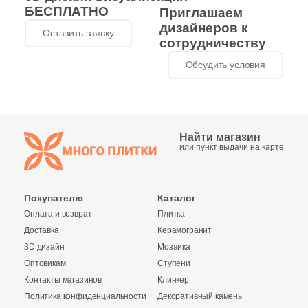
28
NATUCER (
)
БЕСПЛАТНО
Приглашаем
дизайнеров к
Оставить заявку
5
NEWKER (
)
сотрудничеству
7
NSmosaic (
)
Обсудить условия
104
NT Ceramic (
)
47
Navarti (
)
Найти магазин
109
New Trend (
)
или пункт выдачи на карте
4
Nice Ker (
)
6
Orinda (
)
Покупателю
Каталог
Оплата и возврат
Плитка
2
Oset (
)
Доставка
Керамогранит
328
Pamesa Ceramica (
)
3D дизайн
Мозаика
Оптовикам
Ступени
9
Panaria (
)
Контакты магазинов
Клинкер
113
Paradyz (
)
Политика конфиденциальности
Декоративный камень