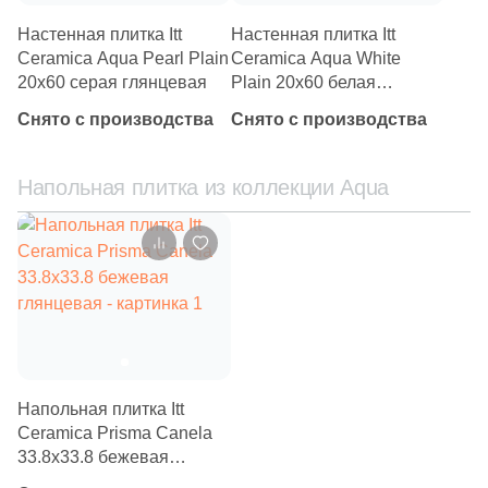
2
Halcon (
)
Настенная плитка Itt
Настенная плитка Itt
Ceramica Aqua Pearl Plain
Ceramica Aqua White
40
Harmony (
)
20x60 серая глянцевая
Plain 20x60 белая
16
Heralgi (
)
глянцевая
Снято с производства
Снято с производства
6
ITT Ceramica (
)
127
Ibero (
)
Напольная плитка из коллекции Aqua
3
Idalgo (Керамика Будущего) (
)
44
Imola Ceramica (
)
2
Inter Gres (
)
89
Italgraniti (
)
150
Italon (Италон) (
)
Напольная плитка Itt
6
Keope (
)
Ceramica Prisma Canela
33.8x33.8 бежевая
133
Keraben (
)
глянцевая