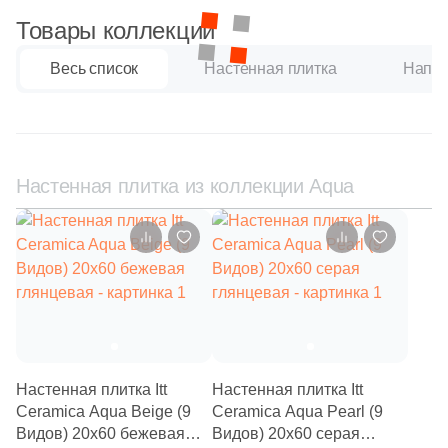
32
EspinasCeram (
)
Товары коллекции
20
Estudio Ceramico (
)
Весь список
Настенная плитка
Напол
41
Etile (
)
282
Eurotile Ceramica (
)
38
Evolution Ceramic (
)
Настенная плитка из коллекции Aqua
22
FMAX (
)
69
Fabresa (
)
3
Fanal (
)
269
Fap Ceramiche (
)
29
Fondovalle (
)
8
Gala (
)
Настенная плитка Itt
Настенная плитка Itt
Ceramica Aqua Beige (9
Ceramica Aqua Pearl (9
3
Gambini (
)
Видов) 20x60 бежевая
Видов) 20x60 серая