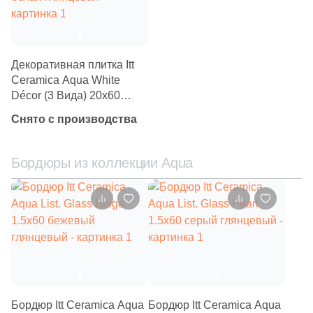
859
Laparet (
)
18
Leonardo (
)
Декоративная плитка Itt
66
Living Ceramics (
)
Ceramica Aqua White
Décor (3 Вида) 20x60
9
Lopo (
)
белая глянцевая
Снято с производства
4
Lotus (
)
71
Love Ceramic Tiles (
)
Бордюры из коллекции Aqua
2
L’Antic Colonial (
)
20
MEI (
)
45
Maimoon Ceramica (
)
278
Mainzu (
)
8
Mallol (
)
Бордюр Itt Ceramica Aqua
Бордюр Itt Ceramica Aqua