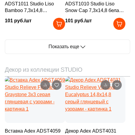
18
13x15 (
)
ADST1011 Studio Liso
1
ADST1010 Studio Liso
La Platera (
)
Bamboo 7,3x14,8
Snow Cap 7,3x14,8 белая
2
13x13 (
)
371
Laparet (
)
кремовая глянцевая
глянцевая моноколор
101 руб./шт
101 руб./шт
моноколор
1
13.5x4.5 (
)
150
Living Ceramics (
)
2
14x120 (
)
7
Lotus (
)
1
Показать еще
14.9x30 (
)
5
MEI (
)
2
14.5х14.5 (
)
61
Mainzu (
)
Декор из коллекции STUDIO
8
14x14 (
)
6
Mallol (
)
3
14x10 (
)
1
Marble Mosaic (
)
6
14x34 (
)
20
Marca Corona (
)
1
14х14 (
)
2
Marmocer (
)
1
14x28 (
)
5
Mayolica (
)
1
14.5x14.5 (
)
7
Metropol (
)
Вставка Adex ADST4059
Декор Adex ADST4031