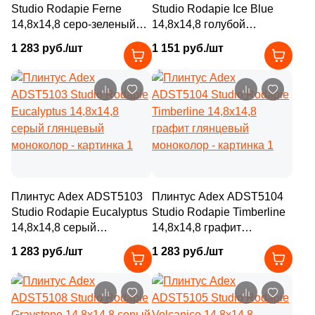
Studio Rodapie Ferne
Studio Rodapie Ice Blue
14,8x14,8 серо-зеленый
14,8x14,8 голубой
1
29x25 (
)
глянцевый моноколор
глянцевый моноколор
1 283 руб./шт
1 151 руб./шт
2
29.6x79.6 (
)
1
29x89 (
)
2
29.8x59.8 (
)
1
29.5x120 (
)
3
29.5X59.5 (
)
1
29.75x99.55 (
)
Плинтус Adex ADST5103
Плинтус Adex ADST5104
Studio Rodapie Eucalyptus
Studio Rodapie Timberline
4
29,7x29,8 (
)
14,8x14,8 серый
14,8x14,8 графит
1
29.4x29.4 (
)
глянцевый моноколор
глянцевый моноколор
1 283 руб./шт
1 283 руб./шт
2
29.5x48 (
)
19
29x100 (
)