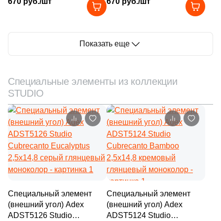
670 руб./шт
670 руб./шт
9
25х40 (
)
6
25.5x26.5 (
)
2
Показать еще
25x12 (
)
4
25.1x25.1 (
)
Специальные элементы из коллекции
1
25x22 (
)
STUDIO
5
25.1х70.9 (
)
1
25x33 (
)
1
25.9x15 (
)
1
25.3x75 (
)
4
25x19 (
)
Специальный элемент
41
Специальный элемент
25x40 (
)
(внешний угол) Adex
(внешний угол) Adex
29
25x50 (
)
ADST5126 Studio
ADST5124 Studio