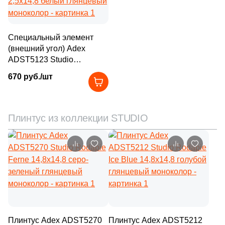
16
27.5x40 (
)
1
27.8х40.5 (
)
Специальный элемент
(внешний угол) Adex
19
28.5x28.5 (
)
ADST5123 Studio
Cubrecanto Snow Cap
49
28.5x8.5 (
)
670 руб./шт
2,5x14,8 белый глянцевый
1
28x28 (
)
моноколор
2
28x70 (
)
Плинтус из коллекции STUDIO
1
28x78 (
)
7
28x48 (
)
14
28.5x6 (
)
15
28x85 (
)
2
29.8x60 (
)
Плинтус Adex ADST5270
Плинтус Adex ADST5212
1
29.7x60 (
)