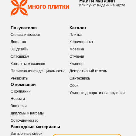
Найти магазин
или пункт выдачи на карте
2
30x17 (
)
4
30.5x10 (
)
Покупателю
Каталог
2
30.5x20 (
)
Оплата и возврат
Плитка
2
30.2х30.2 (
)
Доставка
Керамогранит
3D дизайн
Мозаика
3
31.6x31.6 (
)
Оптовикам
Ступени
Контакты магазинов
Клинкер
3
31.5x100 (
)
Политика конфиденциальности
Декоративный камень
3
31.6x63.2 (
)
Реквизиты
Сантехника
О компании
Обои
4
31.6x63.5 (
)
О компании
Уличные декоративные изделия
Новости
12
31.6x59.34 (
)
Вакансии
6
31.5x34.2 (
)
Дипломы и награды
Купить в 1 клик
Сотрудничество
3
31.2x59.7 (
)
Заявка на бесплатный 3D дизайн
Расходные материалы
10
31.5x30 (
)
Затирочные смеси