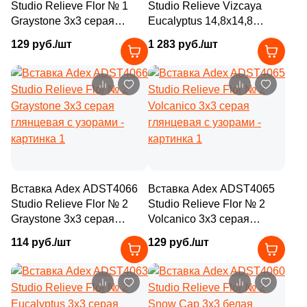
Studio Relieve Flor № 1
Studio Relieve Vizcaya
5
15x17.8 (
)
6
Mico (
)
Graystone 3x3 серая
Eucalyptus 14,8x14,8
4
15x40 (
)
глянцевая с узорами
серый глянцевый с
10
Moneli Decor (
)
129 руб./шт
1 283 руб./шт
узорами
2
15.2x9.2 (
)
68
Monopole (
)
2
15x20 (
)
41
Motto Ceramic (
)
2
15x8 (
)
2
Museum (
)
50
15x7.4 (
)
2
Myr Ceramica (
)
32
15x30 (
)
3
NSmosaic (
)
Вставка Adex ADST4066
Вставка Adex ADST4065
4
15x10 (
)
15
Navarti (
)
Studio Relieve Flor № 2
Studio Relieve Flor № 2
3
15x45 (
)
Graystone 3x3 серая
Volcanico 3x3 серая
17
New Trend (
)
глянцевая с узорами
глянцевая с узорами
3
15x7.3 (
)
114 руб./шт
129 руб./шт
2
NovaBell (
)
1
16.5x5.5 (
)
37
Pamesa Ceramica (
)
2
16x12 (
)
19
Paradyz (
)