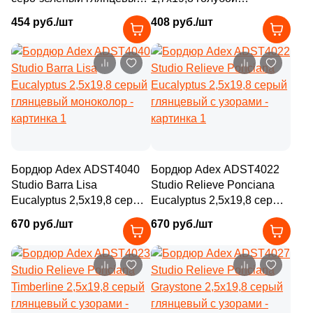
14
Sol (
)
моноколор
глянцевый моноколор
454 руб./шт
408 руб./шт
1
20x9 (
)
1
Staro Slim (
)
8
20.1x40.5 (
)
50
Stone4Home (
)
17
20x120 (
)
6
Stynul (
)
1
20x15 (
)
1
Tagina (
)
19
20x50 (
)
10
Tau Ceramica (
)
5
22.3x22.3 (
)
6
Terracotta (
)
Бордюр Adex ADST4040
Бордюр Adex ADST4022
1
22.5x67.5 (
)
Studio Barra Lisa
Studio Relieve Ponciana
17
Undefasa (
)
Eucalyptus 2,5x19,8 серый
Eucalyptus 2,5x19,8 серый
2
22x25 (
)
глянцевый моноколор
глянцевый с узорами
12
Unicer (
)
670 руб./шт
670 руб./шт
1
22x22 (
)
12
Unitile (Шахтинская Плитка) (
)
12
23.5x58 (
)
3
Vallelunga (
)
45
23.1x20 (
)
5
Versace (
)