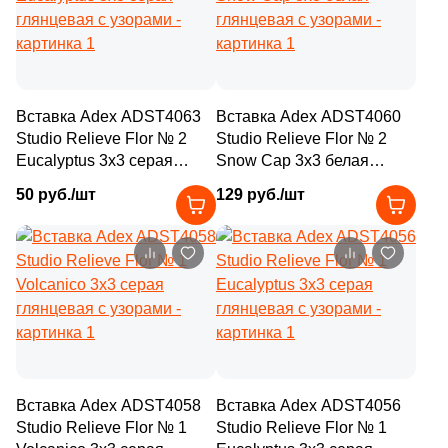
7
16x16 (
)
2
Pardis Ceram Pazh (
)
2
17.5x17.5 (
)
18
Peronda (
)
2
17.1x19.8 (
)
21
Petracers (
)
Вставка Adex ADST4063
Вставка Adex ADST4060
1
17x15 (
)
Studio Relieve Flor № 2
Studio Relieve Flor № 2
14
Plaza (
)
Eucalyptus 3x3 серая
Snow Cap 3x3 белая
2
19.9x19.9 (
)
7
Porcelanite Dos (
)
глянцевая с узорами
глянцевая с узорами
50 руб./шт
129 руб./шт
4
19.6x19.6 (
)
2
Porcelanosa (
)
3
19x120 (
)
40
Primavera (
)
1
19.5x8.5 (
)
8
Prissmacer (
)
2
19.6х20 (
)
6
Ragno (
)
4
19.8x19.8 (
)
1
Realonda (
)
2
19.9х60.3 (
)
Вставка Adex ADST4058
Вставка Adex ADST4056
25
Ribesalbes Ceramica (
)
Studio Relieve Flor № 1
Studio Relieve Flor № 1
9
20.1x50.5 (
)
2
Roca (
)