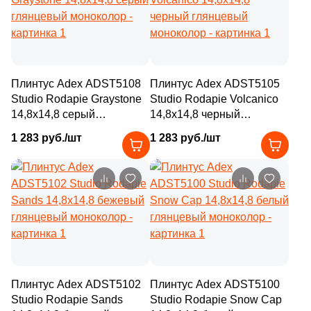
5
30x7.5 (
)
56
30x20 (
)
1
30.5x17.5 (
)
Плинтус Adex ADST5108
7
Плинтус Adex ADST5105
30х60 (
)
Studio Rodapie Graystone
Studio Rodapie Volcanico
2
30x75 (
)
14,8x14,8 серый
14,8x14,8 черный
глянцевый моноколор
глянцевый моноколор
2
30x32.5 (
)
1 283 руб./шт
1 283 руб./шт
2
30x31.5 (
)
1
30.5x72.5 (
)
7
30x45 (
)
17
30x10 (
)
7
30.2x30.2 (
)
Плинтус Adex ADST5102
Плинтус Adex ADST5100
2
30.1x30.1 (
)
Studio Rodapie Sands
Studio Rodapie Snow Cap