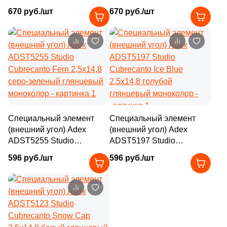
Cubrecanto Eucalyptus
Cubrecanto Bamboo
3
25х75 (
)
670 руб./шт
670 руб./шт
2,5x14,8 серый глянцевый
2,5x14,8 кремовый
моноколор
глянцевый моноколор
6
25x60 (
)
3
25x29 (
)
7
25x70 (
)
1
25.1x75.6 (
)
4
26x30 (
)
Специальный элемент
Специальный элемент
17
26x75 (
)
(внешний угол) Adex
(внешний угол) Adex
ADST5255 Studio
ADST5197 Studio
4
26x28 (
)
Cubrecanto Fern 2,5x14,8
Cubrecanto Ice Blue
596 руб./шт
596 руб./шт
серо-зеленый глянцевый
2,5x14,8 голубой
1
26x26 (
)
моноколор
глянцевый моноколор
2
26.3x15.2 (
)
4
27.8x27.8 (
)
5
27x40 (
)