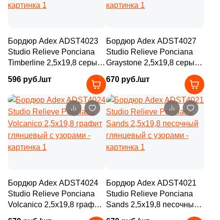
5
23.7x29.5 (
)
12
Villeroy&Boch (
)
1
23.5x23.5 (
)
27
Vitra (
)
5
24.6x74 (
)
Бордюр Adex ADST4023
Бордюр Adex ADST4027
6
WOW (
)
Studio Relieve Ponciana
Studio Relieve Ponciana
1
24.9x50 (
)
Timberline 2,5x19,8 серый
Graystone 2,5x19,8 серый
2
ZYX (
)
глянцевый с узорами
глянцевый с узорами
6
24.5x24.5 (
)
596 руб./шт
670 руб./шт
91
Нефрит Керамика (
)
2
24.2х70 (
)
5
24x24 (
)
2
24.2x70 (
)
47
25x75 (
)
3
25x30 (
)
Бордюр Adex ADST4024
Бордюр Adex ADST4021
6
25.8x29 (
)
Studio Relieve Ponciana
Studio Relieve Ponciana
Volcanico 2,5x19,8 графит
Sands 2,5x19,8 песочный
3
25x45 (
)
глянцевый с узорами
глянцевый с узорами