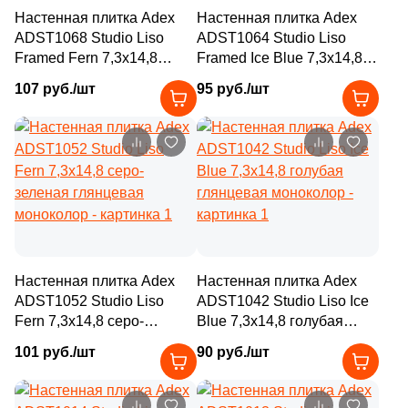
Настенная плитка Adex
Настенная плитка Adex
19
9.9x9.9 (
)
2
Goldencer (
)
ADST1068 Studio Liso
ADST1064 Studio Liso
2
9.8х9.8 (
)
Framed Fern 7,3x14,8
Framed Ice Blue 7,3x14,8
23
Gracia Ceramica (
)
серо-зеленая глянцевая
голубая глянцевая
107 руб./шт
95 руб./шт
1
9.6x9.6 (
)
моноколор
моноколор
2
Gresmanc (
)
1
9x16 (
)
4
Grespania (
)
2
9.5х9.5 (
)
4
Halcon (
)
1
9.6х9.6 (
)
9
Heralgi (
)
18
10x60 (
)
3
ITT Ceramica (
)
4
10x40 (
)
113
Ibero (
)
Настенная плитка Adex
Настенная плитка Adex
1
10.5x14.5 (
)
ADST1052 Studio Liso
ADST1042 Studio Liso Ice
1
Idalgo (Керамика Будущего) (
)
Fern 7,3x14,8 серо-
Blue 7,3x14,8 голубая
71
10x10 (
)
зеленая глянцевая
глянцевая моноколор
13
Imola Ceramica (
)
101 руб./шт
90 руб./шт
моноколор
1
10.4x12 (
)
1
Isla (
)
2
10x30.5 (
)