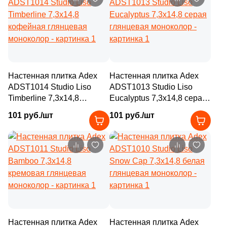
9
Italgraniti (
)
4
10x14 (
)
243
Italon (Италон) (
)
31
10x30 (
)
3
Keraben (
)
32
10x20 (
)
1688
Kerama Marazzi (
)
8
12x12 (
)
Настенная плитка Adex
Настенная плитка Adex
4
Keramika Modus (
)
ADST1014 Studio Liso
ADST1013 Studio Liso
17
12x10.4 (
)
Timberline 7,3x14,8
Eucalyptus 7,3x14,8 серая
30
Keramin (
)
кофейная глянцевая
глянцевая моноколор
1
12.5x8.5 (
)
101 руб./шт
101 руб./шт
3
Keratile (
)
моноколор
1
12.5x15 (
)
71
Kerlife (Керлайф) (
)
4
12.5x20 (
)
7
Keros Ceramica (
)
2
12.5x12.5 (
)
9
Kerranova (
)
1
13x59.34 (
)
146
LASSELSBERGER CERAMICS (
)
1
13.2x13.2 (
)
11
La Fenice (
)
Настенная плитка Adex
Настенная плитка Adex