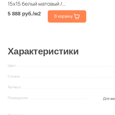
15x15 белый матовый /
противоскользящий под бетон
5 888 руб./м2
В корзину
Характеристики
Цвет
Страна
Артикул
Помещение
Для ва