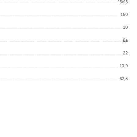
15x15
150
10
Да
22
10,9
62,5