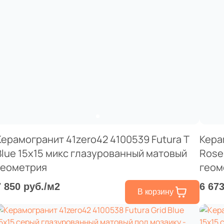
Керамогранит 41zero42 4100539 Futura T
Кера
Blue 15x15 микс глазурованный матовый
Rose
геометрия
геом
7 850 руб./м2
6 67
В корзину