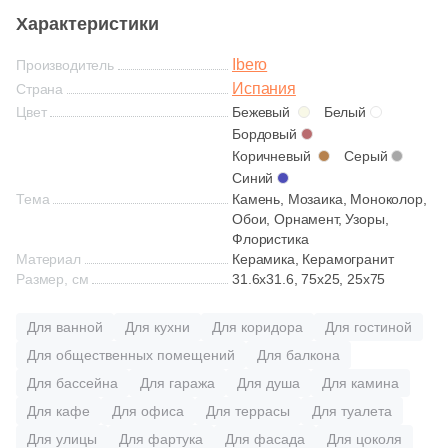
Глазурованная глянцевая
Характеристики
Ibero
Глазурованная матовая
Производитель
Испания
Страна
Цвет
Бежевый
Белый
Лаппатированная
Бордовый
Коричневый
Серый
Синий
Полированная
Тема
Камень, Мозаика, Моноколор,
Обои, Орнамент, Узоры,
Флористика
Цвет
Материал
Керамика, Керамогранит
Размер, см
31.6x31.6, 75x25, 25x75
Белая
Для ванной
Для кухни
Для коридора
Для гостиной
Бежевая
Для общественных помещений
Для балкона
Для бассейна
Для гаража
Для душа
Для камина
Серая
Для кафе
Для офиса
Для террасы
Для туалета
Для улицы
Для фартука
Для фасада
Для цоколя