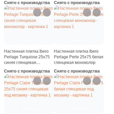
Снято с производства
Снято с производства
с цветами
Китай
Индия
Испания
Настенная плитка Ibero
Настенная плитка Ibero
Италия
Perlage Turquiose 25x75
Perlage Perle 25x75 белая
синяя глянцевая
глянцевая моноколор
моноколор
Снято с производства
Снято с производства
Форма
Квадратная
Прямоугольная
Формы шеврон