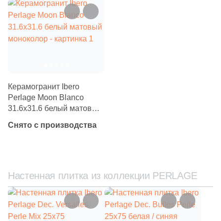
Бетон
Размер, см
20x20
20x40
Керамогранит Ibero
Perlage Moon Blanco
31.6x31.6 белый матовый
40x80
моноколор
Снято с производства
30x60
60x60
Настенная плитка из коллекции PERLAGE
60x120