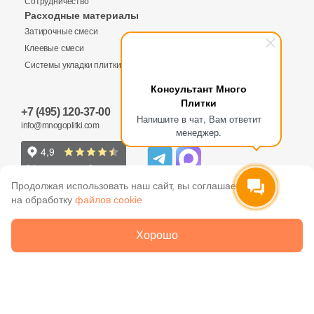
Сотрудничество
Заявка на бесплатный 3D дизайн
Расходные материалы
Затирочные смеси
Запрос аналогов
Обратная связь
Клеевые смеси
Системы укладки плитки
Ваше имя
Консультант Много
Плитки
+7 (495) 120-37-00
Ваше имя
Ваше имя
Напишите в чат, Вам ответит
info@mnogoplitki.com
менеджер.
Телефон
Телефон
Телефон
Продолжая использовать наш сайт, вы соглашаетесь
на обработку
файлов cookie
E-Mail
2005-2026 © Много плитки. Цены и информация,
Хорошо
E-Mail
E-Mail
указанные на сайте не являются публичной офертой
ООО «Много Плитки»
ОГРН 1077758790306
Укажите размеры помещения, выбранную Вами плитку и
опишите ваши пожелания
Сообщение
Сообщение