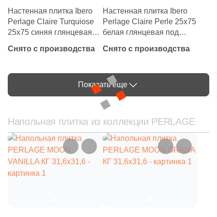
Настенная плитка Ibero
Настенная плитка Ibero
Perlage Claire Turquiose
Perlage Claire Perle 25x75
Шестиугольная
25x75 синяя глянцевая
белая глянцевая под
под мозаику
мозаику
Снято с производства
Снято с производства
Восьмиугольная
Материал
Показать еще
Керамическая
Напольная плитка из коллекции PERLAGE
Из керамогранита
Из белой глины
Из красной глины