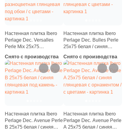
Производитель
Kerama Marazzi
Laparet
Настенная плитка Ibero
Настенная плитка Ibero
Perlage Dec. Versalles
Perlage Dec. Bulles Perle
Perle Mix 25x75
25x75 белая / синяя
Altacera
разноцветная глянцевая
глянцевая с цветами
Снято с производства
Снято с производства
под обои / с цветами
Alma Ceramica
Delacora
New Trend
Настенная плитка Ibero
Настенная плитка Ibero
Perlage Dec. Avenue Perle
Perlage Dec. Avenue Perle
Страна
B 25x75 белая / синяя
A 25x75 белая / синяя
Россия
глянцевая под камень
глянцевая с орнаментом /