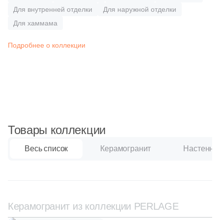
Синяя и голубая
Для внутренней отделки
Для наружной отделки
Для хаммама
Коричневая
Подробнее о коллекции
Черная
Тема (рисунок на плитке)
Моноколор
Товары коллекции
Дерево
Весь список
Керамогранит
Настенная
Мрамор
Камень
Керамогранит из коллекции PERLAGE