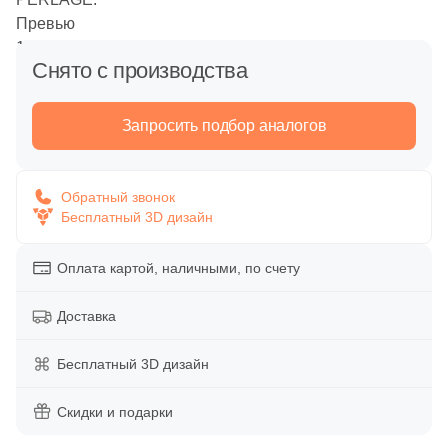
Напольная
Вакансии
Обои
Декоративные элементы
Снято с производства
Дипломы и награды
Уличные декоративные изделия
Панно
Запросить подбор аналогов
Сотрудничество
Сопутствующие товары
Напольные вставки
Акции
Обратный звонок
Распродажи и акции %
Бесплатный 3D дизайн
Бордюры
Оплата картой, наличными, по счету
Время работы:
пн-пт 10:00-19:00
Тип поверхности
Доставка
сб-вс 10:00-18:00
Глянцевая
Бесплатный 3D дизайн
Матовая
Скидки и подарки